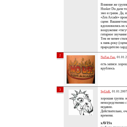
Влияние же групп
Husker Du дали т
эмо и гранж. Да, 
«Zen Arcade» проя
сцене. Вашингтон
вдохновились их м
вооружение «тягу
гитарное звучание
Тем не менее стил
к панк-року (сцен
прародителю хардк
2
NuFan Fan
, 01.01.
есть записи .хоро
врублюсь
3
SpUnK
, 01.01.200
хорошая группа. н
непосредственно 
недавно.
Действительно, оч
времени.
xAVISx