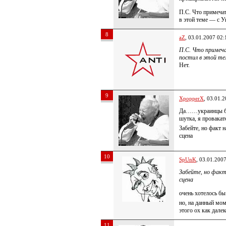
П.С. Что примечат
в этой теме — с 
8
aZ
, 03.01.2007 02:
П.С. Что примеча
постил в этой т
Нет.
9
XpopperX
, 03.01.
Да……украинцы бол
шутка, я провакат
Забейте, но факт 
сцена
10
SpUnK
, 03.01.200
Забейте, но факт
сцена
очень хотелось бы
но, на данный моме
этого ох как дал
11