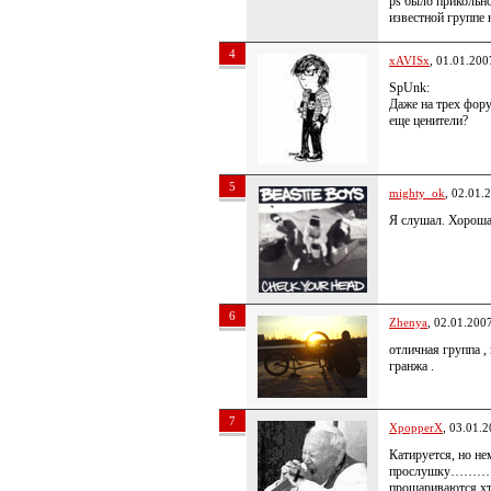
ps было прикольно
известной группе
4
xAVISx
, 01.01.200
SpUnk:
Даже на трех фору
еще ценители?
5
mighty_ok
, 02.01.
Я слушал. Хороша
6
Zhenya
, 02.01.200
отличная группа ,
гранжа .
7
XpopperX
, 03.01.
Катируется, но не
прослушку…………..
прошариваются хт