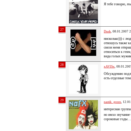
Я тебе говорю,
ты
27
Dush
, 08.01.2007 
нисколько))) с лю
отношусь также ка
связи меня отвра
относиться к геям
вида голых мужик
28
xAVISx
, 08.01.200
Обсуждению подле
есть отделные тем
29
nastik_green
, 12.0
интересная групп
но имхо звучание 
сороковые годы…