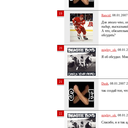
19
Rancid
, 08.01.2007
Для этого что, 
пидар, высказыва
А что, обязательн
обсудить?
20
mighty_ok
, 08.01.
Я об обсудил. Мн
21
Dush
, 08.01.2007 
так создай топ, ч
22
mighty_ok
, 08.01.
Спасибо, я и так а