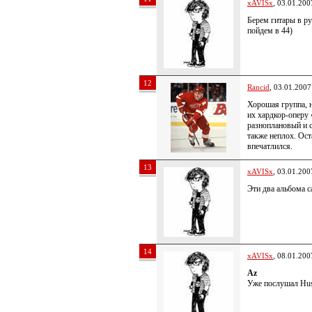
xAVISx
, 03.01.200
Берем гитары в ру
пойдем в 44)
12
Rancid
, 03.01.2007
Хорошая группа, 
их хардкор-оперу 
разноплановый и 
также неплох. Ост
впечатлился.
13
xAVISx
, 03.01.200
Эти два альбома 
14
xAVISx
, 08.01.200
Az
Уже послушал Hu