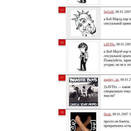
15
SpUnK
, 08.01.200
а Боб Маулд еще в
сексуальной орие
16
xAVISx
, 08.01.200
а Боб Маулд еще 
сексуальной ори
Пожалуйста, заран
угодно, но не в эт
17
mighty_ok
, 08.01.
2xAVISx — какая н
специальную тему
мысли?
18
Dush
, 08.01.2007 
просто он боится, 
превратились ост