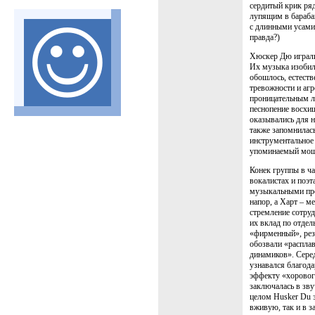
сердитый крик ря
лупящим в бараб
с длинными усами 
правда?)
Хюскер Дю играли
Их музыка изобил
обошлось, естеств
тревожности и агр
проницательным л
песнопение восхищ
оказывались для 
также запомнилась
инструментальное 
упоминаемый мощ
Конек группы в ча
вокалистах и поэт
музыкальными пре
напор, а Харт – м
стремление сотруд
их вклад по отдел
«фирменный», рез
обозвали «распла
динамиков». Сере
узнавался благод
эффекту «хоровог
заключалась в зву
целом Husker Du 
вживую, так и в з