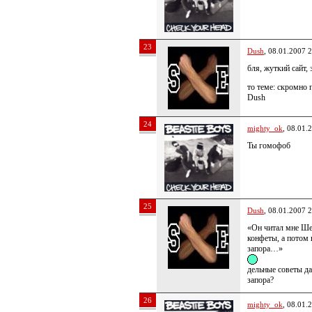
23
Dush
, 08.01.2007 
бля, жуткий сайт, 
то теме: скромно 
Dush
24
mighty_ok
, 08.01.
Ты гомофоб
25
Dush
, 08.01.2007 
«Он читал мне Шек
конфеты, а потом 
запора…»
дельные советы да
запора?
26
mighty_ok
, 08.01.