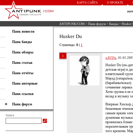
КАРТА САЙТА
О ПРОЕКТЕ
им
ANTIPUNK/COM
>
Панк форум
>
Банды
> Husker
Панк новости
Husker Du
Панк банды
Страницы:
0
|
1
Панк обзоры
1
xAVISx
, 01.01.200
Панк статьи
Husker Du (по-да
детская игра) в д
Панк отчёты
влиятельной груп
Маулд (гитара/вок
(барабаны/вокал).
Панк интервью
сочинение лирики
Хотя группа и не 
Панк ссылки
вклад в музыку х
Панк форум
Впервые Хюскер Д
бешенным темпом
самым ярким элем
поиск
душевная музыкал
проявилась ближе 
поразительным тр
того времени. Ма