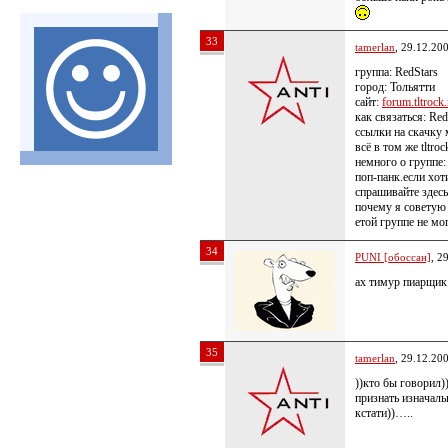
33
tamerlan
, 29.12.20
группа: RedStars
город: Тольятти
сайт:
forum.tltrock.
как связаться: Re
ссылки на скачку 
всё в том же tltroc
немного о группе:
поп-панк.если хоти
спрашивайте здесь
почему я советую 
етой группе не мог
34
PUNI [обоссан]
, 2
ах тимур пиарщик
35
tamerlan
, 29.12.20
))кто бы говорил)
признать изначаль
кстати))…..