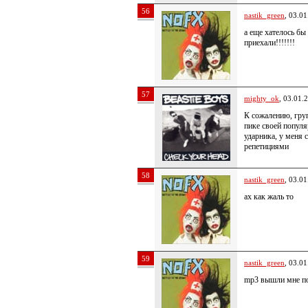
56
nastik_green
, 03.0
а еще хателось бы
приехали!!!!!!!
57
mighty_ok
, 03.01.
К сожалению, гру
пике своей попул
ударника, у меня 
репетициями
58
nastik_green
, 03.0
ах как жаль то
59
nastik_green
, 03.0
mp3 вышли мне п