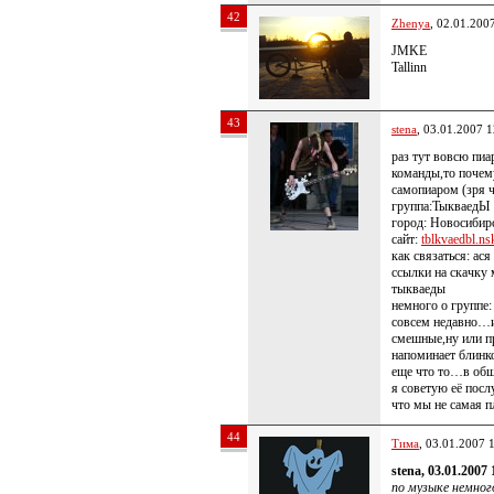
42
Zhenya
, 02.01.200
JMKE
Tallinn
43
stena
, 03.01.2007 1
раз тут вовсю пиа
команды,то почему
самопиаром (зря ч
группа:ТыкваедЫ
город: Новосибир
сайт:
tblkvaedbl.nsk
как связаться: ася
ссылки на скачку
тыкваеды
немного о группе:
совсем недавно…и
смешные,ну или п
напоминает блинк
еще что то…в общ
я советую её посл
что мы не самая п
44
Тима
, 03.01.2007 
stena, 03.01.2007 
по музыке немно