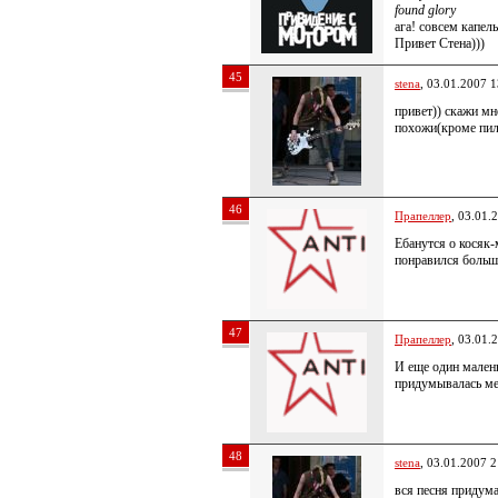
found glory
ага! совсем капел
Привет Стена)))
45
stena
, 03.01.2007 1
привет)) скажи мн
похожи(кроме пи
46
Прапеллер
, 03.01.
Ебанутся о косяк
понравился больш
47
Прапеллер
, 03.01.
И еще один мален
придумывалась мел
48
stena
, 03.01.2007 2
вся песня придума