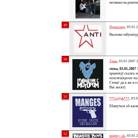
песнями на репети
49
Прапеллер
, 03.01.
Выложи табулату
50
Тима
, 03.01.2007 
stena, 03.01.2007 
привет)) скажи 
похожи(кроме п
Стена! да я же и 
Вас косят)
51
***cr@sh***
, 03.
Ебануться об кася
52
mighty_ok
, 03.01.