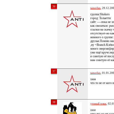
36
tamerlan
, 29.12.20
группа:Shokers
город: Тольятти
сайт: ----пока не
как связаться: pu
ссылки на скачку 
отсутствует-но ка
немного о группе:
друзья.Помню наш
,ну +Branch.Клёво
много энергии))пр
уже ещё круче.пер
я советую её посл
вам советую её ка
37
tamerlan
, 01.01.20
хмм
что то не от кого
38
утиный пляж
, 02.0
хмм
что то не от ког