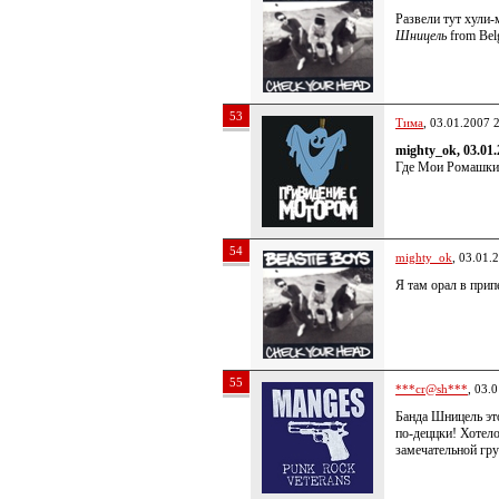
Развели тут хули-
Шницель
from Be
53
Тима
, 03.01.2007 
mighty_ok, 03.01.
Где Мои Ромашки?
54
mighty_ok
, 03.01.
Я там орал в прип
55
***cr@sh***
, 03.
Банда Шницель эт
по-деццки! Хотело
замечательной гру