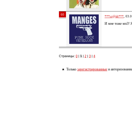
60
***cr@sh***
, 03.
И мне тоже мп3! 
Страницы:
0
|
1
|
2
|
3
|
4
Только
зарегистрированные
и авторизованны