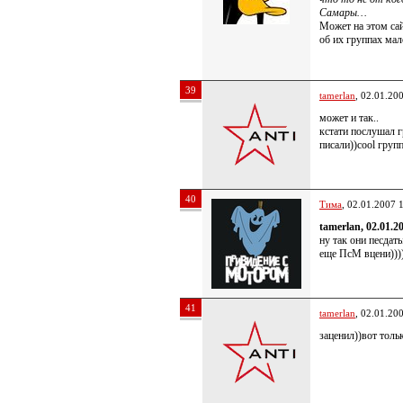
Самары…
Может на этом са
об их группах мал
39
tamerlan
, 02.01.20
может и так..
кстати послушал г
писали))cool груп
40
Тима
, 02.01.2007 
tamerlan, 02.01.2
ну так они песдат
еще ПсМ вцени)))
41
tamerlan
, 02.01.20
заценил))вот толь