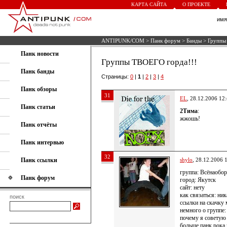
КАРТА САЙТА
О ПРОЕКТЕ
им
ANTIPUNK/COM
>
Панк форум
>
Банды
> Группы
Панк новости
Группы ТВОЕГО горда!!!
Панк банды
Страницы:
0
|
1
|
2
|
3
|
4
Панк обзоры
31
EL
, 28.12.2006 12
Панк статьи
2Тима
:
жжошь!
Панк отчёты
Панк интервью
32
Панк ссылки
shylo
, 28.12.2006 
группа: Всёнаобо
Панк форум
город: Якутск
сайт: нету
как связаться: ник
поиск
ссылки на скачку
немного о группе:
почему я советую 
больше панк рока 