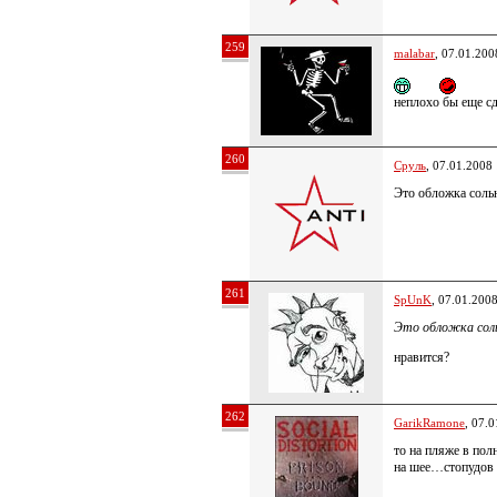
259
malabar
, 07.01.200
неплохо бы еще сд
260
Сруль
, 07.01.2008
Это обложка соль
261
SpUnK
, 07.01.200
Это обложка сол
нравится?
262
GarikRamone
, 07.
то на пляже в по
на шее…стопудов 