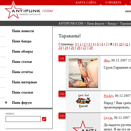
КАРТА САЙТА
О ПРОЕКТЕ
им
ANTIPUNK/COM
>
Панк форум
>
Банды
> Тарака
Панк новости
Тараканы!
Панк банды
Страницы:
0
|
1
|
2
|
3
|
4
|
5
|
6
|
7
|
8
|
9
|
10
|
11
|
23
|
24
|
25
|
26
|
27
|
28
Панк обзоры
241
iRus
, 06.12.2007 1
Панк статьи
Сруль Гиршевич п
Панк отчёты
Панк интервью
Панк ссылки
242
Prickly
, 06.12.2007
Панк форум
Народ ! Вам срать
проигнорировать, и
поиск
243
Сруль
, 06.12.2007
Да надоело ругать
начал. Я же его н