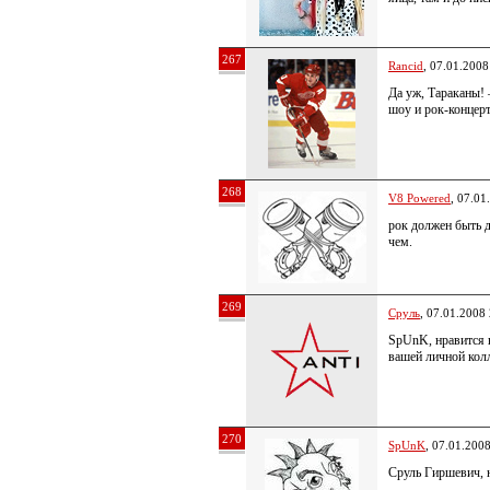
267
Rancid
, 07.01.2008
Да уж, Тараканы! 
шоу и рок-концерт
268
V8 Powered
, 07.01
рок должен быть д
чем.
269
Сруль
, 07.01.2008
SpUnK, нравится н
вашей личной кол
270
SpUnK
, 07.01.200
Сруль Гиршевич, н