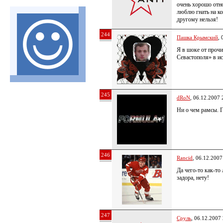
очень хорошо отно
люблю гнать на ко
другому нельзя!
244
Пашка Крымский
, 
Я в шоке от проч
Севастополя» в ис
245
dRoN
, 06.12.2007 
Ни о чем рамсы. Г
246
Rancid
, 06.12.2007
Да чего-то как-то
задора, нету!
247
Сруль
, 06.12.2007