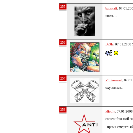
255
batiskaff
, 07.01.20
ипать…
256
Da3le
, 07.01.2008 
257
V8 Powered
, 07.01
охуительно.
258
idiot.lv
, 07.01.2008
content.foto.mail.
..время смерять я