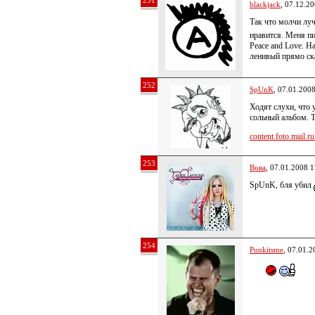
251
blackjack
, 07.12.2
Так что молчи лу
нравится. Меня пи
Peace and Love. H
ленивый прямо ск
252
SpUnK
, 07.01.200
Ходят слухи, что 
сольный альбом. Т
content.foto.mail.ru.
253
Вова
, 07.01.2008 1
SpUnK, бля убил
254
Punkitsme
, 07.01.2