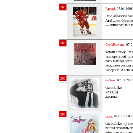
263
Rancid
, 07.01.2008
Это обложка сол
Ага! Диск будет н
— наши позывные
264
GarikRamone
, 07.
кстати в тему…у м
температурой чут
позу махнул ного
несколько секунд
наверное на всю ж
265
6yXou'
, 07.01.200
GarikEmko,
мляя))))
жестока
266
Вова
, 07.01.2008 2
GarikEmko, ну это
решил показать, 
яйца, там и до пи