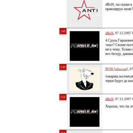
dRoN, ты скажи я
правоцируя меня?
248
dRoN
, 07.12.2007 
4 Сруль Гиршевич:
«вы»? Своим посто
ни к чему. Только
вел беседу, давны
249
PUNI [обоссан]
, 0
товарищ молчит,и
терки будут до ко
250
dRoN
, 07.12.2007 
Хорошо, что ты э