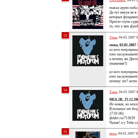
CA-Punker
, 04.01.
таких групп побо
Да тут нихуя не в
которых фундамен
Просто глупо суди
то, что у них
фун
53
Тима
, 04.01.2007 
stena, 03.01.2007 
из всех популярн
кто заслуживает
а почему же Дист
уважения?)
из всех популярн
кто заслуживает
почему это? ахте
54
Тима
, 04.01.2007 
MGL2R, 25.12.20
Не новая, но неиз
В полшаге от без
27.01.06)
ifolder.ru/713639
Чувак! а у Тебя с
55
stena
, 04.01.2007 0