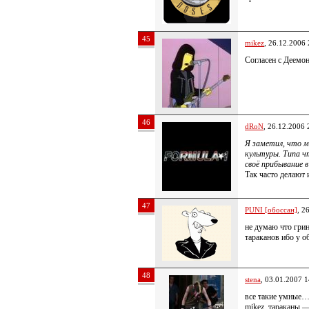
45
mikez
, 26.12.2006 
Согласен с Деемо
46
dRoN
, 26.12.2006 
Я заметил, что 
культуры. Типа 
своё прибывание в
Так часто делают 
47
PUNI [обоссан]
, 2
не думаю что грин
тараканов ибо у 
48
stena
, 03.01.2007 1
все такие умные…
mikez, тараканы —