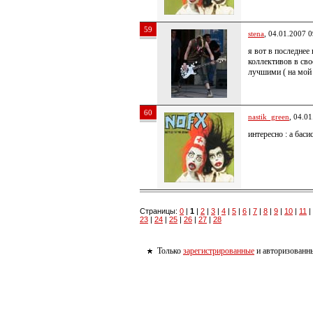
59
stena
, 04.01.2007 0
я вот в последнее
коллективов в св
лучшими ( на мой 
60
nastik_green
, 04.0
интересно : а бас
Страницы:
0
|
1
|
2
|
3
|
4
|
5
|
6
|
7
|
8
|
9
|
10
|
11
|
23
|
24
|
25
|
26
|
27
|
28
Только
зарегистрированные
и авторизованны