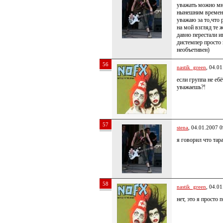
уважать можно мно
нынешним времен 
уважаю за то,что 
на мой взгляд те 
давно перестали и
дистемпер просто 
необъетивен)
56
nastik_green
, 04.0
если группа не ебё
уважаешь?!
57
stena
, 04.01.2007 0
я говорил что тар
58
nastik_green
, 04.0
нет, это я просто