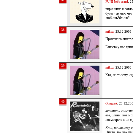
PUNI [обоссан]
, 2
впринципе я согла
будет» думаю что 
любишь?блинк?
38
mikez
, 25.12.2006 
Приятного аппети
Гангста у нас грин
39
mikez
, 25.12.2006 
Кто, по твоему, с
40
GangstA
, 25.12.20
ксттати гангста
ага, блинк. вот м
посмотреть мои м
Кто, по твоему, с
Никто, так как па