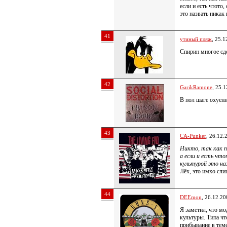
если и есть чтото
это назвать никак 
41
утиный пляж
, 25.1
Спирин многое сде
42
GarikRamone
, 25.
В пол шаге охуенн
43
CA-Punker
, 26.12.
Никто, так как п
а если и есть чт
культурой это на
Лёх, это имхо сл
44
DEEmon
, 26.12.20
Я заметил, что мо
культуры. Типа ч
прибывание в теме