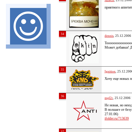
Aztech
, 25.12.2006
приятного аппетит
34
dennis
, 25.12.2006
Toooooooooooooo
Может добавки! Д
35
Ignition
, 25.12.200
Хочу еще новых п
36
mgl2r
, 25.12.2006 
Не новая, но неиз
В полшаге от безу
27.01.06)
ifolder.ru/713639
37