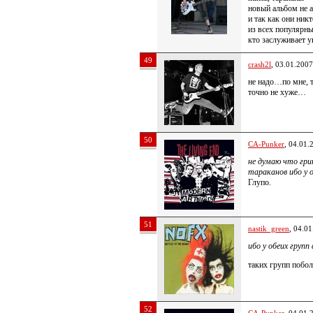
новый альбом не а
и так как они ник
из всех популярн
кто заслуживает 
49
crash2l
, 03.01.2007
не надо…по мне, 
точно не хуже…
50
CA-Punker
, 04.01.
не думаю что гри
тараканов ибо у 
Глупо.
51
nastik_green
, 04.0
ибо у обеих груп
таких групп побол
52