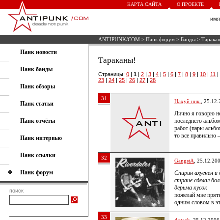
КАРТА САЙТА
О ПРОЕКТЕ
им
ANTIPUNK/COM
>
Панк форум
>
Банды
> Тарака
Панк новости
Тараканы!
Панк банды
Страницы:
0
|
1
|
2
|
3
|
4
|
5
|
6
|
7
|
8
|
9
|
10
|
11
|
23
|
24
|
25
|
26
|
27
|
28
Панк обзоры
31
Нахуй ник.
, 25.12
Панк статьи
Лично я говорю не
Панк отчёты
последнего альбо
работ (пары альбо
то все правильно 
Панк интервью
Панк ссылки
32
GangstA
, 25.12.20
Панк форум
Спирин ахуенен и
стране сделал бо
дерьма кусок
поиск
пожелай мне прятно
одним словом в э
33