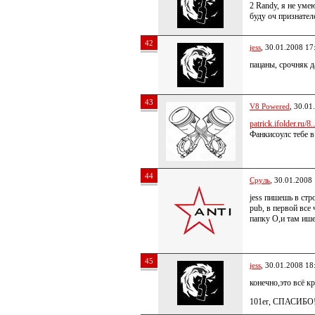
2 Randy, я не уме
буду оч признател
42
jess
, 30.01.2008 17
пацаны, срочняк д
43
V8 Powered
, 30.01
patrick.ifolder.ru/8..
Фанкисоулс тебе 
44
Сруль
, 30.01.2008
jess пишешь в стр
pub, в первой все
папку О,и там иш
45
jess
, 30.01.2008 18
конечно,это всё к
101er, СПАСИБО