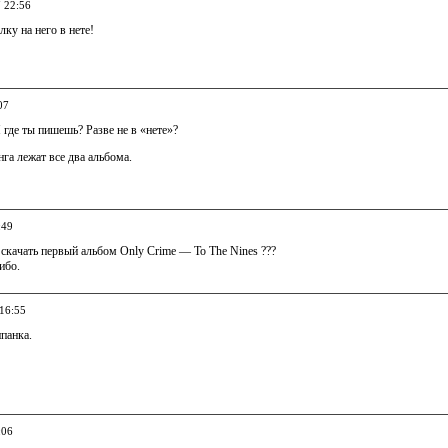
7 22:56
лку на него в нете!
07
И где ты пишешь? Разве не в «нете»?
нга лежат все два альбома.
:49
 скачать первый альбом Only Crime — To The Nines ???
ибо.
 16:55
ипанка.
:06