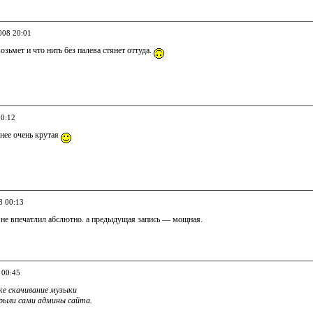
008 20:01
озьмет и что нить без палева стянет оттуда.
00:12
енее очень крутая
8 00:13
 не впечатлил абслютно. а предыдущая запись — мощная.
 00:45
ске скачивание музыки
рыли сами админы сайта.