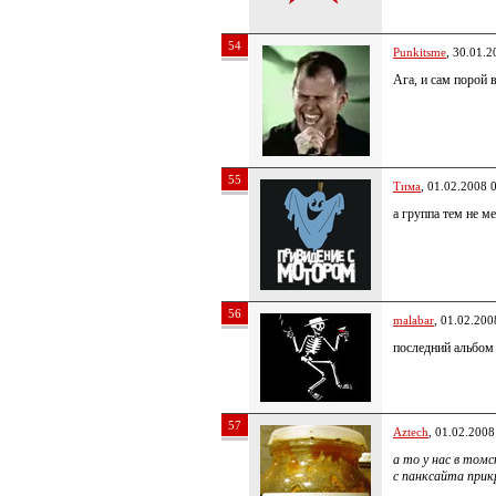
54
Punkitsme
, 30.01.2
Ага, и сам порой в
55
Тима
, 01.02.2008 
а группа тем не м
56
malabar
, 01.02.200
последний альбом
57
Aztech
, 01.02.2008
а то у нас в том
с панксайта прик