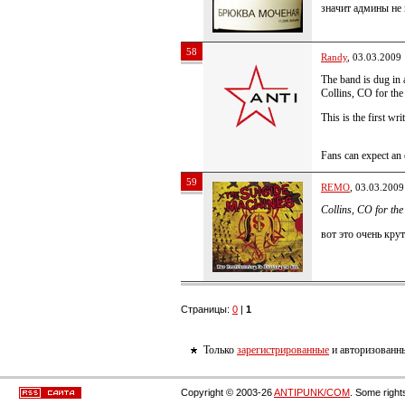
значит админы не 
58
Randy
, 03.03.2009
The band is dug in 
Collins, CO for th
This is the first w
Fans can expect an 
59
REMO
, 03.03.2009
Collins, CO for th
вот это очень крут
Страницы:
0
|
1
Только
зарегистрированные
и авторизованны
Copyright © 2003-26
ANTIPUNK/COM
. Some right