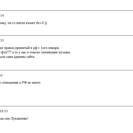
:14
аку, он со внехи качает без б ))
:33
ких правах,принятый в рф с 1ого января,
а фтп??? а то у нас в томске скачивание музыки
ыли сами админы сайта.
52
о отношения к РФ не имеет.
 19:53
ша сам Лукашенко!