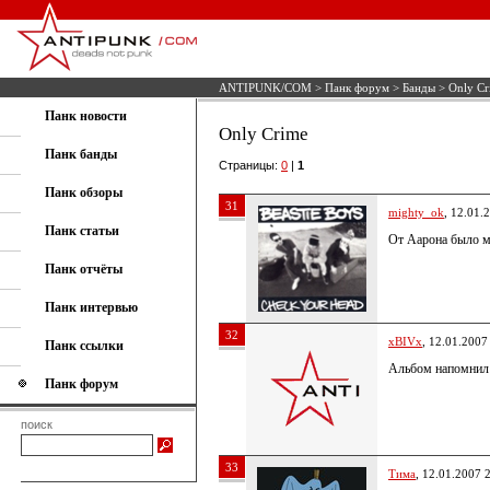
ANTIPUNK/COM
>
Панк форум
>
Банды
> Only Cr
Панк новости
Only Crime
Панк банды
Страницы:
0
|
1
Панк обзоры
31
mighty_ok
, 12.01.
Панк статьи
От Аарона было мн
Панк отчёты
Панк интервью
32
xBIVx
, 12.01.2007
Панк ссылки
Альбом напомнил 
Панк форум
поиск
33
Тима
, 12.01.2007 