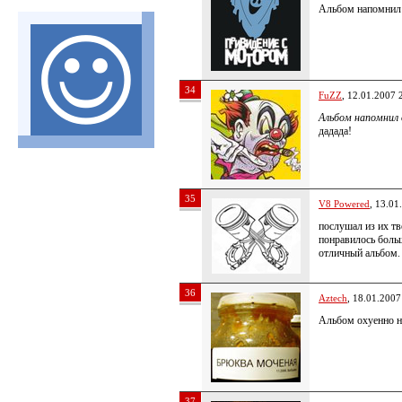
Альбом напомнил 
34
FuZZ
, 12.01.2007 
Альбом напомнил о
дадада!
35
V8 Powered
, 13.01
послушал из их тво
понравилось больш
отличный альбом.
36
Aztech
, 18.01.2007
Альбом охуенно н
37