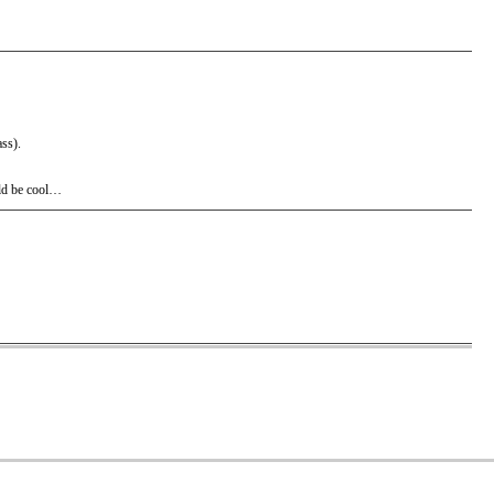
ass).
uld be cool…