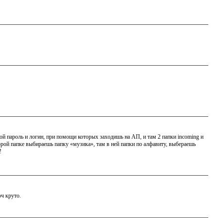
вой пароль и логин, при помощи которых заходишь на АП, и там 2 папки incoming и
торой папке выбираешь папку «музика», там в ней папки по алфавиту, выбераешь
!
оч круто.