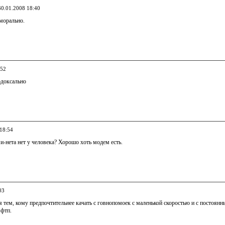
30.01.2008 18:40
морально.
:52
доксально
 18:54
 и-нета нет у человека? Хорошо хоть модем есть.
03
я тем, кому предпочтительнее качать с говнопомоек с маленькой скоростью и с постоя
 фтп.