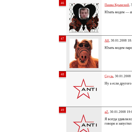
46
Пашка Крымский
, 
Юзать модем — а
47
Alf
, 30.01.2008 18
Юзать модем паро
48
Сруль
, 30.01.2008
Ну а если другого
49
aZ
, 30.01.2008 19:
Я всегда удивлялс
говоря и запустил