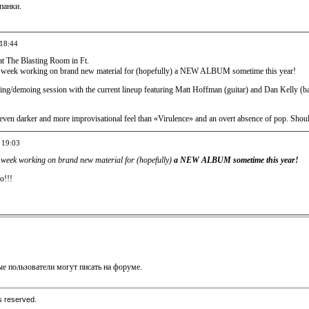
панки.
 18:44
at The Blasting Room in Ft.
e week working on brand new material for (hopefully) a NEW ALBUM sometime this year!
riting/demoing session with the current lineup featuring Matt Hoffman (guitar) and Dan Kelly (b
even darker and more improvisational feel than «Virulence» and an overt absence of pop. Sho
 19:03
e week working on brand new material for (hopefully)
a NEW ALBUM sometime this year!
о!!!
е пользователи могут писать на форуме.
s reserved.