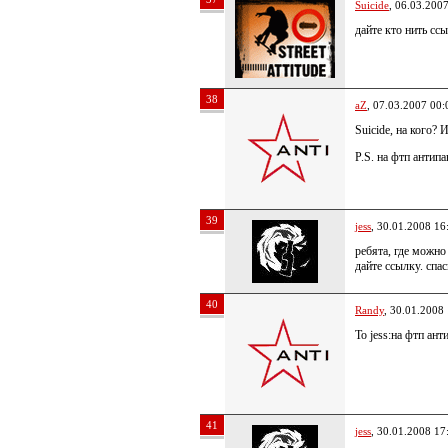
Suicide
, 06.03.200
дайте кто нить ссы
38
aZ
, 07.03.2007 00:
Suicide, на кого? 
P.S. на фтп антипа
39
jess
, 30.01.2008 16
ребята, где можно
дайте ссылку. спас
40
Randy
, 30.01.2008
To jess:на фтп ант
41
jess
, 30.01.2008 17