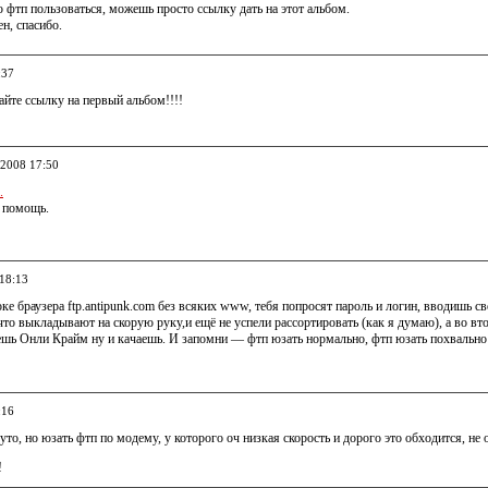
ю фтп пользоваться, можешь просто ссылку дать на этот альбом.
ен, спасибо.
:37
айте ссылку на первый альбом!!!!
.2008 17:50
.
в помощь.
 18:13
оке браузера ftp.antipunk.com без всяких www, тебя попросят пароль и логин, вводишь с
 что выкладывают на скорую руку,и ещё не успели рассортировать (как я думаю), а во в
ешь Онли Крайм ну и качаешь. И запомни — фтп юзать нормально, фтп юзать похвально
:16
руто, но юзать фтп по модему, у которого оч низкая скорость и дорого это обходится, не 
!