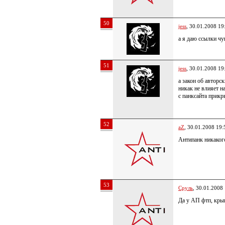
50
jess
, 30.01.2008 19
а я даю ссылки чув
51
jess
, 30.01.2008 19
а закон об авторс
никак не влияет н
с панксайта прикр
52
aZ
, 30.01.2008 19:
Антипанк никаког
53
Сруль
, 30.01.2008
Да у АП фтп, кры