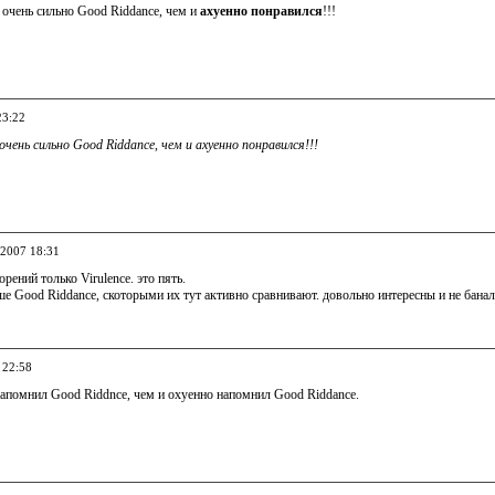
очень сильно Good Riddance, чем и
ахуенно понравился
!!!
23:22
чень сильно Good Riddance, чем и ахуенно понравился!!!
.2007 18:31
рений только Virulence. это пять.
е Good Riddance, скоторыми их тут активно сравнивают. довольно интересны и не банал
 22:58
апомнил Good Riddnce, чем и охуенно напомнил Good Riddance.