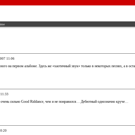
ime
2007 11:06
ого на первом альбоме. Здесь же «хаотичный звук» только в некоторых песнях, а в ос
 11:33
очень сильно Good Riddance, чем и не понравился… Дебютный однозначно круче…
20:20