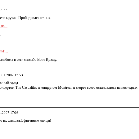
23:27
еле крутая. Прободрился от них.
us...
:
/fi...
е альбома в сети спасибо Вове Крэшу.
7.01.2007 13:53
чный саунд.
нцертом The Casualties и концертом Montreal, я скорее всего остановлюсь на последних. 
1.2007 17:08
-то их слышал.Офигенные немцы!