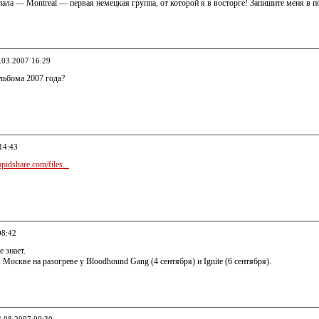
пала — Montreal — первая немецкая группа, от которой я в восторге! Запишите меня в п
0.03.2007 16:29
альбома 2007 года?
14:43
apidshare.com/files...
08:42
е знает.
 Москве на разогреве у Bloodhound Gang (4 сентября) и Ignite (6 сентября).