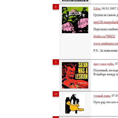
8
Udjin
, 06.01.2007 
Группа на самом д
img136.imageshack.
Перезалил альбом
ifolder.ru/796632
www.sendspace.com
P.S.: За появлени
9
stacy gang gribo
, 0
Охуенный, мелоди
В выборе между ко
10
утиный пляж
, 07.0
Оуее рад что кто