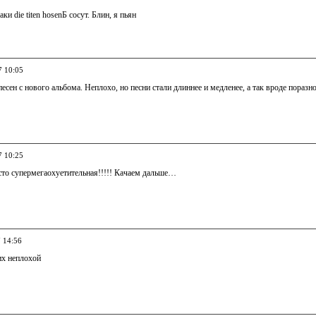
аки die titen hosenБ сосут. Блин, я пьян
7 10:05
есен с нового альбома. Неплохо, но песни стали длиннее и медленее, а так вроде пора
7 10:25
сто супермегаохуетительная!!!!! Качаем дальше…
7 14:56
их неплохой