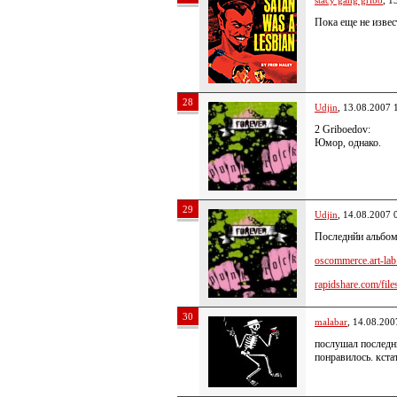
stacy gang gribo
, 1
Пока еще не извес
28
Udjin
, 13.08.2007 
2 Griboedov:
Юмор, однако.
29
Udjin
, 14.08.2007 
Последнйи альбом
oscommerce.art-lab.
rapidshare.com/files
30
malabar
, 14.08.200
послушал последни
понравилось. кста