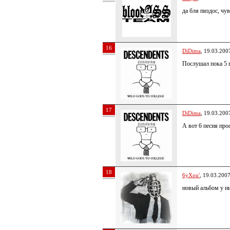
да бля пиздос, чув
16
DiDima
, 19.03.200
Послушал пока 5 п
17
DiDima
, 19.03.200
А вот 6 песня про
18
6yXou'
, 19.03.200
новый альбом у н