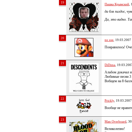
19
Пашка Крымский
, 
да бля пиздос, чув
Да, это видно. Та
20
no use
, 19.03.2007
Понравилось! Оче
21
DiDima
, 19.03.200
Альбом докачал и 
Любимые песни 3 
Вобщем на 8 бал
22
Prickly
, 19.03.2007
Вообще не нравятс
23
Man Overboard
, 3
Великолепно!