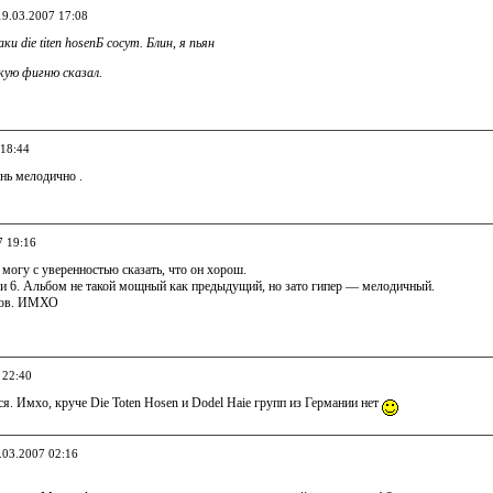
19.03.2007 17:08
аки die titen hosenБ сосут. Блин, я пьян
кую фигню сказал.
 18:44
нь мелодично .
7 19:16
могу с уверенностью сказать, что он хорош.
и 6. Альбом не такой мощный как предыдущий, но зато гипер — мелодичный.
лов. ИМХО
 22:40
я. Имхо, круче Die Toten Hosen и Dodel Haie групп из Германии нет
0.03.2007 02:16