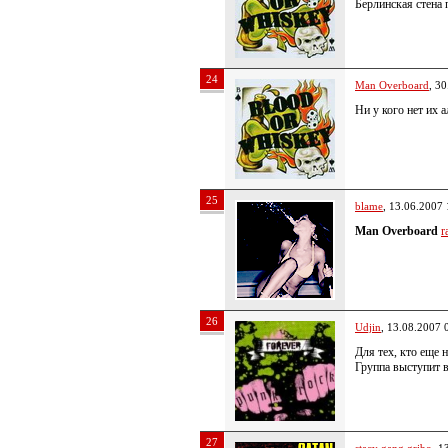
Берлинская стена 
24
Man Overboard
, 3
Ни у кого нет их 
25
blame
, 13.06.2007 
Man Overboard
r
26
Udjin
, 13.08.2007 
Для тех, кто еще н
Группа выступит в
27