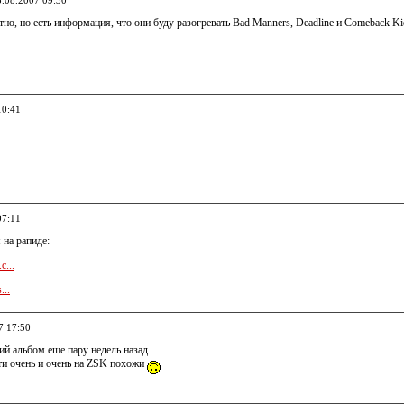
3.08.2007 09:30
тно, но есть информация, что они буду разогревать Bad Manners, Deadline и Comeback 
10:41
07:11
 на рапиде:
c...
...
7 17:50
й альбом еще пару недель назад.
ти очень и очень на ZSK похожи