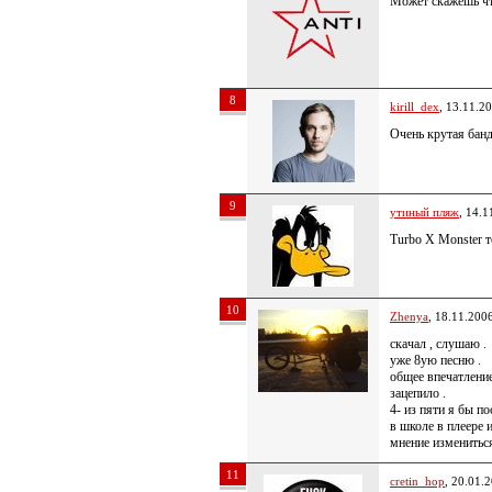
Может скажешь что
8
kirill_dex
, 13.11.2
Очень крутая банд
9
утиный пляж
, 14.1
Turbo X Monster 
10
Zhenya
, 18.11.200
скачал , слушаю .
уже 8ую песню .
общее впечатление
зацепило .
4- из пяти я бы по
в школе в плеере 
мнение измениться
11
cretin_hop
, 20.01.