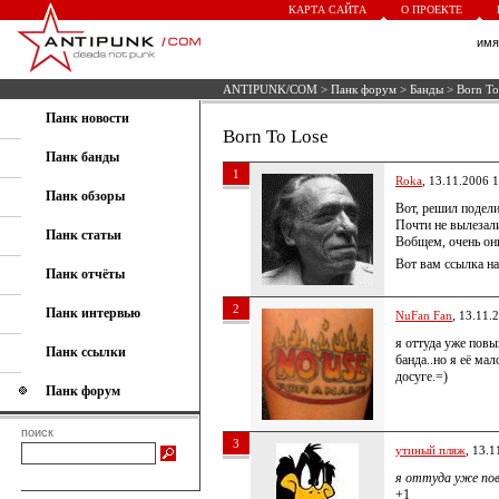
КАРТА САЙТА
О ПРОЕКТЕ
им
ANTIPUNK/COM
>
Панк форум
>
Банды
> Born To
Панк новости
Born To Lose
Панк банды
1
Roka
, 13.11.2006 
Панк обзоры
Вот, решил подел
Почти не вылезали
Панк статьи
Вобщем, очень они
Вот вам ссылка на
Панк отчёты
2
Панк интервью
NuFan Fan
, 13.11.
я оттуда уже пов
Панк ссылки
банда..но я её мал
досуге.=)
Панк форум
поиск
3
утиный пляж
, 13.1
я оттуда уже по
+1