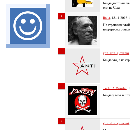
Банда достойна ув
они из Сша
4
Roka
, 13.11.2006 
На страничке этой
интрересного нар
5
gon_don_giovanni
Байда это, а не ст
6
Turbo X Monster
, 
Байда у тебя в шт
7
gon_don_giovanni