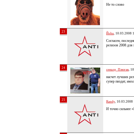
Не то слово
23
Йoha
, 10.03.2008 
Согласен, последн
релизов 2008 для 
24
сеньор_Плюгав
, 1
насчет лучших рел
супер пиздат, имх
25
Randy
, 10.03.2008
И точно сильнее 