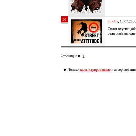
30
Suicide
, 13.07.200
Сплит охуенен,обе
отличный мелодич
Страницы:
0
|
1
Только
зарегистрированные
и авторизованны