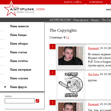
КАРТА САЙТА
О ПРОЕКТЕ
им
ANTIPUNK/COM
>
Панк форум
>
Банды
> The Cop
Панк новости
The Copyrights
Панк банды
Страницы:
0
|
1
Панк обзоры
1
Наивный
, 03.10.20
Панк статьи
Из новых недавно
Играют old schoo
Панк отчёты
PoP. Есть и бодря
группа крута, все
Панк интервью
2
Not Jesus
, 03.10.20
Панк ссылки
крутые
Панк форум
поиск
3
Наивный
, 03.10.20
Так, бля, все кача