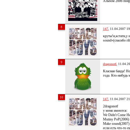
Альбом 2006 понра
8
147
, 11.04.2007 19
круты!и,кстати,у
sound»(спасибо ri
9
dragonotf
, 11.04.2
Класная банда! Н
года. Кто-нибудь
10
147
, 11.04.2007 21
2dragonotf
у меня имеются:
We Didn't Come He
Mutiny PoP(2006)
Make sound(2007)
если есть что-то е