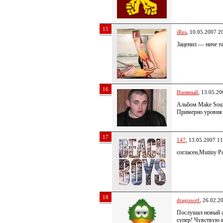
15
iRus
, 10.05.2007 2
Заценил — ниче т
16
Наивный
, 13.05.20
Альбом Make Soun
Примерно уровня
17
147
, 13.05.2007 11
согласен,Mutiny 
18
dragonotf
, 26.02.2
Послушал новый 
супер! Чувствую я