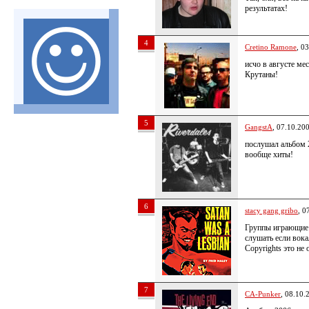
результатах!
4
Cretino Ramone
, 0
исчо в августе ме
Крутаны!
5
GangstA
, 07.10.20
послушал альбом 
вообще хиты!
6
stacy gang gribo
, 0
Группы играющие 
слушать если вока
Copyrights это не
7
CA-Punker
, 08.10.