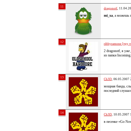
11
dragonotf
, 11.04.2
mi_xa
, а можешь 
12
ribbyramone [тру т
2 dragonotf, я уже
из папки Incoming
13
Ch3D
, 06.05.2007 
мощная банда, сл
последний слушал
14
Ch3D
, 10.05.2007 
в песенке «Go No