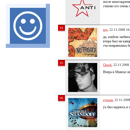
после многократн
считаю его очень
94
trip
, 22.11.2008 16
да, альбом заебись
вчера был на канц
сча понравились б
95
Chuck
, 22.11.2008
Вчера в Минске и
96
zynosis
, 22.11.200
ух бял надеюсь в 