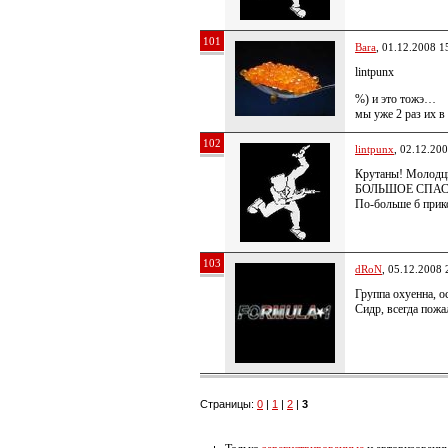
101
Bara
, 01.12.2008 1
lintpunx
%) и это тожэ…
мы уже 2 раз их 
102
lintpunx
, 02.12.20
Крутаны! Молодц
БОЛЬШОЕ СПАСИБ
По-больше б прик
103
dRoN
, 05.12.2008 
Группа охуенна, 
Сидр, всегда пожа
Страницы:
0
|
1
|
2
|
3