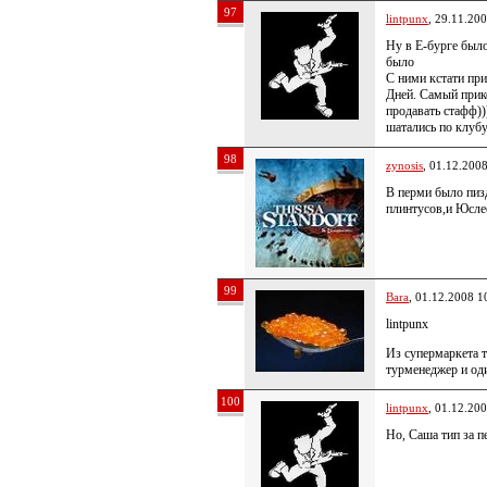
97
lintpunx
, 29.11.20
Ну в Е-бурге было
было
С ними кстати пр
Дней. Самый прик
продавать стафф)
шатались по клуб
98
zynosis
, 01.12.200
В перми было пиз
плинтусов,и Юсле
99
Bara
, 01.12.2008 1
lintpunx
Из супермаркета 
турменеджер и од
100
lintpunx
, 01.12.20
Но, Саша тип за п