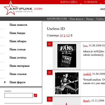
КАРТА САЙТА
О ПРОЕКТЕ
им
ANTIPUNK/COM
>
Панк форум
>
Банды
> Useless 
Панк новости
Useless ID
Панк банды
Страницы:
0
|
1
|
2
|
3
Панк обзоры
91
bon
, 31.08.2008 02
Панк статьи
takaya je xerb)))n
rabote osobenno))
Панк отчёты
Панк интервью
92
Панк ссылки
crash2l
, 31.08.2008
Четкий альбом. О
Панк форум
каким его уже ник
поиск
93
Randy
, 21.11.2008