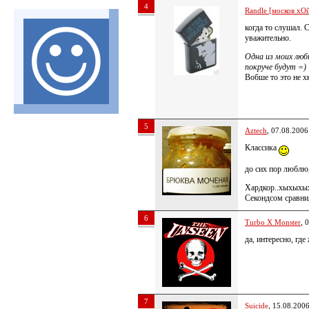
4
Randle [москов хОй
когда то слушал. С
уважительно.
Одна из моих люби
покруче будут =)
Вобше то это не х
5
Aztech
, 07.08.2006
Классика
до сих пор люблю
Хардкор..хыхых
Секондсом сравн
6
Turbo X Monster
, 
да, интересно, где
7
Suicide
, 15.08.200