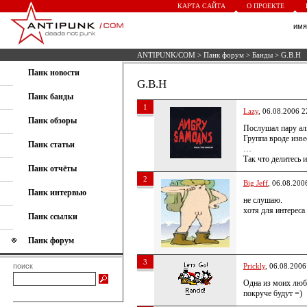
КАРТА САЙТА
О ПРОЕКТЕ
им
ANTIPUNK/COM
>
Панк форум
>
Банды
> G.B.H
Панк новости
G.B.H
Панк банды
1
Lazy
, 06.08.2006 2
Панк обзоры
Послушал пару ал
Группа вроде изв
Панк статьи
…
Так что делитесь 
Панк отчёты
2
Big Jeff
, 06.08.200
Панк интервью
не слушаю.
хотя для интереса
Панк ссылки
Панк форум
3
поиск
Prickly
, 06.08.2006
Одна из моих люби
покруче будут =)