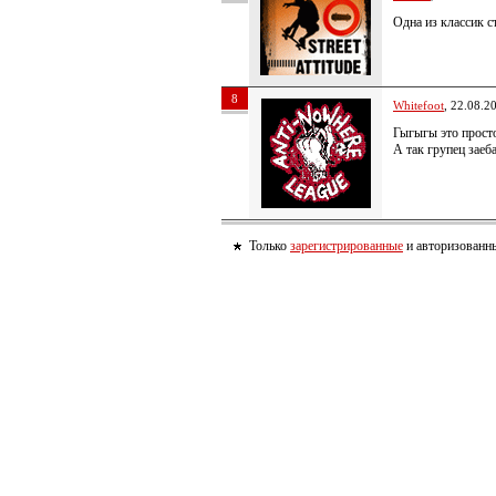
Одна из классик с
8
Whitefoot
, 22.08.2
Гыгыгы это просто
А так групец заеб
Только
зарегистрированные
и авторизованны