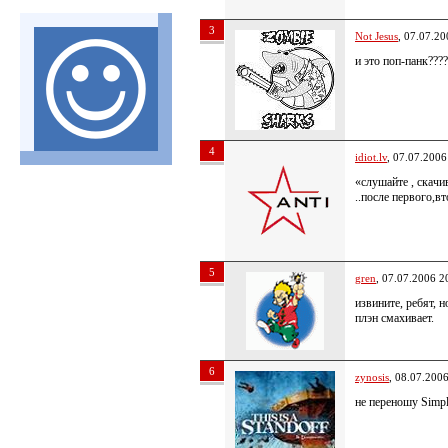
3
Not Jesus
, 07.07.20
и это поп-панк????
4
idiot.lv
, 07.07.2006
«слушайте , скачи
..после первого,в
5
gren
, 07.07.2006 2
извините, ребят, 
плэн смахивает.
6
zynosis
, 08.07.200
не переношу Sim