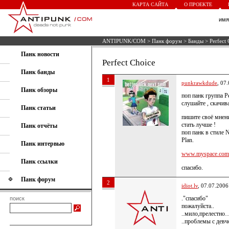
КАРТА САЙТА
О ПРОЕКТЕ
им
ANTIPUNK/COM
>
Панк форум
>
Банды
> Perfect 
Панк новости
Perfect Choice
Панк банды
1
punkrawkdude
, 07
Панк обзоры
поп панк группа Pe
слушайте , скачив
Панк статьи
пишите своё мнени
стать лучше !
Панк отчёты
поп панк в стиле N
Plan.
Панк интервью
www.myspace.com/p
Панк ссылки
спасибо.
Панк форум
2
idiot.lv
, 07.07.2006
."спасибо"
поиск
пожалуйста..
..мило,прелестно
..проблемы с девч