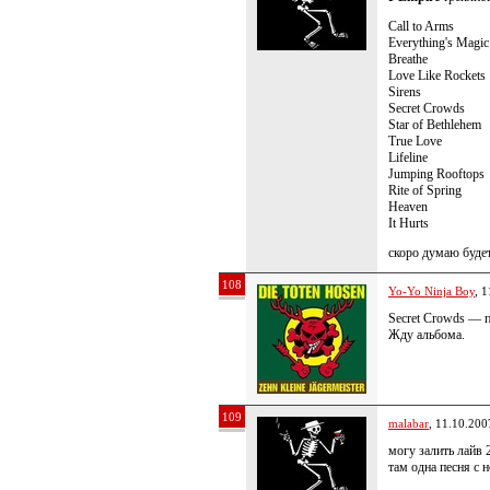
Call to Arms
Everything's Magic
Breathe
Love Like Rockets
Sirens
Secret Crowds
Star of Bethlehem
True Love
Lifeline
Jumping Rooftops
Rite of Spring
Heaven
It Hurts
скоро думаю будет
108
Yo-Yo Ninja Boy
, 
Secret Crowds — п
Жду альбома.
109
malabar
, 11.10.200
могу залить лайв 
там одна песня с 