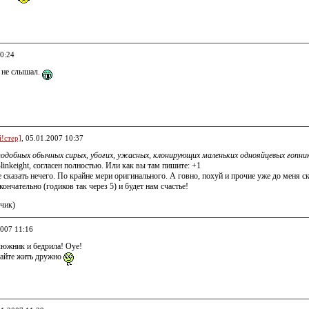
10:24
 не слышал.
!стер]
, 05.01.2007 10:37
 подобных обычных сирых, убогих, ужасных, клонирующих маленьких однояйцевых гопни
linkeight, согласен полностью. Или как вы там пишите: +1
 сказать нечего. По крайне мери оригинального. А говно, похуй и прочие уже до меня ск
ончательно (годиков так через 5) и будет нам счастье!
чик)
2007 11:16
люжник и бедрила! Оуе!
вайте жить дружно