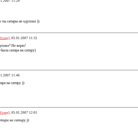
01.2007 11:29
о ты сатиры не одуплил ))
!стер]
, 05.01.2007 11:32
дуплил? Не верю!
 была сатира на сатиру)
01.2007 11:46
ира на сатиру ))
!стер]
, 05.01.2007 12:01
атира на сатиру ))