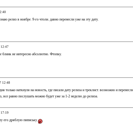
2:40
 знаю релиз в ноябре. 9-го чтоли. давно перенесли уже на эту дату.
 12:47
е блинк не интересно абсолютно. Фтопку.
7 12:48
одня только наткнуля на новость, где писали дату релиза и треклист. возможно и перенесл
о, все равно послушать можно будет уже за 1-2 неделю до релиза.
 17:19
му его дряблую пипиську