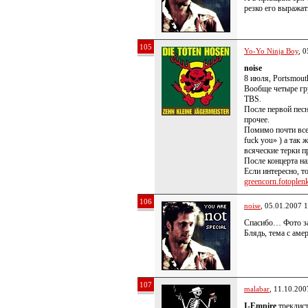
резко его выражат
105
Yo-Yo Ninja Boy
, 
noise
8 июля, Portsmouth
Вообще четыре гру
TBS.
После первой песни
прочее.
Помимо почти всех
fuck you» ) а так
всяческие терки п
После концерта на
Если интересно, то
greencorn.fotoplenk
106
noise
, 05.01.2007 
Спасибо… Фото з
Блядь, тема с ам
107
malabar
, 11.10.200
I-Empire
треклист