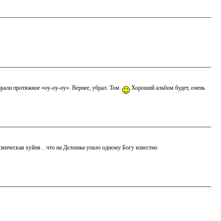
брали протяжное «оу-оу-оу». Вернее, убрал. Том.
Хороший альбом будет, очень
осмическая хуйня…что на Делонжа упало одному Богу известно