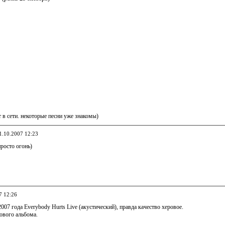
 в сети. некоторые песни уже знакомы)
11.10.2007 12:23
росто огонь)
7 12:26
2007 года Everybody Hurts Live (акустический), правда качество херовое.
нового альбома.