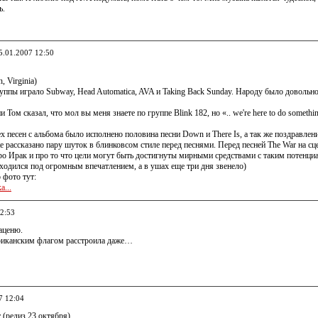
ь.
05.01.2007 12:50
, Virginia)
ппы играло Subway, Head Automatica, AVA и Taking Back Sunday. Народу было довольно
 Том сказал, что мол вы меня знаете по группе Blink 182, но «.. we're here to do somethi
 песен с альбома было исполнено половина песни Down и There Is, а так же поздравления 
 же рассказано пару шуток в блинковсом стиле перед песнями. Перед песней The War на 
ро Ирак и про то что цели могут быть достигнуты мирными средствами с таким потенци
ходился под огромным впечатлением, а в ушах еще три дня звенело)
 фото тут:
a...
12:53
аценю.
ериканским флагом расстроила даже…
7 12:04
 (релиз 23 октября)