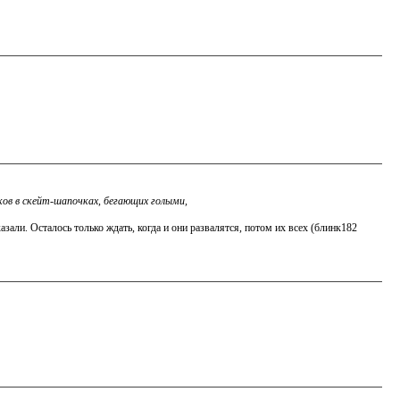
ков в скейт-шапочках, бегающих голыми,
азали. Осталось только ждать, когда и они развалятся, потом их всех (блинк182