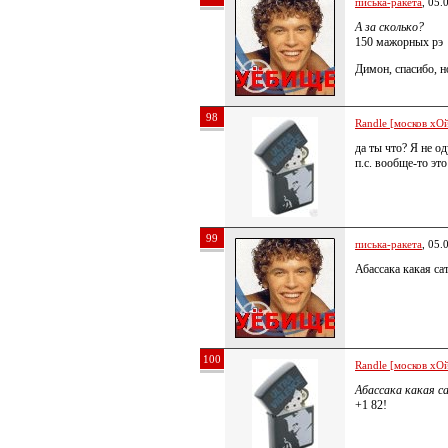
писька-ракета
, 05.
А за сколько?
150 мажорных рэ
Димон, спасибо, н
98
Randle [москов хОй
да ты что? Я не о
п.с. вообще-то это
99
писька-ракета
, 05.
Абассака какая сат
100
Randle [москов хОй
Абассака какая с
+1 82!