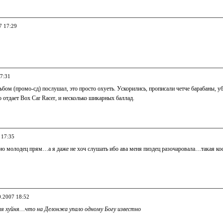
7 17:29
17:31
ьбом (промо-сд) послушал, это просто охуеть. Ускорились, прописали четче барабаны, у
 отдает Box Car Racer, и несколько шикарных баллад.
 17:35
рю молодец прям…а я даже не хоч слушать ибо ава меня пиздец разочаровала…такая к
0.2007 18:52
я хуйня…что на Делонжа упало одному Богу известно