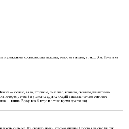
и, музыкальная составляющая лажовая, голос не втыкает, а так… Хм. Группа же
Отвечу — скучно, вяло, вторично, смазливо, говниво, сыкливо,ебанистично
а, которая у меня ( и у многих других людей) вызывает только сонливое
онятно —
говно
. Вроде как быстро и в тоже время практично).
 тексты сильные. Ну, сколько людей, столько мнений. Просто я не стал бы так