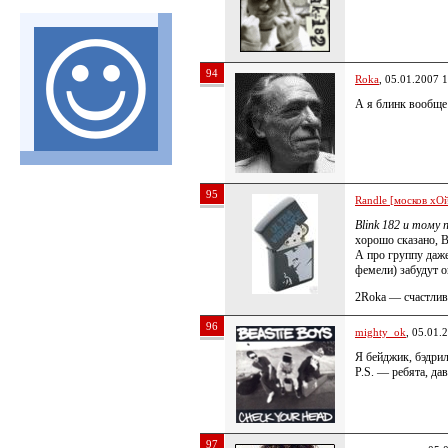
94
Roka
, 05.01.2007 
А я блинк вообще
95
Randle [москов хОй
Blink 182 и тому
хорошо сказано, B
А про группу даже
фемели) забудут ок
2Roka — счастлив
96
mighty_ok
, 05.01.
Я бейджик, бэдри
P.S. — ребята, да
97