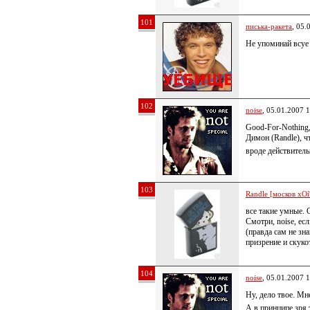
101
писька-ракета
, 05.
Не упоминай всуе
102
noise
, 05.01.2007 
Good-For-Nothing,
Димон (Randle), ч
вроде действител
103
Randle [москов хОй
все такие умные. 
Смотри, noise, ес
(правда сам не зн
призрение и скуко
104
noise
, 05.01.2007 
Ну, дело твое. Мн
А в принципе зря 