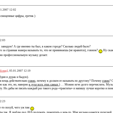
01.2007 12:02
 священные цифры, еретик )
12:03
 завидую! А где именно ты был, в каком городе? Сколько людей было?
то за странная манера называть то, что не принимаешь (не нравится), говном?
Ну скаж
ьно профессиональную музыку делает.
!стер]
, 05.01.2007 12:19
Один я дурак и быдло).
ли вещь действительно
говно
, почему я должен ее называть по другому? Почему
говно
? 
аю как это, но, наверно
в духе всех этих самых
) … Можно исче долго перечислять. Музык
ту. Но дабы не писать каждый раз такого рода «трактаты» я напишу лучше коротко и п
12:23
е-то похуй, чего уж там
ты так. Я люблю под AVA подумать, помечтать о чем-то. Мне музыка кажется чудесной, и