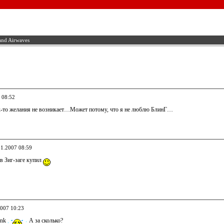
and Airwaves
 08:52
-то желания не возникает…Может потому, что я не люблю БлинГ…
01.2007 08:59
в Зиг-заге купил
2007 10:23
ink
А за сколько?