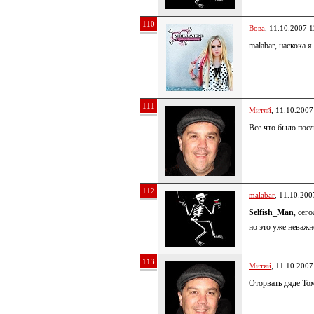
110
Вова
, 11.10.2007 1
malabar, наскока я
111
Митяй
, 11.10.2007
Все что было посл
112
malabar
, 11.10.200
Selfish_Man
, сег
но это уже неважн
113
Митяй
, 11.10.2007
Оторвать дяде То