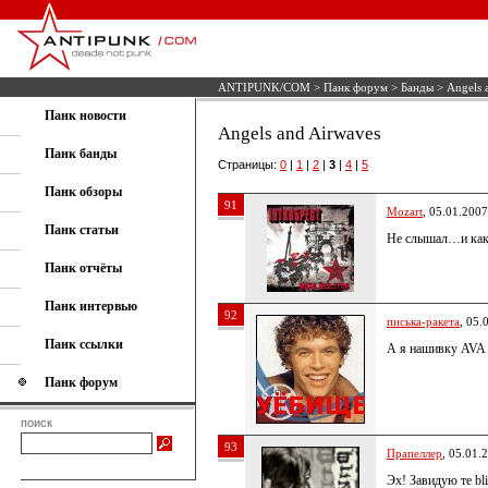
ANTIPUNK/COM
>
Панк форум
>
Банды
> Angels 
Панк новости
Angels and Airwaves
Панк банды
Страницы:
0
|
1
|
2
|
3
|
4
|
5
Панк обзоры
91
Mozart
, 05.01.2007
Панк статьи
Не слышал…и как
Панк отчёты
Панк интервью
92
писька-ракета
, 05.
Панк ссылки
А я нашивку AVA 
Панк форум
поиск
93
Прапеллер
, 05.01.
Эх! Завидую те bl