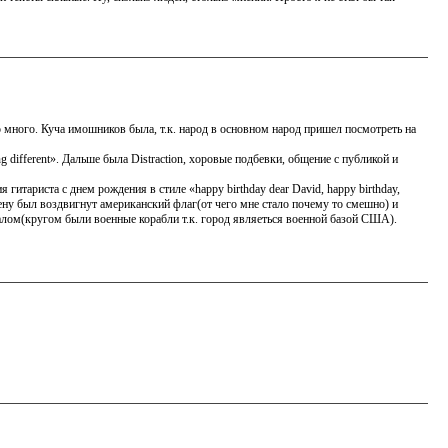
 много. Куча имошников была, т.к. народ в основном народ пришел посмотреть на
ng different». Дальше была Distraction, хоровые подбевки, общение с публикой и
гитариста с днем рождения в стиле «happy birthday dear David, happy birthday,
сцену был воздвигнут американский флаг(от чего мне стало почему то смешно) и
алом(кругом были военные корабли т.к. город являеться военной базой США).