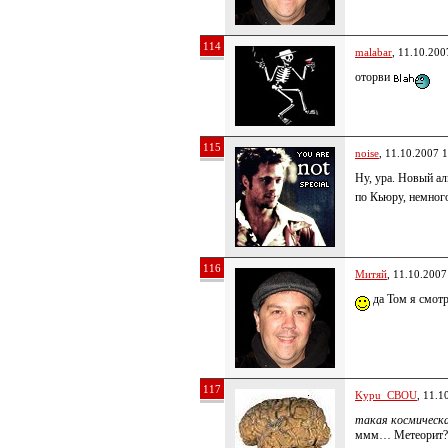
114
malabar
, 11.10.200
оторви
115
noise
, 11.10.2007 
Ну, ура. Новый ал
по Кьюру, немного
116
Митяй
, 11.10.2007
да Том я смот
117
Kypu_CBOU
, 11.1
такая космическа
ммм… Метеорит?