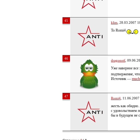
45
klim
, 28.03.2007 1
To Romi4
46
dragonotf
, 09.06.2
Уже наверное все 
подтвержение, что
Источник —
much
47
Romi4
, 11.06.2007
жесть как обидно
с удовольствием 
бы в будущем не 