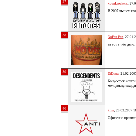
37
xpunkrockerx
, 27.
В 2007 вышел япон
38
NuFan Fan
, 27.01.
аа вот в чём дел
39
DiDima
, 21.02.200
Бонус-трек кстати
мелодикпункхард
40
klim
, 26.03.2007 1
Офигенно нравитс