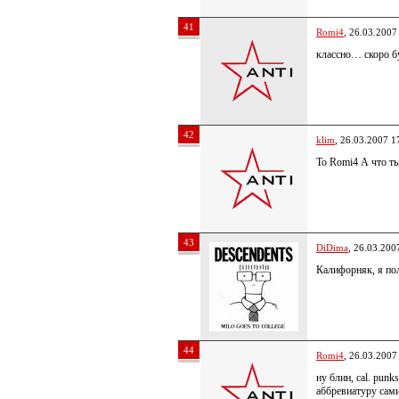
41
Romi4
, 26.03.2007
классно… скоро бу
42
klim
, 26.03.2007 1
To Romi4 А что т
43
DiDima
, 26.03.200
Калифорняк, я п
44
Romi4
, 26.03.2007
ну блин, cal. punk
аббревиатуру сам