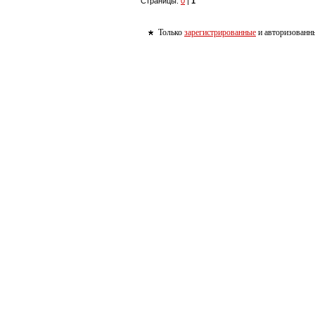
Страницы:
0
|
1
Только
зарегистрированные
и авторизованны