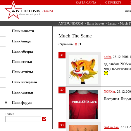
КАРТА САЙТА
О ПРОЕКТЕ
им
ANTIPUNK/COM
>
Панк форум
>
Банды
> Much T
Панк новости
Much The Same
Панк банды
Страницы:
0
|
1
Панк обзоры
31
nofm
, 23.12.2006 
Панк статьи
да, альбом 2006-х
могу посоветовать
Панк отчёты
Панк интервью
32
NOFXer
, 23.12.20
Панк ссылки
Послушал. Пиздат
Панк форум
поиск
33
NuFan Fan
, 27.01.