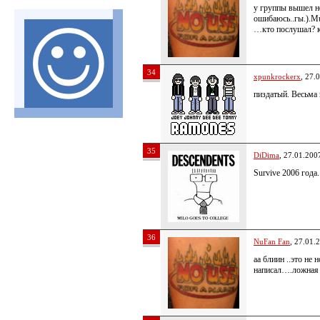
у группы вышел н
ошибаюсь..гы.).M
…кто послушал? к
34
xpunkrockerx
, 27.
пиздатый. Весьма 
35
DiDima
, 27.01.200
Survive 2006 года
36
NuFan Fan
, 27.01.
аа блиин ..это не 
написал….ложная 