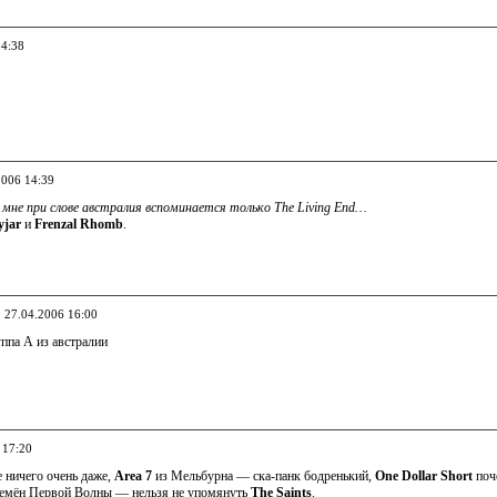
14:38
2006 14:39
у мне при слове австралия вспоминается только The Living End…
yjar
и
Frenzal Rhomb
.
, 27.04.2006 16:00
ппа А из австралии
 17:20
 ничего очень даже,
Area 7
из Мельбурна — ска-панк бодренький,
One Dollar Short
поч
ремён Первой Волны — нельзя не упомянуть
The Saints
.