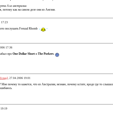
уппа А из австралии
я, потому как на самом деле они из Англии.
6 17:23
хото послушать Frenzal Rhomb
2006 17:36
 Забыл про
One Dollar Short
и
The Porkers
.
!стер]
, 27.04.2006 19:01
? Мне почему то кажется, что из Австралии, незнаю, почему кстате, вроде где то слышал
ошибаюсь.
 19:19