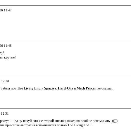
06 11:47
06 11:48
дь!
can крутые!
6 12:28
, забыл про
The Living End
и
Spazzys
.
Hard-Ons
и
Mach Pelican
не слушал.
 12:31
Spazzys — да ну нахуй..это же второй эшелон, нахер их вообще вспоминать -)))))
 мне при слове австралия вспоминается только The Living End…