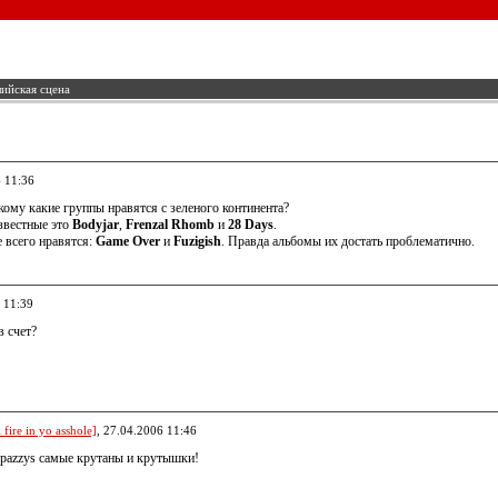
ийская сцена
6 11:36
 кому какие группы нравятся с зеленого континента?
звестные это
Bodyjar
,
Frenzal Rhomb
и
28 Days
.
 всего нравятся:
Game Over
и
Fuzigish
. Правда альбомы их достать проблематично.
 11:39
в счет?
fire in yo asshole]
, 27.04.2006 11:46
Spazzys самые крутаны и крутышки!