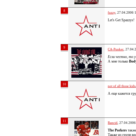
8
fuzzy
, 27.04.2006 
Let's Get Spazzys!
9
CA-Punker
, 27.04.
Если честно, то 
А мне только
Bod
10
not of all those kids
А еще кажется гру
11
Rancid
, 27.04.2006
The Porkers
также
Также из групп в