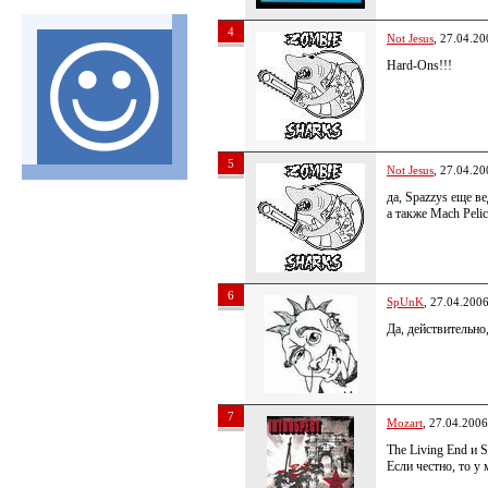
4
Not Jesus
, 27.04.20
Hard-Ons!!!
5
Not Jesus
, 27.04.20
да, Spazzys еще ве
а также Mach Peli
6
SpUnK
, 27.04.200
Да, действительно
7
Mozart
, 27.04.2006
The Living End и 
Если честно, то у