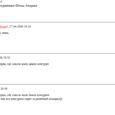
а?
Соединённые Штаты Америки
!стер]
, 27.04.2006 19:24
 знать.
06 19:32
трии, где совсем мало диких кенгурят
 20:56
трии, где совсем мало диких кенгурят
там все кенгурята сидят за решёткой зоопарка))