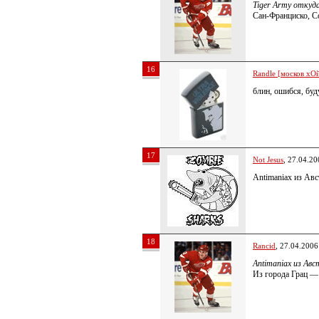
Tiger Army откуд
Сан-Франциско, 
16
Randle [москов хОй
блин, ошибся, буду
17
Not Jesus
, 27.04.20
Antimaniax из Авс
18
Rancid
, 27.04.2006
Antimaniax из Авс
Из города Грац — 