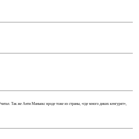
/читал. Так же Анти Маньякс вроде тоже из страны, «где много диких кенгурят»,