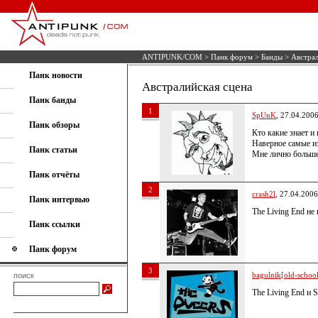
ANTIPUNK/COM
>
Панк форум
>
Банды
> Австрал
Панк новости
Австралийская сцена
Панк банды
1
SpUnK
, 27.04.200
Панк обзоры
Кто какие знает и
Наверное самые и
Панк статьи
Мне лично больше
Панк отчёты
2
crash2l
, 27.04.2006
Панк интервью
The Living End не 
Панк ссылки
Панк форум
3
bagulnik[old-school 
поиск
The Living End и 