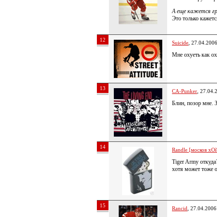
А еще кажется гр
Это только кажетс
12
Suicide
, 27.04.200
Мне охуеть как о
13
CA-Punker
, 27.04.
Блин, позор мне.
14
Randle [москов хОй
Tiger Army откуда
хотя может тоже 
15
Rancid
, 27.04.2006