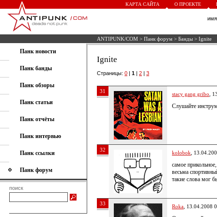
КАРТА САЙТА
О ПРОЕКТЕ
им
ANTIPUNK/COM
>
Панк форум
>
Банды
> Ignite
Панк новости
Ignite
Панк банды
Страницы:
0
|
1
|
2
|
3
Панк обзоры
31
stacy gang gribo
, 1
Панк статьи
Слушайте инструм
Панк отчёты
Панк интервью
32
Панк ссылки
kolobok
, 13.04.20
самое прикольное,
Панк форум
весьма спортивны
такие слова мог б
поиск
33
Roka
, 13.04.2008 