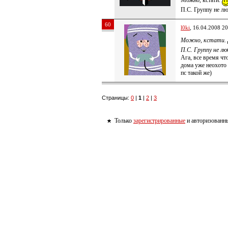
Можно, кстати.
П.С. Группу не л
60
l0ki
, 16.04.2008 20
Можно, кстати.
П.С. Группу не лю
Ага, все время чт
дома уже неохото 
пс такой же)
Страницы:
0
|
1
|
2
|
3
Только
зарегистрированные
и авторизованны