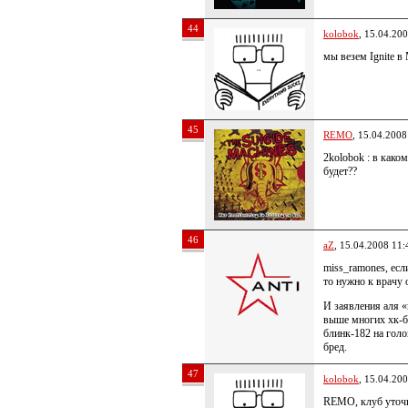
44
kolobok
, 15.04.20
мы везем Ignite в 
45
REMO
, 15.04.2008
2kolobok : в каком
будет??
46
aZ
, 15.04.2008 11:
miss_ramones, есл
то нужно к врачу 
И заявления аля «
выше многих хк-б
блинк-182 на голо
бред.
47
kolobok
, 15.04.20
REMO, клуб уточн