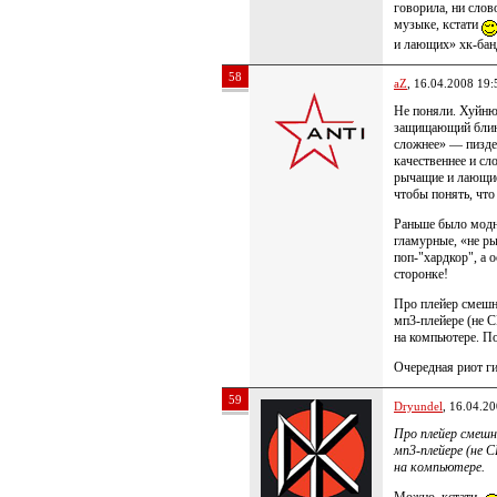
говорила, ни слов
музыке, кстати
и лающих» хк-бан
58
aZ
, 16.04.2008 19:
Не поняли. Хуйню
защищающий блинк
сложнее» — пизде
качественнее и сл
рычащие и лающие
чтобы понять, что 
Раньше было модно
гламурные, «не ры
поп-"хардкор", а 
сторонке!
Про плейер смешн
мп3-плейере (не 
на компьютере. По
Очередная риот ги
59
Dryundel
, 16.04.2
Про плейер смешн
мп3-плейере (не 
на компьютере.