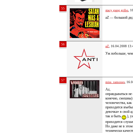
55
stacy gang gribo
, 1
aZ — большой дяд
56
aZ
, 16.04.2008 13:
Уж побольше, чем 
57
miss_ramones
, 16.
Az,
оправдываться не 
конечно, смешны)
человечества, как
приходится въебыв
девочка» в свой 
так и быть
), у
приходится слушат
Но даже не в этом
технически качест