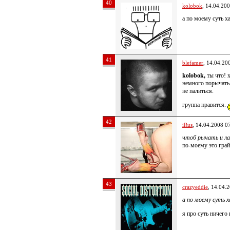
40
kolobok
, 14.04.20
а по моему суть х
41
blefamer
, 14.04.20
kolobok,
ты что! 
немного порычать
не палиться.
группа нравится.
42
iRus
, 14.04.2008 0
чтоб рычать и л
по-моему это грай
43
crazyeddie
, 14.04.
а по моему суть 
я про суть ничего