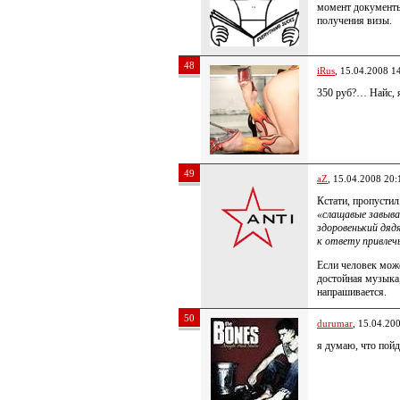
момент документы
получения визы.
48
iRus
, 15.04.2008 1
350 руб?… Найс, я
49
aZ
, 15.04.2008 20:
Кстати, пропустил
«слащавые завыва
здоровенький дяд
к ответу привлеч
Если человек може
достойная музыка,
напрашивается.
50
durumar
, 15.04.20
я думаю, что пой