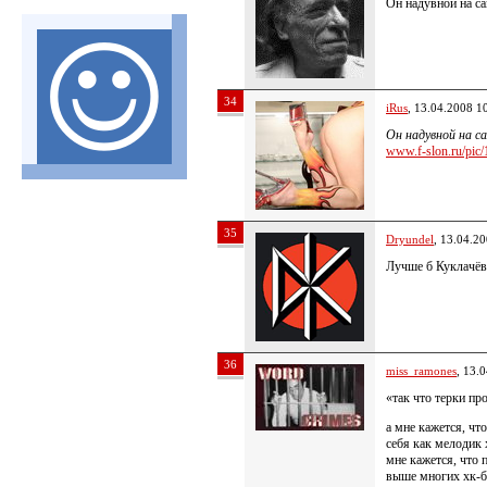
Он надувной на са
34
iRus
, 13.04.2008 1
Он надувной на са
www.f-slon.ru/pic/1
35
Dryundel
, 13.04.2
Лучше б Куклачёв
36
miss_ramones
, 13.
«так что терки пр
а мне кажется, чт
себя как мелодик 
мне кажется, что 
выше многих хк-б