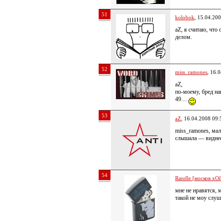
51
kolobok
, 15.04.20
aZ, я считаю, что
делом.
52
miss_ramones
, 16.
aZ,
по-моему, бред на
49…
53
aZ
, 16.04.2008 09:
miss_ramones, мал
слышала — виднее,
54
Randle [москов хОй
мне не нравятся, 
такой не моу слуш