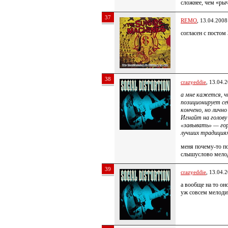
сложнее, чем «рыч
37
REMO
, 13.04.2008
согласен с постом
38
crazyeddie
, 13.04.
а мне кажется, ч
позиционирует се
кончено, но личн
Игнайт на голову
«завывать» — гор
лучших традициях 
меня почему-то по
слышуслово мело
39
crazyeddie
, 13.04.
а вообще на то оно
уж совсем мелоди