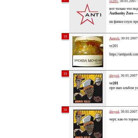
vr201
, 30.01.2007 
вот только что по
Authority Zero —
на фанки соулс вро
18
Aztech
, 30.01.2007
vr201
https://antipunk.
19
divyrd
, 30.01.2007
vr201
про нью альбом уж
20
divyrd
, 30.01.2007
черт, как-то торм