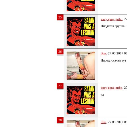
25
stacy gang gribo
, 2
Пиздатая группа.
26
iRus
, 27.03.2007 0
Народ, скачал ту
27
stacy gang gribo
, 2
да
28
iRus
, 27.03.2007 0