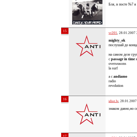
Бля, в посте №7 я
15
vr201
, 28.01.2007 
mighty_ok
послушай до конц
на самом деле гру
с
passage in time
я
overseasons
la surf
а с
andiamo
radio
revolution
16
idiot.lv
, 28.01.2007
знаком давно,но с
17