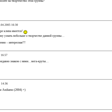
осите на творччество этой группы?
4.04.2005 16:30
ыре клипа имеется!
ому узнать побольше о творчестве данной группы…
енно – интересная!!!
 16:57
 недавно знаком с ними…мега-круты…
6 14:36
м Andiamo (2004) +)