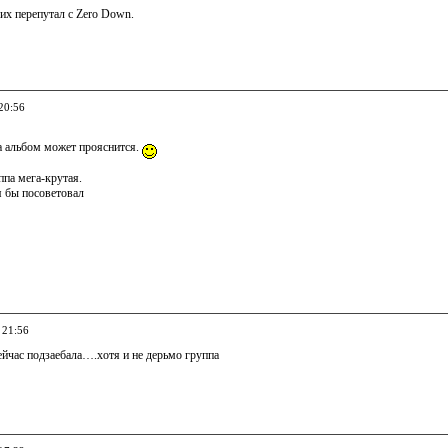
 их перепутал с Zero Down.
20:56
а альбом может прояснится.
ппа мега-крутая.
 бы посоветовал
 21:56
ейчас подзаебала….хотя и не дерьмо группа