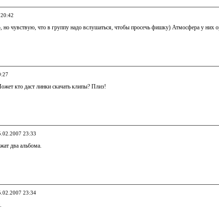
 20:42
 но чувствую, что в группу надо вслушаться, чтобы просечь фишку) Атмосфера у них ор
0:27
жет кто даст линки скачать клипы? Плиз!
5.02.2007 23:33
лежат два альбома.
5.02.2007 23:34
.