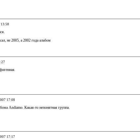
 13:58
ся.
сал, не 2005, а 2002 года альбом
1:27
фигенная.
2007 17:08
бома Andiamo. Какая-то непонятная группа.
2007 17:17