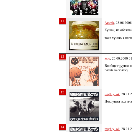
11
Aztech
, 23.06.2006
Кушай, не обляпай
тока хуйню я напи
12
xsio
, 25.06.2006 0
Вообще грууппа о
пасиб за ссылку.
13
mighty_ok
, 28.01.
Послушал пол-аль
14
mighty_ok
, 28.01.