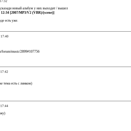
17:32
дсказади новый альбум у них выходит / вышел
 12:34 [2007/MP3/V2 (VBR)/(scene)]
де есть уже.
 17:40
com/forum/music/2899#107756
 17:42
е тема есть с линком)
 17:44
ожу)