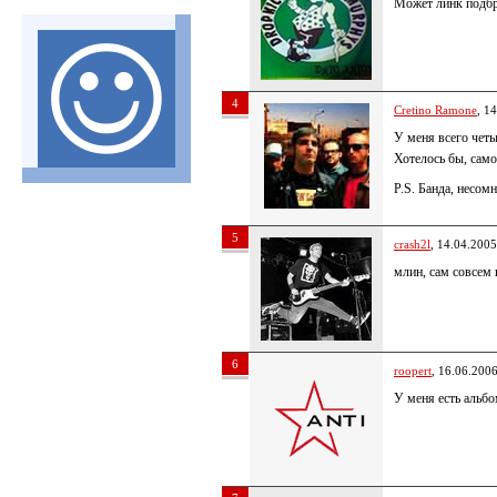
Может линк подбр
4
Cretino Ramone
, 1
У меня всего чет
Хотелось бы, сам
P.S. Банда, несомн
5
crash2l
, 14.04.2005
млин, сам совсем
6
roopert
, 16.06.200
У меня есть альбо