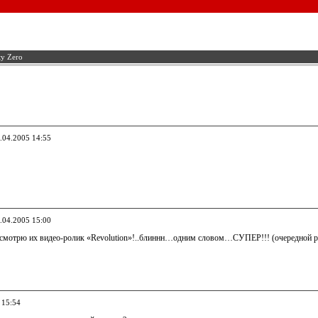
ty Zero
4.04.2005 14:55
4.04.2005 15:00
смотрю их видео-ролик «Revolution»!..блиннн…одним словом…СУПЕР!!! (очередной ра
 15:54