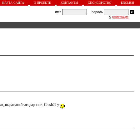
КАРТА САЙТА
О ПРОЕКТЕ
КОНТАКТЫ
СПОНСОРСТВО
ENGLISH
имя
пароль
регистрация
з, выражаю благодарность Crash2l' y