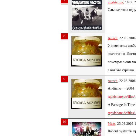
7
mighty_ok
, 16.06.
Слышал тока одну 
8
Aztech
, 22.06.2006
У меня есть альб
аналогично. Дост
почему-то они мн
а вот это странно.
9
Aztech
, 22.06.2006
Andiamo — 2004
rapidshare.de/files/.
A Passage In Time
rapidshare.de/files/.
10
Miles
, 23.06.2006 
Rancid oyster ты п