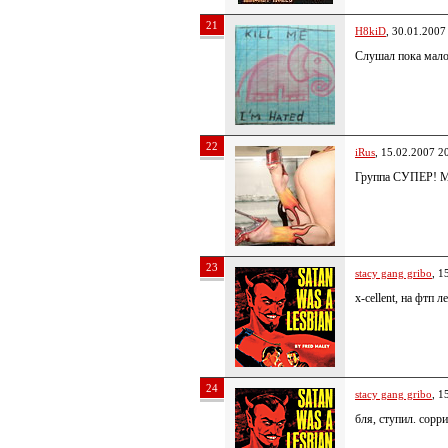
21
H8kiD
, 30.01.2007
Слушал пока мало,
22
iRus
, 15.02.2007 2
Группа СУПЕР! Мо
23
stacy gang gribo
, 1
x-cellent, на фтп 
24
stacy gang gribo
, 1
бля, ступил. сорри