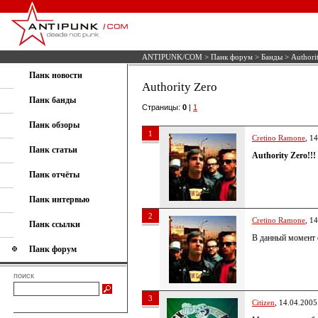
ANTIPUNK/COM
>
Панк форум
>
Банды
> Authori
Панк новости
Authority Zero
Панк банды
Страницы:
0
|
1
Панк обзоры
1
Cretino Ramone
, 1
Панк статьи
Authority Zero!!!
Панк отчёты
Панк интервью
2
Cretino Ramone
, 1
Панк ссылки
В данный момент 
Панк форум
поиск
3
Citizen
, 14.04.2005