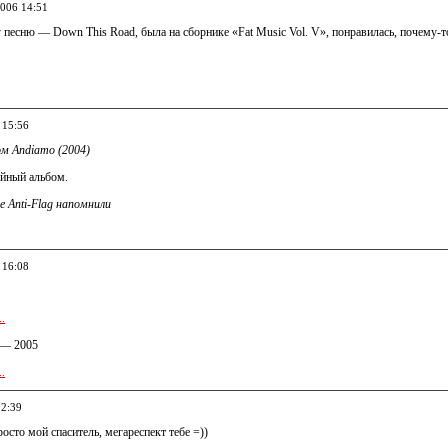
2006 14:51
песню — Down This Road, была на сборнике «Fat Music Vol. V», понравилась, почему-т
 15:56
ом Andiamo (2004)
ойный альбом.
е Anti-Flag напомнили
 16:08
..
 — 2005
..
12:39
росто мой спаситель, мегареспект тебе =))