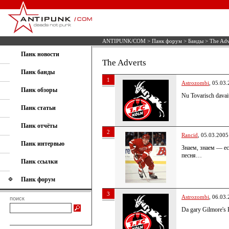
ANTIPUNK/COM
>
Панк форум
>
Банды
> The Adv
Панк новости
The Adverts
Панк банды
1
Astrozombi
, 05.03
Панк обзоры
Nu Tovarisch davait
Панк статьи
Панк отчёты
2
Rancid
, 05.03.2005
Панк интервью
Знаем, знаем — ес
песня…
Панк ссылки
Панк форум
3
Astrozombi
, 06.03
поиск
Da gary Gilmore's E