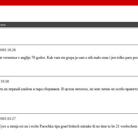
erts
.2005 18:28
e vernemsa v angliju 70 godov. Kak vam eta grupa ja sam o nih malo snau i jest tolko paru pesen
 19:58
ть их первый альбом и пара сборников. В целом неплохо, но мне лично не особо нравятся
.2005 03:27
yes u menja est nu i esche Parochku tipa graet britisch mistake ili no time to be 21 voobschem