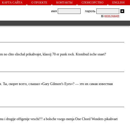
КАРТА САЙТА
О ПРОЕКТЕ
КОНТАКТЫ
СПОНСОРСТВО
ENGLISH
имя
пароль
регистрация
 no chto slischal prikalivajet, klassij 70 er punk rock. Ktonibud ische snaet?
. Ты, скорее всего, слышал «Gary Gilmore's Eyes»? — это их самая известная
 nu i drugije offigenije veschi!!! a bolsche vsego menja One Chord Wonders pikalivaet