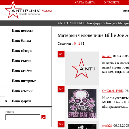
КАРТА САЙТА
О ПРОЕКТЕ
им
ANTIPUNK/COM
>
Панк форум
>
Банды
> Матёрый
Панк новости
Матёрый человечище Billie Joe A
Панк банды
Страницы:
0
|
1
|
2
Панк обзоры
61
mutant
, 06.03.2005
Панк статьи
не верю я в массо
нашей стране точн
Панк отчёты
как там. тогда мо
Панк интервью
62
Панк ссылки
Or!GinaL FakE
, 06
И чё вы уперлись 
Панк форум
МОДНО быть ПРО
нём вращаетесь… 
поиск
63
crash2l
, 06.03.2005