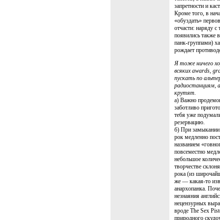
запретности и кас
Кроме того, в на
«обуздать» перво
отчасти: наряду с
появились также 
панк-группами) х
рождает противод
Я тоже ничего хо
всяких awards, gr
пускать по альт
радиостанциям, а
крутят.
а) Важно продемон
заботливо пригото
тебя уже подумали»
резервацию.
б) При замыкании 
рок медленно пос
названием «говноп
повсеместно медл
небольшое количес
творчестве склон
рока (из широчайш
же — какая-то из
анархопанка. Поче
незнаяния английс
нецензурных выра
вроде The Sex Pist
природного скудо