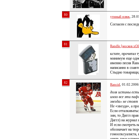
80
утиный пляж
, 28.0
Согласен с после
81
Randle [москов хОй
кстате, прочитал 
минимум еще одног
именно песня Ranc
написанно в соав
Стыдно товарищи
82
Rancid
, 01.02.2006
доля истины есть
имхо все эти паф
звезда» не стоят
Не «звезда», а про
Если отталкиватьс
зин, то Диггл пра
Диггл) на журнал 
И если смотреть н
обозначает на тю
гомосексуалиста, 
опять-таки устами