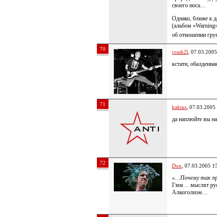
своего носа…
Однако, ближе к д
(альбом «Warning
об отношении гр
70
crash2l
, 07.03.2005
кстати, обалденна
71
kaktus
, 07.03.2005
да наплюйте вы н
72
Don
, 07.03.2005 1
«…Почему так п
Гмм… мыслят рус
Алкоголизм…