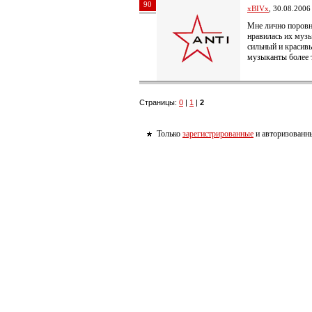
90
xBIVx
, 30.08.2006
Мне лично поровн
нравилась их музы
сильный и красивы
музыканты более 
Страницы:
0
|
1
|
2
Только
зарегистрированные
и авторизованны