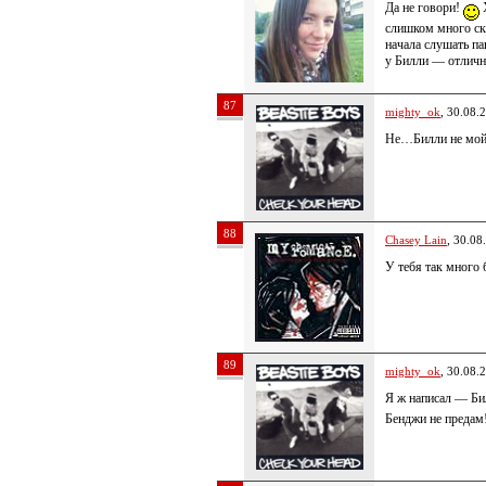
Да не говори!
Х
слишком много ск
начала слушать па
у Билли — отлич
87
mighty_ok
, 30.08.
Не…Билли не мой
88
Chasey Lain
, 30.08
У тебя так много 
89
mighty_ok
, 30.08.
Я ж написал — Би
Бенджи не предам!