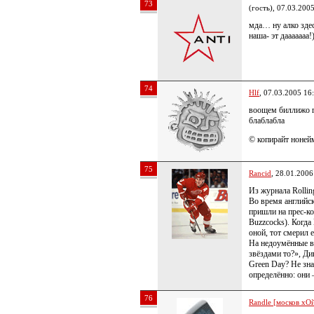
73
(гость), 07.03.200
мда… ну алко здес
наша- эт дааааааа!
74
Hlf
, 07.03.2005 16
воощем биллижо ге
блаблабла
© копирайт нонейм
75
Rancid
, 28.01.2006
Из журнала Rollin
Во время английс
пришли на прес-к
Buzzcocks). Когда
оной, тот смерил
На недоумённые в
звёздами то?», Ди
Green Day? Не зн
определённо: они
76
Randle [москов хОй