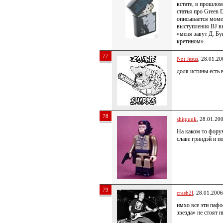
кстате, в прошлом
статья про Green 
описывается момен
выступления BJ в
«меня завут Д. Б
кретином».
77
Not Jesus
, 28.01.20
доля истины есть 
78
shitpunk
, 28.01.20
На каком то фору
славе гриндэй и п
79
crash2l
, 28.01.2006
имхо все эти пафо
звезда» не стоят 