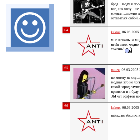
бред…моду я прос
все, как хочу…не
мнения…можно пр
оставаться собой,
64
kaktus
, 06.03.2005
мне начхать на 
нет!я-панк-модно 
хочешь!
65
mikez
, 06.03.2005 
по моему не слуш
модная это не лог
какой народ слуша
нравится и я буду
ЗЫ чёт оффтоп п
66
kaktus
, 06.03.2005
mikez,ты абсолют