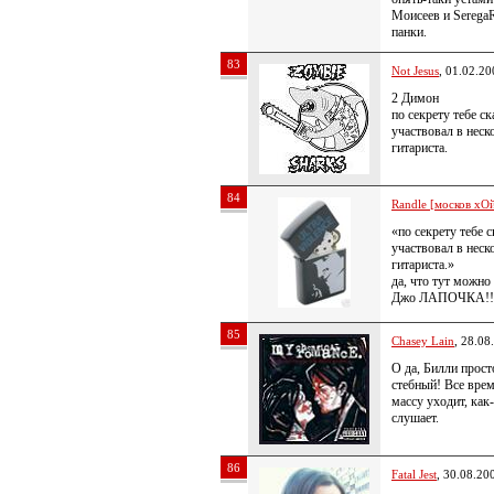
Моисеев и SeregaR
панки.
83
Not Jesus
, 01.02.20
2 Димон
по секрету тебе ск
участвовал в неск
гитариста.
84
Randle [москов хОй
«по секрету тебе с
участвовал в неск
гитариста.»
да, что тут можно
Джо ЛАПОЧКА!!
85
Chasey Lain
, 28.08
О да, Билли прост
стебный! Все врем
массу уходит, как
слушает.
86
Fatal Jest
, 30.08.20