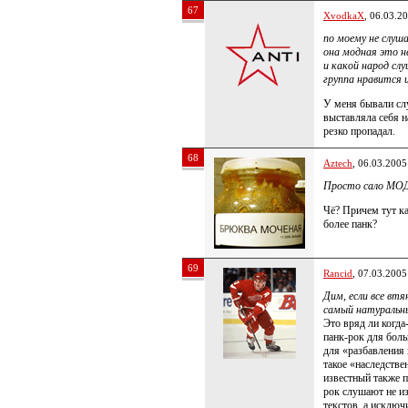
67
XvodkaX
, 06.03.2
по моему не слуш
она модная это н
и какой народ сл
группа нравится и
У меня бывали случ
выставляла себя н
резко пропадал.
68
Aztech
, 06.03.2005
Просто сало М
Чё? Причем тут ка
более панк?
69
Rancid
, 07.03.2005
Дим, если все вт
самый натуральн
Это вряд ли когд
панк-рок для боль
для «разбавления 
такое «наследстве
известный также 
рок слушают не из
текстов, а исключ