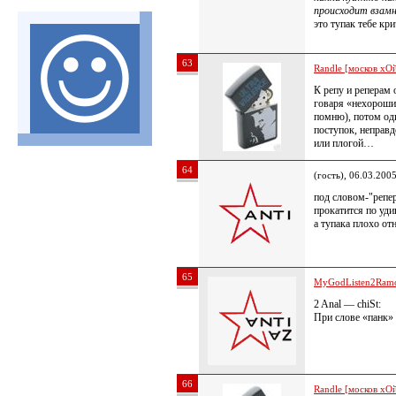
происходит взамн
это тупак тебе кр
63
Randle [москов хОй
К репу и реперам 
говаря «нехорошим
помню), потом оди
поступок, неправд
или плогой…
64
(гость), 06.03.200
под словом-"репер
прокатится по уди
а тупака плохо от
65
MyGodListen2Ram
2 Anal — chiSt:
При слове «панк» 
66
Randle [москов хОй