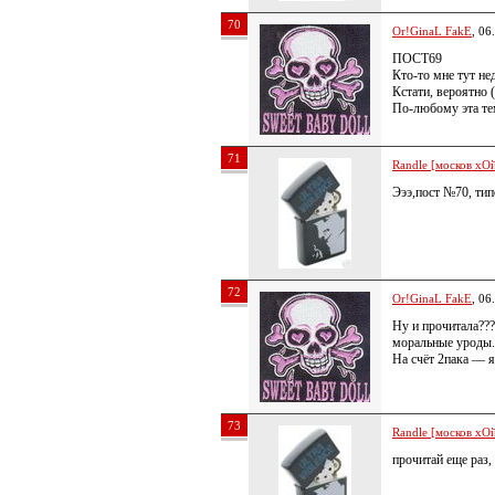
70
Or!GinaL FakE
, 06
ПОСТ69
Кто-то мне тут не
Кстати, вероятно 
По-любому эта тем
71
Randle [москов хОй
Эээ,пост №70, тип
72
Or!GinaL FakE
, 06
Ну и прочитала???
моральные уроды
На счёт 2пака — я
73
Randle [москов хОй
прочитай еще раз