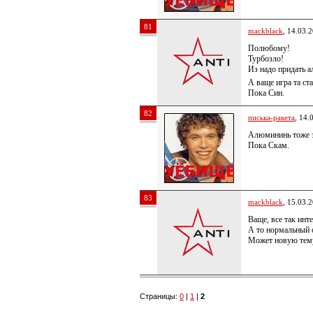
81
mackblack
, 14.03.
Полюбому!
Турбозло!
Из надо придать
А ваще игра та ст
Пока Син.
82
писька-ракета
, 14.
Алюмининь тоже з
Пока Скам.
83
mackblack
, 15.03.
Ваще, все так инт
А то нормальный о
Может новую тем
Страницы:
0
|
1
|
2