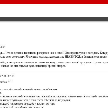
13:54
д… Что за деление на панков, рэперов и иже с ними? Это просто тупо и все здесь. Когда у
ь на всех остальных. Я слушаю музыку, которая мне НРАВИТСЯ, в большинстве своем 
ебе, в интернете в топике про тупака напишут: «панк рвет жопы! децл сосет! тупак олен
«какая же она ебнутая сука, ненавижу бритни спирс».
3.2005 17:15
ндон !!!!!!
о так ,без повода никагда никого не обсираю.
в.
есть вещи или люди которых ты ненавидишь чисто по толко известным тебе повода
бя насчет тупака,он что с того света тебе чем то не угодил?
 похуй на реперов но когда я слышу от них:
нк тот хуй сосет!панкрок дермо тд.