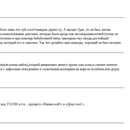
кто панк тот хуй сосет!панкрок дермо тд. А насщет 2рас, то он был, мяхко
 за износилование девушки, которая была вроде как несовершинолетней (точно не
приятелями и при помощи бейзбольной биты, навещали ему пизды,достойный
на, который его и замочил. Так что делайти сами выводы, хороший он был человек
и(или кепки набок),кторый нипризнает ничего кроме хип-хопа,и считает понтом
ми;и с пафосным поведением и словечками,косящими на жаргон екзибита или децла.
газа, ГО,ОН и т.п. , орущего «Панки-хой!» и «Децл-лох!»….