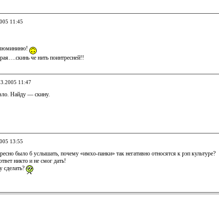
2005 11:45
 алюмининю!
арая….скинь че нить поинтресней!!
03.2005 11:47
ло. Найду — скину.
2005 13:55
ересно было б услышать, почему «имхо-панки» так негативно относятся к рэп культуре?
твет никто и не смог дать!
у сделать?