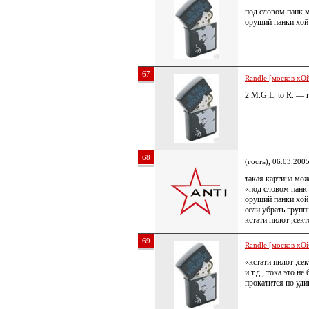
под словом панк м
орущий панки хой 
67
Randle [москов хОй
2 M.G.L. to R. — r
68
(гость), 06.03.200
такая картина мож
«под словом панк 
орущий панки хой 
если убрать групп
кстати пилот ,сек
69
Randle [москов хОй
«кстати пилот ,се
и т.д., тока это 
прокатится по уди