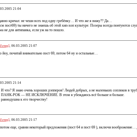
.03.2005 21:04
давно кричал: не чеши всех под одну гребёнку… И что же я вижу?? Да…
(см пост69) ты ничего не знаешь об этой хип-хоп культуре. Позеры всегда понтуются слуш
а не для антипанка, если уж на то пошло.
!стер]
, 06.03.2005 21:07
о йоу, почитай внимательно пост 69, потом 64 ну и остальные…
.03.2005 21:14
 И что? Я знаю очень хороших рэпперов! Людей добрых, а не маленьких сопляков в тру
. ПАНК-РОК — НЕ ИСКЛЮЧЕНИЕ. В этом я убеждаюсь всё больше и больше.
 равнодушна к его творчеству!
!стер]
, 06.03.2005 21:17
, потом еще, сравни некоторый предложения (пост 64 и пост 69 ), включи вооброжение