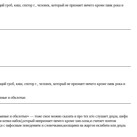
 гроб, киш, сектор г., человек, который не признает ничего кроме панк рока и
й гроб, киш, сектор г., человек, который не признает ничего кроме панк рока и
ьяные и обклотые.
пьяные и обклотые» — тоже смое можно сказать и про тех кто слушает децла, шефа
ли кепки набок),кторый нипризнает ничего кроме хип-хопа,и считает понтом
ми;и с пафосным поведением и словечками,косящими на жаргон екзибита или децла.