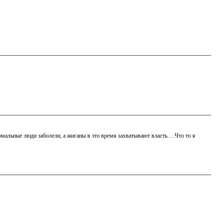
мальные люди заболели, а жиганы в это время захватывают власть….Что то я