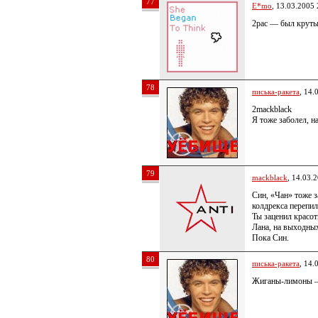
77
E*mo
, 13.03.2005 
2pac — был круты
78
писька-ракета
, 14.
2mackblack
Я тоже заболел, 
79
mackblack
, 14.03.
Син, «Чан» тоже 
колдрекса переп
Ты заценил красот
Лана, на выходны
Пока Син.
80
писька-ракета
, 14.
Жиганы-лимоны —