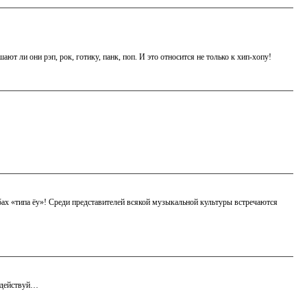
ают ли они рэп, рок, готику, панк, поп. И это относится не только к хип-хопу!
бах «типа ёу»! Среди представителей всякой музыкальной культуры встречаются
… действуй…