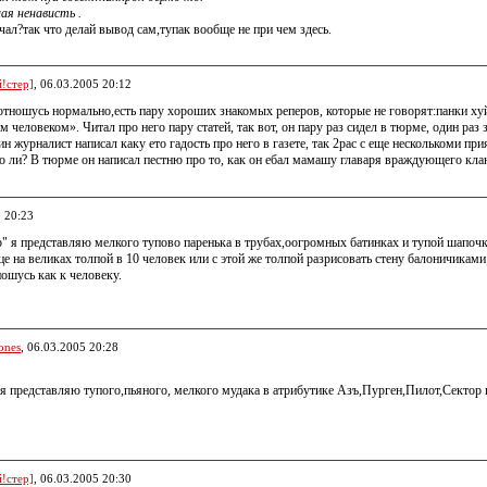
ая ненависть .
ичал?так что делай вывод сам,тупак вообще не при чем здесь.
!стер]
, 06.03.2005 20:12
отношусь нормально,есть пару хороших знакомых реперов, которые не говорят:панки хуй!
 человеком». Читал про него пару статей, так вот, он пару раз сидел в тюрме, один раз
н журналист написал каку ето гадость про него в газете, так 2рас с еще несколькоми 
о ли? В тюрме он написал пестню про то, как он ебал мамашу главаря враждующего кла
5 20:23
" я представляю мелкого тупово паренька в трубах,оогромных батинках и тупой шапочк
це на великах толпой в 10 человек или с этой же толпой разрисовать стену балоничика
ношусь как к человеку.
ones
, 06.03.2005 20:28
я представляю тупого,пьяного, мелкого мудака в атрибутике Азъ,Пурген,Пилот,Сектор 
!стер]
, 06.03.2005 20:30