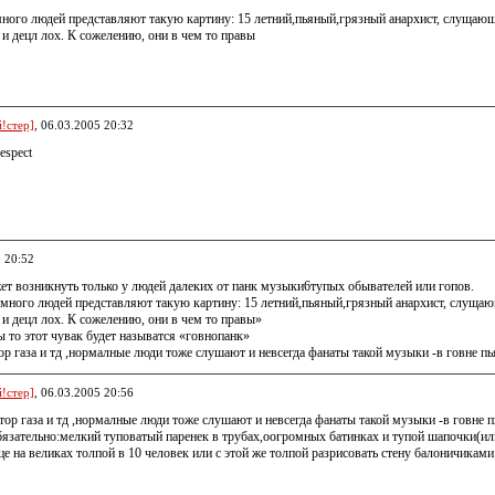
ного людей представляют такую картину: 15 летний,пьяный,грязный анархист, слущающий
и децл лох. К сожелению, они в чем то правы
!стер]
, 06.03.2005 20:32
espeсt
5 20:52
ет возникнуть только у людей далеких от панк музыки6тупых обывателей или гопов.
много людей представляют такую картину: 15 летний,пьяный,грязный анархист, слущающи
и децл лох. К сожелению, они в чем то правы»
ы то этот чувак будет называтся «говнопанк»
тор газа и тд ,нормалные люди тоже слушают и невсегда фанаты такой музыки -в говне п
!стер]
, 06.03.2005 20:56
ктор газа и тд ,нормалные люди тоже слушают и невсегда фанаты такой музыки -в говне 
не бязательно:мелкий туповатый паренек в трубах,оогромных батинках и тупой шапочки(и
це на великах толпой в 10 человек или с этой же толпой разрисовать стену балоничика