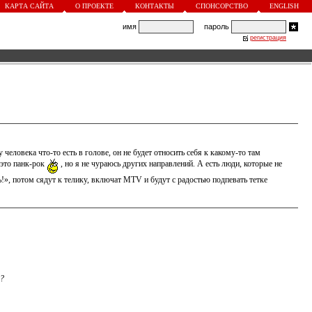
КАРТА САЙТА
О ПРОЕКТЕ
КОНТАКТЫ
СПОНСОРСТВО
ENGLISH
имя
пароль
регистрация
 человека что-то есть в голове, он не будет относить себя к какому-то там
это панк-рок
, но я не чураюсь других направлений. А есть люди, которые не
ь!», потом сядут к телику, включат МTV и будут с радостью подпевать тетке
м?