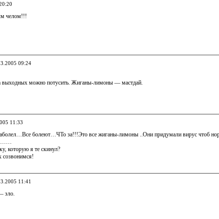
20:20
м челом!!!
03.2005 09:24
на выходных можно потусить. Жиганы-лимоны — мастдай.
2005 11:33
заболел…Все болеют…ЧТо за!!!Это все жиганы-лимоны ..Они придумали вирус чтоб нор
ил……
ку, которую я те скинул?
х созвонимся!
03.2005 11:41
 зло.