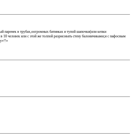
атый паренек в трубах,оогромных батинках и тупой шапочки(или кепки
 в 10 человек или с этой же толпой разрисовать стену балоничиками;и с пафосным
у»!!»