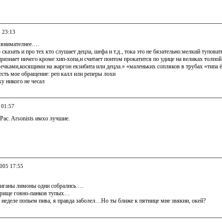
5 23:13
 внимателнее….
сказать и про тех кто слушает децла, шефа и т.д., тока это не бязательно:мелкий тупов
ризнает ничего кроме хип-хопа,и считает понтом прокатится по удице на великах толпой
ечками,косящими на жаргон екзибита или децла.» «маленьких сопляков в трубах «типа ё
 есть мое обращение: реп калл или реперы лохи
ку никого не чесал
 01:57
Pac. Arsonists имхо лучшие.
2005 17:55
жиганы лимоны одни собрались….
орище говно-панков тупых…
й неделе попьем пива, я правда заболел…Но ты ближе к пятнице мне звякни, окей?