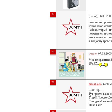
74
(гость), 06.03.200
димон сам прочти
«тоже смое можно 
набок),кторый нип
поведением и слов
вот к таким вот и
я под одну гребен
75
weezer
, 07.03.2005
Мне не нравится 2
2FuZZ:
76
mackblack
, 13.03.
Cин Сир…
Тут просто ваще 
Угар!! Просто сб
Син, давай на это
Пока Син!