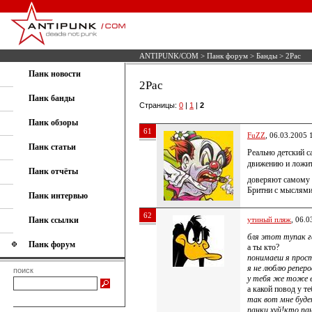
ANTIPUNK/COM
>
Панк форум
>
Банды
> 2Pac
Панк новости
2Pac
Панк банды
Страницы:
0
|
1
|
2
Панк обзоры
61
FuZZ
, 06.03.2005 
Панк статьи
Реально детский са
движению и ложит
Панк отчёты
доверяют самому с
Бритни с мыслями 
Панк интервью
62
Панк ссылки
утиный пляж
, 06.0
бля этот тупак га
Панк форум
а ты кто?
понимаеш я прост
я не люблю реперо
поиск
у тебя же тоже 
а какой повод у те
так вот мне будет
панки хуй!кто па