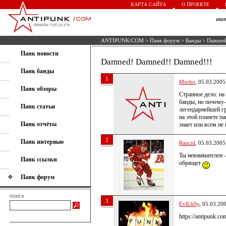
КАРТА САЙТА
О ПРОЕКТЕ
им
ANTIPUNK/COM
>
Панк форум
>
Банды
> Damned
Панк новости
Damned! Damned!! Damned!!!
Панк банды
1
Morbo
, 05.03.2005
Панк обзоры
Странное дело: на
банды, но почему-
Панк статьи
легендарнейшей гр
на этой планете п
Панк отчёты
знает или всем не
2
Панк интервью
Rancid
, 05.03.2005
Ты невнимателен 
Панк ссылки
обрящет
Панк форум
поиск
3
EvlLb0y
, 05.03.20
https://antipunk.c