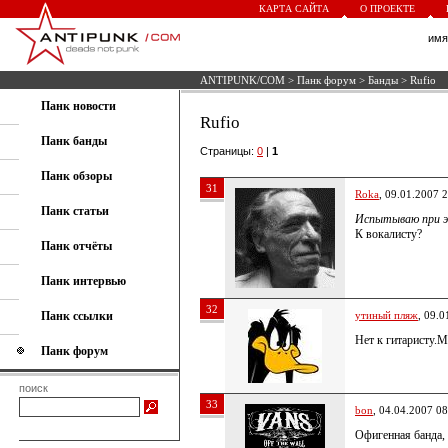
КАРТА САЙТА
О ПРОЕКТЕ
им
ANTIPUNK/COM
>
Панк форум
>
Банды
> Rufio
Панк новости
Rufio
Панк банды
Страницы:
0
|
1
Панк обзоры
31
Roka
, 09.01.2007 
Панк статьи
Испытываю при э
К вокалисту?
Панк отчёты
Панк интервью
32
Панк ссылки
утиный пляж
, 09.0
Нет к гитаристу.
Панк форум
поиск
33
bon
, 04.04.2007 08
Офигенная банда, 