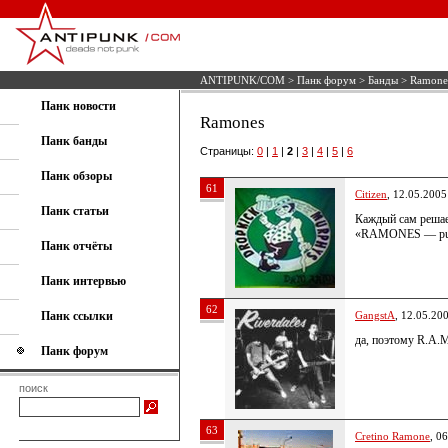
ANTIPUNK/COM
>
Панк форум
>
Банды
> Ramone
Панк новости
Ramones
Панк банды
Страницы:
0
|
1
|
2
|
3
|
4
|
5
|
6
Панк обзоры
61
Citizen
, 12.05.2005
Панк статьи
Каждый сам решае
«RAMONES — punk
Панк отчёты
Панк интервью
62
Панк ссылки
GangstA
, 12.05.20
да, поэтому R.A.
Панк форум
поиск
63
Cretino Ramone
, 0