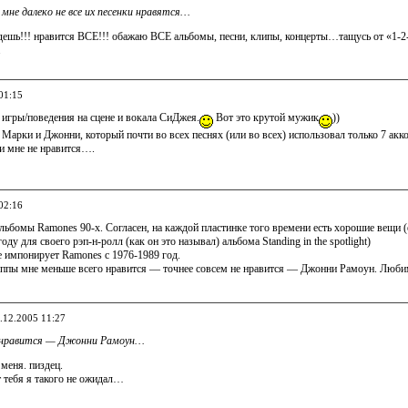
:
мне далеко не все их песенки нравятся…
дешь!!! нравится ВСЕ!!! обажаю ВСЕ альбомы, песни, клипы, концерты…тащусь от «1-2
.
01:15
 игры/поведения на сцене и вокала СиДжея.
Вот это крутой мужик
))
Марки и Джонни, который почти во всех песнях (или во всех) использовал только 7 акк
и мне не нравится….
02:16
льбомы Ramones 90-х. Согласен, на каждой пластинке того времени есть хорошие вещи (е
оду для своего рэп-н-ролл (как он это называл) альбома Standing in the spotlight)
 импонирует Ramones с 1976-1989 год.
уппы мне меньше всего нравится — точнее совсем не нравится — Джонни Рамоун. Лю
6.12.2005 11:27
е нравится — Джонни Рамоун…
 меня. пиздец.
от тебя я такого не ожидал…