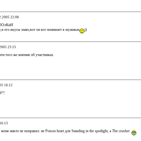
2.2005 22:08
бОлКиН
е,я его вкусы знаю,вот он все понимает в мужиках
))
.2005 23:15
ти того же мнения об участниках.
05 16:12
!!!
16:13
 меня никто не поправил: не Poison heart для Standing in the spotlight, а The crusher