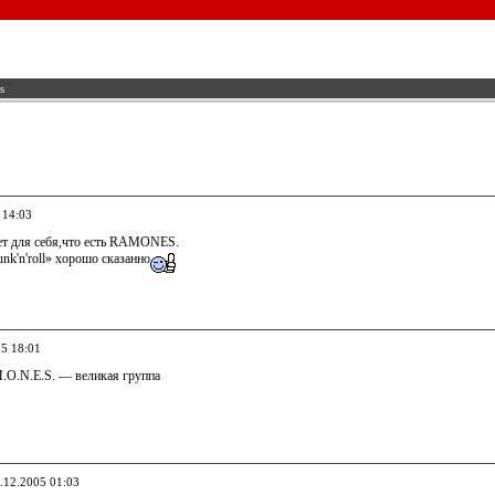
s
 14:03
т для себя,что есть RAMONES.
'n'roll» хорошо сказанно
05 18:01
M.O.N.E.S. — великая группа
6.12.2005 01:03