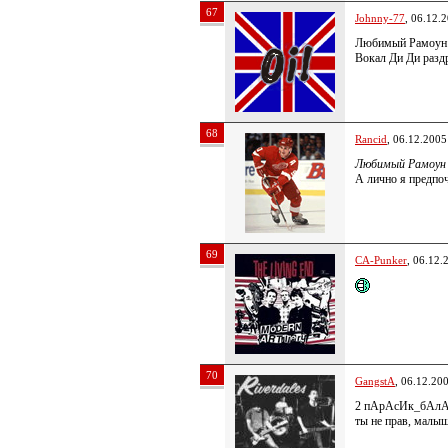
67
Johnny-77
, 06.12.
Любимый Рамоун 
Вокал Ди Ди раздр
68
Rancid
, 06.12.2005
Любимый Рамоун 
А лично я предп
69
CA-Punker
, 06.12.
70
GangstA
, 06.12.20
2 пАрАсИк_бАл
ты не прав, малыш