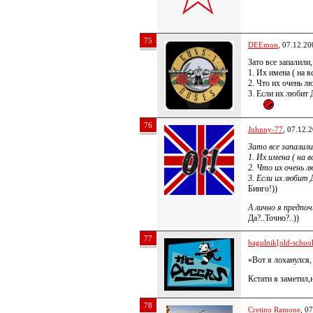
75
DEEmon
, 07.12.20
Зато все запалили
1. Их имена ( на 
2. Что их очень л
3. Если их любит 
76
Johnny-77
, 07.12.
Зато все запалил
1. Их имена ( на 
2. Что их очень 
3. Если их любит 
Бинго!))
А лично я предп
Да?..Точно?..))
77
bagulnik[old-school 
«Вот я лоханулся, 
Кстати я заметил,
78
Cretino Ramone
, 0