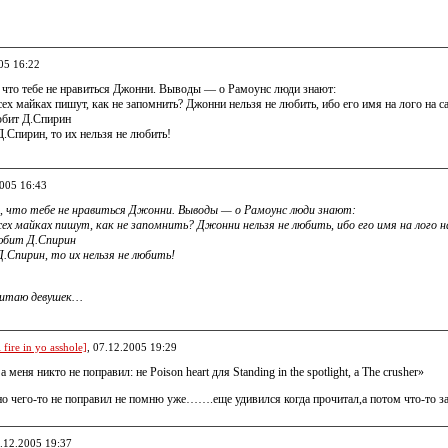
05 16:22
, что тебе не нравиться Джонни. Выводы — о Рамоунс люди знают:
всех майках пишут, как не запомнить? Джонни нельзя не любить, ибо его имя на лого на
юбит Д.Спирин
Д.Спирин, то их нельзя не любить!
2005 16:43
и, что тебе не нравиться Джонни. Выводы — о Рамоунс люди знают:
всех майках пишут, как не запомнить? Джонни нельзя не любить, ибо его имя на лого 
любит Д.Спирин
Д.Спирин, то их нельзя не любить!
очитаю девушек…
fire in yo asshole]
, 07.12.2005 19:29
а меня никто не поправил: не Poison heart для Standing in the spotlight, а The crusher»
но чего-то не поправил не помню уже…….еще удивился когда прочитал,а потом что-то за
7.12.2005 19:37