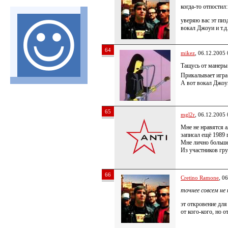
когда-то отпостил
уверяю вас эт пиз
вокал Джоуи и т.д
64
mikez
, 06.12.2005 
Тащусь от манеры
Прикалывает игра 
А вот вокал Джоу
65
mgl2r
, 06.12.2005 
Мне не нравятся а
записал ещё 1989 г
Мне лично больше
Из участников гр
66
Cretino Ramone
, 0
точнее совсем н
эт откровение для
от кого-кого, но 