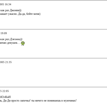
2005 16:34
как раз Джонни))
ажает ужасно..Да-да, бейте меня)
 19:09
как раз Джонни))
очитаю девушек…
2005 21:35
05 22:05
АбОлКиН
ь, Ди Ди просто лапочка! ты ничего не понимаешь в мужчинах!