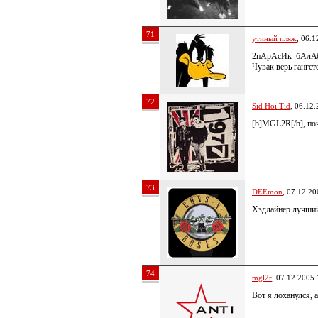
71
утиный пляж
, 06.1
2пАрАсИк_бАлА
Чувак верь гангст
72
Sid Hoi Tid
, 06.12
[b]MGL2R[/b], поч
73
DEEmon
, 07.12.20
Хздлайнер лучший
74
mgl2r
, 07.12.2005 
Вот я лоханулся, а