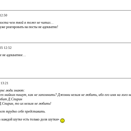
12:50
 поста чем твой я тоже не читал…
уже реагировать на посты не адекватно!
05 12:52
ее не адекватное…
 13:21
унс люди знают:
всех майках пишут, как не запомнить? Джонни нельзя не любить, ибо его имя на лого 
любит Д.Спирин
Д.Спирин, то их нельзя не любить!
ост трудно себе представить.
 каждой шутке есть только доля шутки»