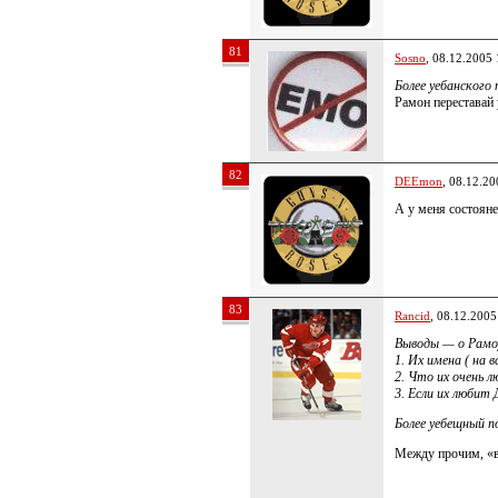
81
Sosno
, 08.12.2005 
Более уебанского
Рамон переставай 
82
DEEmon
, 08.12.20
А у меня состоян
83
Rancid
, 08.12.2005
Выводы — о Рамо
1. Их имена ( на 
2. Что их очень 
3. Если их любит 
Более уебещный п
Между прочим, «в