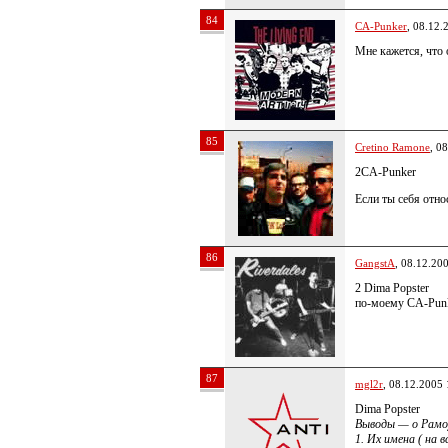
84
CA-Punker
, 08.12.
Мне кажется, что 
85
Cretino Ramone
, 0
2CA-Punker
Если ты себя отно
86
GangstA
, 08.12.20
2 Dima Popster
по-моему CA-Punk
87
mgl2r
, 08.12.2005 
Dima Popster
Выводы — о Рамо
1. Их имена ( на 