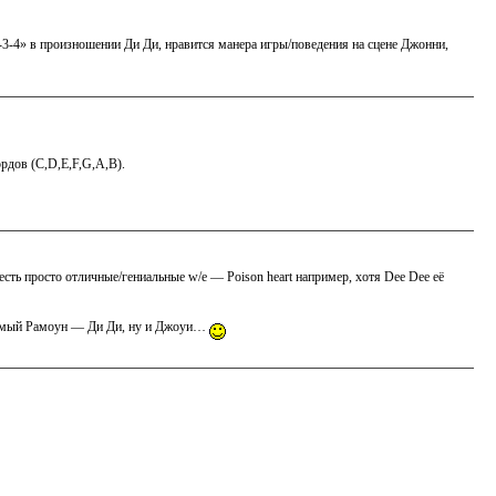
-3-4» в произношении Ди Ди, нравится манера игры/поведения на сцене Джонни,
ордов (C,D,E,F,G,A,B).
сть просто отличные/гениальные w/e — Poison heart например, хотя Dee Dee её
бимый Рамоун — Ди Ди, ну и Джоуи…