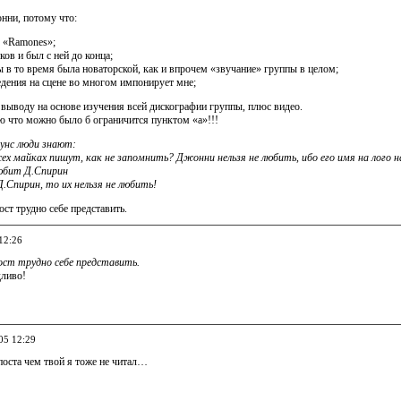
нни, потому что:
ы «Ramones»;
ков и был с ней до конца;
ы в то время была новаторской, как и впрочем «звучание» группы в целом;
едения на сцене во многом импонирует мне;
выводу на основе изучения всей дискографии группы, плюс видео.
ю что можно было б ограничится пунктом «а»!!!
унс люди знают:
всех майках пишут, как не запомнить? Джонни нельзя не любить, ибо его имя на лого 
любит Д.Спирин
Д.Спирин, то их нельзя не любить!
ст трудно себе представить.
12:26
ост трудно себе представить.
дливо!
05 12:29
поста чем твой я тоже не читал…