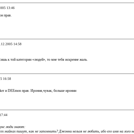
2005 13:46
он прав.
8.12.2005 14:58
сишь к той категории «людей», то мне тебя искренне жаль.
05 16:58
er и DEEmon прав. Ирония,чувак, больше иронии
17:44
унс люди знают:
всех майках пишут, как не запомнить? Джонни нельзя не любить, ибо его имя на лого 