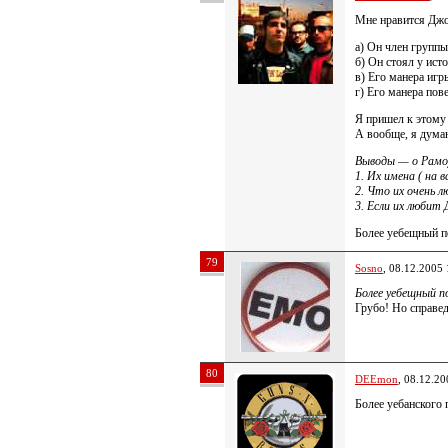
Мне нравится Джо
а) Он член групп
б) Он стоял у исто
в) Его манера игр
г) Его манера пов
Я пришел к этому 
А вообще, я дума
Выводы — о Рамо
1. Их имена ( на 
2. Что их очень 
3. Если их любит 
Более уебещный по
79
Sosno
, 08.12.2005 
Более уебещный п
Грубо! Но справе
80
DEEmon
, 08.12.20
Более уебанского 