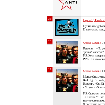
25
bagulnik[old-school 
Ну что еще добави
И на столько нар
26
Cretino Ramone
, 1
Ramones – «No go
треков!..советую!.
P.S. Хотя наверняк
P.P.S. 1,5 часа сли
27
Cretino Ramone
, 0
Мои любимые песни
Roll High School»,
Happen», «Out Of 
«No go» и «Sheena 
P.S. Скажите, поч
To Russia»???..это
противостоянием д
Я послушал все тр