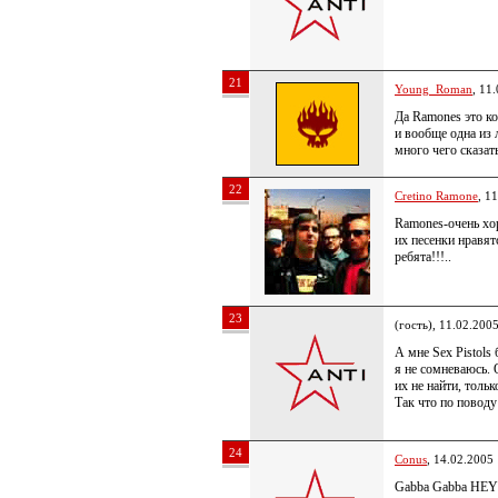
21
Young_Roman
, 11
Да Ramones это ко
и вообще одна и
много чего сказат
22
Cretino Ramone
, 1
Ramones-очень хор
их песенки нравят
ребята!!!..
23
(гость), 11.02.200
А мне Sex Pistols
я не сомневаюсь. 
их не найти, толь
Так что по поводу
24
Conus
, 14.02.2005
Gabba Gabba HEY