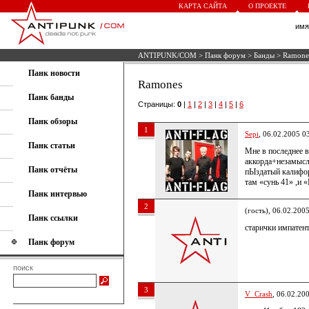
КАРТА САЙТА
О ПРОЕКТЕ
им
ANTIPUNK/COM
>
Панк форум
>
Банды
> Ramone
Панк новости
Ramones
Панк банды
Страницы:
0
|
1
|
2
|
3
|
4
|
5
|
6
Панк обзоры
1
Sepi
, 06.02.2005 0
Панк статьи
Мне в последнее в
аккорда+незамысл
Панк отчёты
пЫздатый калифор
там «сунь 41» ,и 
Панк интервью
2
(гость), 06.02.200
Панк ссылки
старички импатен
Панк форум
поиск
3
V_Crash
, 06.02.20