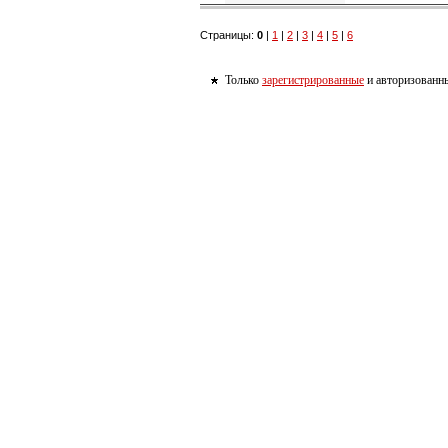
Страницы:
0
|
1
|
2
|
3
|
4
|
5
|
6
Только
зарегистрированные
и авторизованны