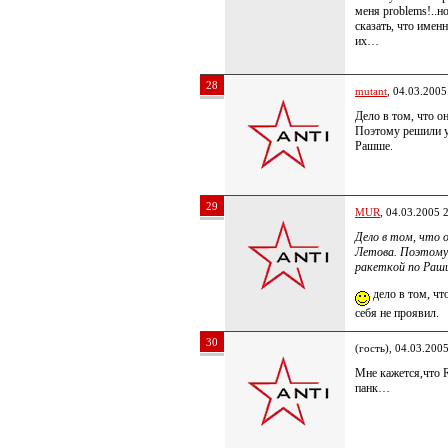
меня problems!..н
сказать, что имен
их…
28
mutant
, 04.03.2005
Дело в том, что о
Поэтому решили у
Рашше.
29
MUR
, 04.03.2005 
Дело в том, что 
Летова. Поэтому 
ракеткой по Раш
дело в том, чт
себя не проявил.
30
(гость), 04.03.200
Мне кажется,что 
панк…