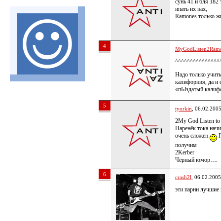
сунь 41 и бля 182
ипать их нах,
Ramones только 
4
MyGodListen2Ram
^^^^^^^^^^^^^^^
Надо только учиты
калифорния, да и с
«пЫздатый калиф
5
tyorkin
, 06.02.200
2My God Listen t
Паренёк тока начи
очень сложен
П
получим
2Kerber
Чёрный юмор….
6
crash2l
, 06.02.2005
эти парни лучшие