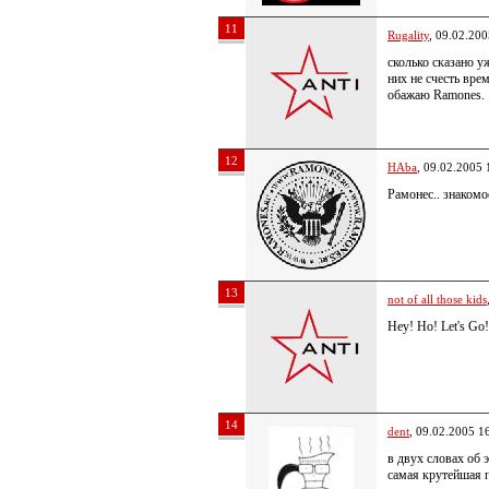
11
Rugality
, 09.02.200
сколько сказано у
них не счесть врем
обажаю Ramones.
12
HAba
, 09.02.2005 
Рамонес.. знакомо
13
not of all those kids
Hey! Ho! Let's Go!
14
dent
, 09.02.2005 1
в двух словах об 
самая крутейшая 