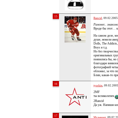
15
Rancid
, 09.02.2005
Рамонес.. знаком
Вроде бы этот… 
На самом деле, мн
душе, нежели амер
Dolls, The Addicts
Boys и т.д.
Но без творчеств
оригинальных груп
появились бы, но 
благодаря винилов
фотографией четы
обложке, за что п
Блин, какая-то п
16
tyorkin
, 09.02.200
2MF
ты великолепен
2Rancid
Да уж. Напиши к
17
Музыкант
, 09.02.2