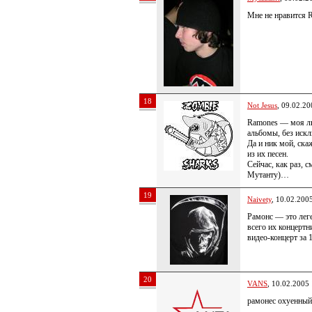
Мне не нравитс
18
Not Jesus
, 09.02.20
Ramones — моя лю
альбомы, без ис
Да и ник мой, ска
из их песен.
Сейчас, как раз, 
Мутанту)…
19
Naivety
, 10.02.200
Рамонс — это лег
всего их концертн
видео-концерт за 
20
VANS
, 10.02.2005
рамонес охуенны