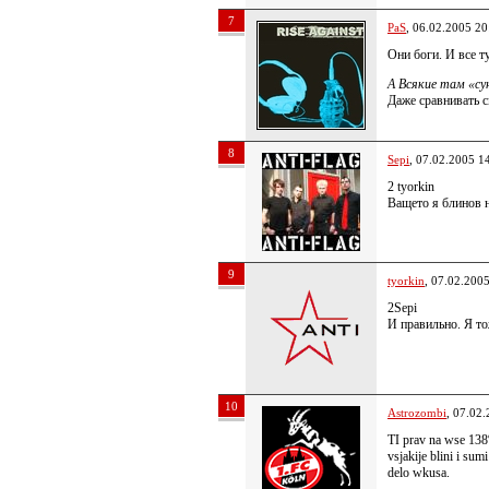
7
PaS
, 06.02.2005 20
Они боги. И все ту
А Всякие там «сун
Даже сравнивать 
8
Sepi
, 07.02.2005 1
2 tyorkin
Ващето я блинов 
9
tyorkin
, 07.02.200
2Sepi
И правильно. Я т
10
Astrozombi
, 07.02
TI prav na wse 138
vsjakije blini i sum
delo wkusa.