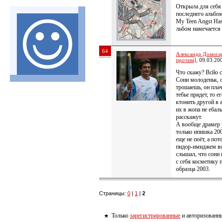
Открыла для себя 
последнего альбом
My Teen Angst Has
льбом намечается
64
Александр Домогар
прочим]
, 09.03.20
Что скажу? Всйо с
Сони молоденьк, о
трошаешь, он пла
тебье придет, то е
ктонить другой в 
их в жопа не ебаль
расскажут.
А вообще драмер у
только ипишка 200
еще не поёт, а по
пидор-имиджем все
слышал, что сони 
с себя косметику 
образца 2003.
Страницы:
0
|
1
|
2
Только
зарегистрированные
и авторизованны