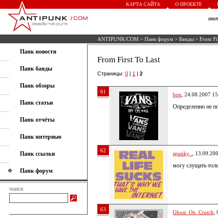
КАРТА САЙТА
О ПРОЕКТЕ
им
ANTIPUNK/COM
>
Панк форум
>
Банды
> From Fir
Панк новости
From First To Last
Панк банды
Страницы:
0
|
1
|
2
Панк обзоры
61
bon
, 24.08.2007 15
Панк статьи
Определенно не по
Панк отчёты
Панк интервью
62
Панк ссылки
spunky_
, 13.09.20
могу слущать толь
Панк форум
поиск
63
Ghost_On_Crutch
,