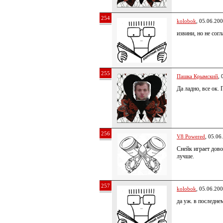
254
kolobok
, 05.06.20
извини, но не сог
255
Пашка Крымский
, 
Да ладно, все ок.
256
V8 Powered
, 05.06
Снейк играет дов
лучше.
257
kolobok
, 05.06.20
да уж. в последне