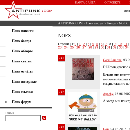
КАРТА САЙТА
О ПРОЕКТЕ
им
ANTIPUNK/COM
>
Панк форум
>
Банды
> NOFX
Панк новости
NOFX
Панк банды
Страницы:
0
|
1
|
2
|
3
|
4
|
5
|
6
|
7
|
8
|
9
|
10
|
11
|
23
|
24
|
25
|
26
|
27
|
28
|
29
|
30
|
31
|
32
|
33
|
34
Панк обзоры
241
GarikRamone
, 03.
Панк статьи
DEEmon,красиво с
Панк отчёты
Кстати мне кажетс
мелкокалиберная 
Панк интервью
стыдно ставить п
Панк ссылки
242
Apachy
, 03.06.200
А когда они приеду
Панк форум
поиск
243
Don
, 03.06.2007 1