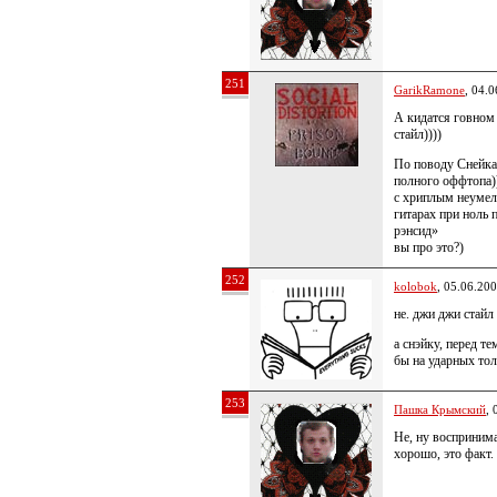
251
GarikRamone
, 04.
А кидатся говном
стайл))))
По поводу Снейка
полного оффтопа))
с хриплым неумел
гитарах при ноль 
рэнсид»
вы про это?)
252
kolobok
, 05.06.20
не. джи джи стайл
а снэйку, перед т
бы на ударных тол
253
Пашка Крымский
, 
Не, ну воспринима
хорошо, это факт.