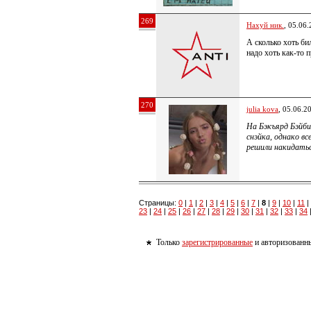
269
Нахуй ник.
, 05.06
А сколько хоть би
надо хоть как-то 
270
julia kova
, 05.06.2
На Бэкъярд Бэйби
снэйка, однако вс
решили накидатьс
Страницы:
0
|
1
|
2
|
3
|
4
|
5
|
6
|
7
|
8
|
9
|
10
|
11
|
23
|
24
|
25
|
26
|
27
|
28
|
29
|
30
|
31
|
32
|
33
|
34
Только
зарегистрированные
и авторизованны