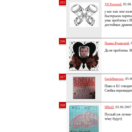
265
V8 Powered
, 05.06
у нас как мне ка
быстрыми парти
унас проблема 
достойных драмме
266
Пашка Крымский
, 
Да не проблема. М
267
GarikRamone
, 05.
Пиво в Б1 говоря
Снейка пережида
268
H8kiD
, 05.06.2007
Пускай уж лучше 
тему будут)