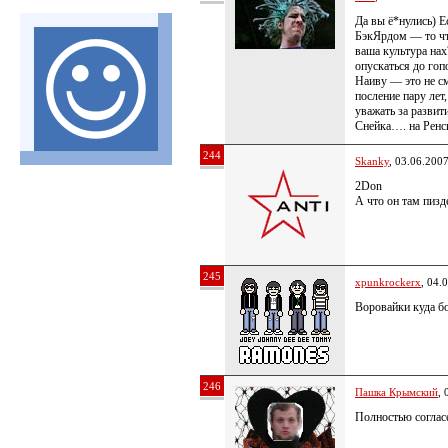
Да вы ё*нулись) Е
БэкЯрдом — то чт
ваша культура на
опускаться до гоп
Наиву — это не с
посление пару лет
уважать за развит
Снейка…. на Ренси
244
Skanky
, 03.06.200
2Don
А что он там пизде
245
xpunkrockerx
, 04.
Воровайки куда б
246
Пашка Крымский
, 
Полностью соглас