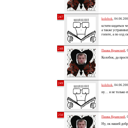
247
kolobok
, 04.06.20
кстати кидаться ч
а также устравива
гопоте, а по олд с
248
Пашка Крымский
, 
Колобок, да прос
249
kolobok
, 04.06.20
ну… и не только е
250
Пашка Крымский
, 
Ну, ок нашей добр