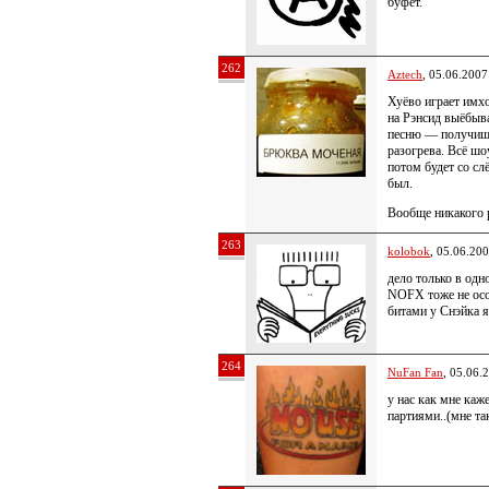
буфет.
262
Aztech
, 05.06.2007
Хуёво играет имх
на Рэнсид выёбыв
песню — получишь 
разогрева. Всё шо
потом будет со сл
был.
Вообще никакого 
263
kolobok
, 05.06.20
дело только в одн
NOFX тоже не осо
битами у Снэйка 
264
NuFan Fan
, 05.06.
у нас как мне каж
партиями..(мне т