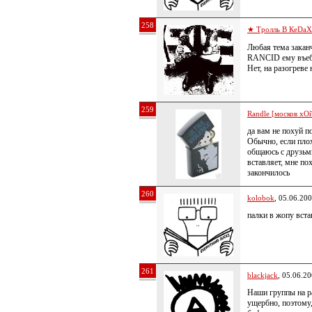
258
★ Тролль В КеDa
Любая тема заканч
RANCID ему въеба
Нет, на разогреве 
259
Randle [москов хОй
да вам не похуй п
Обычно, если плох
общаюсь с друзьми
вставляет, мне пох
закончилось
260
kolobok
, 05.06.20
палки в жопу вста
261
blackjack
, 05.06.2
Наши группы на ра
ущербно, поэтому,