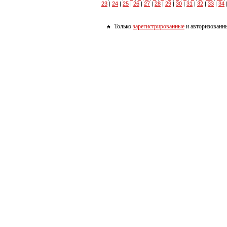
23
|
24
|
25
|
26
|
27
|
28
|
29
|
30
|
31
|
32
|
33
|
34
Только
зарегистрированные
и авторизованны