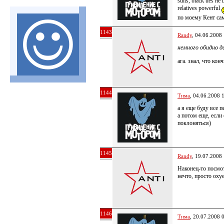
suits, black ties 
relatives powerful
по моему Кент са
1143
Randy
, 04.06.2008
немного обидно д
ага. знал, что кон
1144
Тима
, 04.06.2008 
а я еще буду все 
а потом еще, если
поклоняться)
1145
Randy
, 19.07.2008
Наконец-то посмот
нечто, просто оху
1146
Тима
, 20.07.2008 