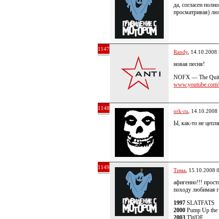
да, согласен полн
просматривая) лю
1147
Randy
, 14.10.2008
новая песня!
NOFX — The Quit
www.youtube.com/w
1148
ork-ru
, 14.10.2008
Ы, как-то не цепля
1149
Тима
, 15.10.2008 
афигенно!!! просто
походу любимая г
1997
SLATFATS
2000
Pump Up the
2003
TWOE