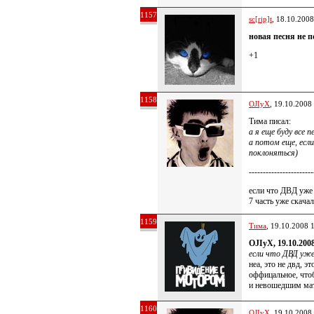
1157
sc[rip]t
, 18.10.2008
новая песня не п
+1
1158
OJIyX
, 19.10.2008
Тима писал:
а я еще буду все
а потом еще, если
поклоняться)
-----------------------
если что ДВД уже 
7 часть уже скачал
1159
Тима
, 19.10.2008 
OJIyX, 19.10.200
если что ДВД уже
неа, это не двд, эт
оффицальное, что
и невошедшим ма
1160
OJIyX
, 19.10.2008