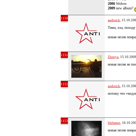
2006
Wolves
2009
new album?
1150
andreich
, 15.10.20
Тима, хха, поход
новая песня понра
1151
Zhenya
, 15.10.200
новая песня не по
1152
andreich
, 15.10.20
потому что «мед
1153
blefamer
, 16.10.20
новая песня понра