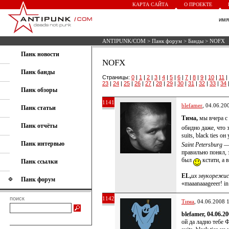
КАРТА САЙТА
О ПРОЕКТЕ
им
ANTIPUNK/COM
>
Панк форум
>
Банды
> NOFX
Панк новости
NOFX
Панк банды
Страницы:
0
|
1
|
2
|
3
|
4
|
5
|
6
|
7
|
8
|
9
|
10
|
11
|
23
|
24
|
25
|
26
|
27
|
28
|
29
|
30
|
31
|
32
|
33
|
34
Панк обзоры
1141
blefamer
, 04.06.20
Панк статьи
Тима,
мы вчера с
Панк отчёты
обидно даже, что 
suits, black ties 
Панк интервью
Saint Petersburg — 
правильно понял,
был
кстати, а
Панк ссылки
EL,
их звукорежис
Панк форум
«maaanaaageeer! in 
поиск
1142
Тима
, 04.06.2008 
blefamer, 04.06.2
ой да ладно тебе 