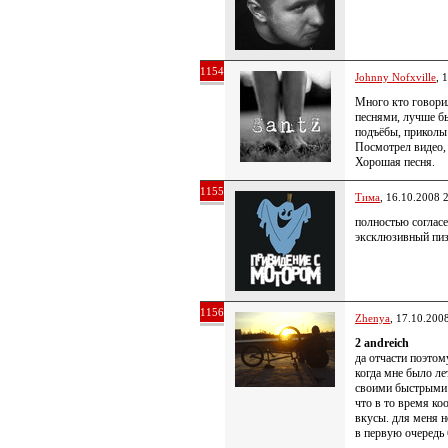
1154
Johnny Nofxville
, 
Много кто говорил
песнями, лучше бы
подъёбы, приколы 
Посмотрел видео,
Хорошая песня.
1155
Тима
, 16.10.2008 
полностью согласе
эксклюзивный пи
1156
Zhenya
, 17.10.200
2 andreich
да отчасти поэтом
когда мне было ле
своими быстрыми
что в то время к
вкусы. для меня н
в первую очередь 