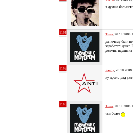
я думаю большего
1161
Тима
, 20.10.2008 
да почему бы и не
заработать денег.
должны издать на
1162
Randy
, 20.10.2008
ну промо-двд уж
1163
Тима
, 20.10.2008 
тем более