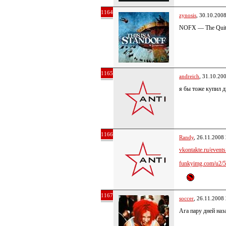
1164
zynosis
, 30.10.200
NOFX — The Quitt
1165
andreich
, 31.10.20
я бы тоже купил 
1166
Randy
, 26.11.2008
vkontakte.ru/events.
funkyimg.com/u2/56
1167
soccer
, 26.11.2008
Ага пару дней наз