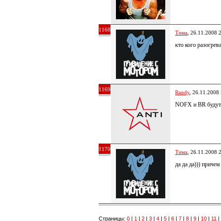
1168
Тима
, 26.11.2008 
кто кого разогрева
1169
Randy
, 26.11.2008
NOFX и BR будут 
1170
Тима
, 26.11.2008 
да да да))) причем
Страницы:
0
|
1
|
2
|
3
|
4
|
5
|
6
|
7
|
8
|
9
|
10
|
11
|