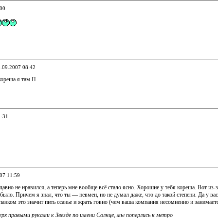
:00
3.09.2007 08:42
 кореша.я там П
1:31
007 11:59
 давно не нравился, а теперь мне вообще всё стало ясно. Хорошие у тебя кореша. Вот из
было. Причем я знал, что ты — невмен, но не думал даже, что до такой степени. Да у ва
панком это значит пить ссанье и жрать говно (чем ваша компания несомненно и занимаетс
ерх правыми руками к Звезде по имени Солнце, мы поперлись к метро