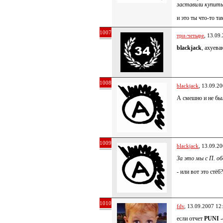
заставили купить 
и это ты что-то т
1007
три-четыре
, 13.09
blackjack
, ахуева
1008
blackjack
, 13.09.2
А смешно и не был
1009
blackjack
, 13.09.2
За это мы с П. об
- или вот это стёб
1010
fdv
, 13.09.2007 12
если отчет
PUNI
-