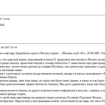
007 10:40
Хой.
3.09.2007 07:44
м и ещё пару буржуйских групп в Москву ездили… (Москва, клуб «Б1», 29.08.2007, Э
го, что один мой кореш, пожелавший остаться П. предложил мне поехать в Москву на панк
же решил поехать, ирокезной чешуей в столице поблестеть. С нами поехал ещё один кре
«жигулёк», потом ночью доехали до станции Мусаевка, там купили ещё «жигулька» и да
к настоящие панки.
ия в златоглавую за окном поезда начинали мелькать заводы и в висках пульсиров
льбома Пурген.
третили пацаны, типа тоже панки, но одеты они были очень странно, в каких-то как будто
ваки дали купленные заранее билеты на Элизиум. Мы долго удивлялись, когда они отказа
инули на место вписки; по дороге встречали много неформалов в косухах, с цепями, в м
 таком прикиде ходить…
 в своём панк-пристанище мы двинули глядеть воспетую Русланом Пургеном Москву…
на Красную. Видели много иностранщины всякой, хотели вынести им щщи, что они в Рос