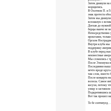
Затем двинули на
морщились.
В Охотном П. и Г
знак протеста обос
Затем мы двинули 
всплакнув о вели
Доехав до нужной 
берцы нынче не м
Непосредственно у
ирокезами, тольк
Оргазм Нострадам
Внутри клуба мы з
поддержку америка
В клубе перед выс
неизвестные амери
Мы слэмились с тр
После Элизиума вы
Последними вышли
нечто вроде круга
там слэм, вместо
После концерта мы
волосы. Самое инт
косухи, потому чт
улицу и заставили
Подкрепившись ша
Вот так прошел н
То бе соптипуед