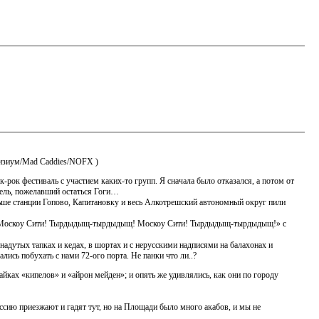
лизиум/Mad Caddies/NOFX )
-рок фестиваль с участием каких-то групп. Я сначала было отказался, а потом от
ндель, пожелавший остаться Гоги…
льше станции Гопово, Капитановку и весь Алкотрешский автономный округ пили
ало «Москоу Сити! Тырдыдыщ-тырдыдыщ! Москоу Сити! Тырдыдыщ-тырдыдыщ!» с
 надутых тапках и кедах, в шортах и с нерусскими надписями на балахонах и
лись побухать с нами 72-ого порта. Не панки что ли..?
айках «кипелов» и «айрон мейден»; и опять же удивлялись, как они по городу
сию приезжают и гадят тут, но на Площади было много акабов, и мы не