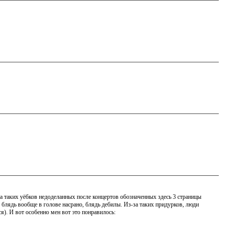
-за таких уёбков недоделанных после концертов обозначенных здесь 3 страницы
с блядь вообще в голове насрано, блядь дебилы. Из-за таких придурков, люди
я). И вот особенно мен вот это понравилось: