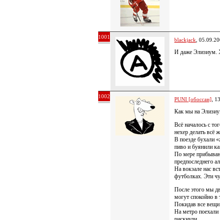
1001
blackjack
, 05.09.2
И даже Элизиум. 
1002
PUNI [обоссан]
, 1
Как мы на Элизиу
Всё началось с то
нехер делать всё 
В поезде бухали 
пиво и буянили ка
По мере прибыван
предпоследнего а
На вокзале нас вс
футболках. Эти чу
После этого мы дв
могут спокойно в
Покидав все вещи
На метро поехали 
рискнули…