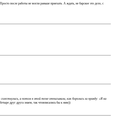
росто после работы не могли раньше приехать. А ждать, не барское это дело, с
м схлестнулись, а потом в этой теме отписывали, как боролись за правду: «Я на
етыре друг друга знаем, так чтовписались бы к ним))