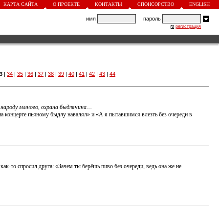
КАРТА САЙТА
О ПРОЕКТЕ
КОНТАКТЫ
СПОНСОРСТВО
ENGLISH
имя
пароль
регистрация
3
|
34
|
35
|
36
|
37
|
38
|
39
|
40
|
41
|
42
|
43
|
44
ь народу ммного, охрана быдлячина…
Я на концерте пьяному быдлу навалял» и «А я пытавшимся влезть без очереди в
как-то спросил друга: «Зачем ты берёшь пиво без очереди, ведь она же не