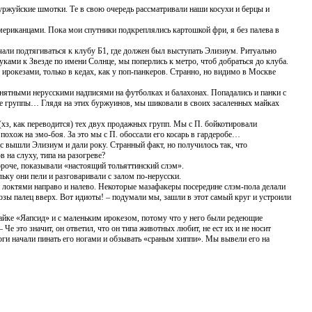
уржуйские шмотки. Те в свою очередь рассматривали наши косухи и берцы и
мериканцами. Пока мои спутники подкреплялись картошкой фри, я без палева в
чали подтягиваться к клубу Б1, где должен был выступать Элизиум. Ритуально
ами к Звезде по имени Солнце, мы поперлись к метро, чтоб добраться до клуба.
ирокезами, только в кедах, как у поп-панкеров. Странно, но видимо в Москве
понятными нерусскими надписями на футболках и балахонах. Попадались и панки с
ие группы… Глядя на этих буржуинов, мы шиковали в своих засаленных майках
(хз, как переводится) тех двух продажных групп. Мы с П. бойкотировали
 похож на эмо-боя. За это мы с П. обоссали его косарь в гардеробе…
с вышли Элизиум и дали року. Странный факт, но получилось так, что
 на слуху, типа на разогреве?
короче, показывали «настоящий тольяттинский слэм».
ьку они пели и разговаривали с залом по-нерусски.
 локтями направо и налево. Некоторые мазафакеры посередине слэм-пола делали
козы палец вверх. Вот идиоты! – подумали мы, зашли в этот самый круг и устроили
майке «Яапсид» и с маленьким ирокезом, потому что у него были редеющие
Че это значит, он ответил, что он типа животных любит, не ест их и не носит
Гоги начали пинать его ногами и обзывать «сраным хиппи». Мы вывели его на