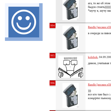
ага, то же об это
быдло стоять))))))
*шучу я, шучу нас
994
Randle [москов хОй
в очереди за пиво
995
kolobok
, 04.09.20
димон, учитывая т
996
Randle [москов хОй
)))
все кто там был с
концерте пьяному