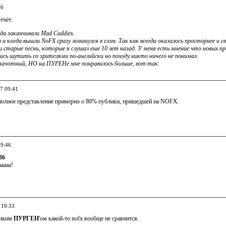
36
тчёт:
гда заканчивали Mad Caddies.
 и когда вышли NoFX сразу ломанулся в слэм. Так как всегда оказалось просторнее и 
старые песни, которые я слушал еше 10 лет назад. У меня есть мнение что новых пр
сь шутить со зрителями по-английски но походу никто ничего не понимал.
зачотный, НО на ПУРЕНе мне понравилось больше, вот так.
07 09:41
полное представление примерно о 80% публики, пришедшей на NOFX.
09:46
36
ааааа!
 10:33
ликим
ПУРГЕН
'ом какой-то nofx вообще не сравнится.