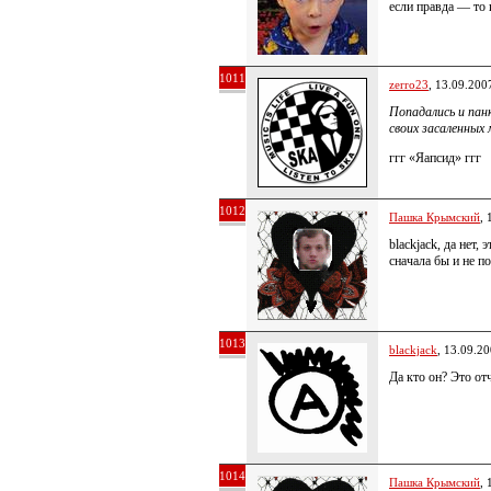
если правда — то
1011
zerro23
, 13.09.200
Попадались и пан
своих засаленных
ггг «Яапсид» ггг
1012
Пашка Крымский
, 
blackjack, да нет,
сначала бы и не п
1013
blackjack
, 13.09.2
Да кто он? Это от
1014
Пашка Крымский
, 