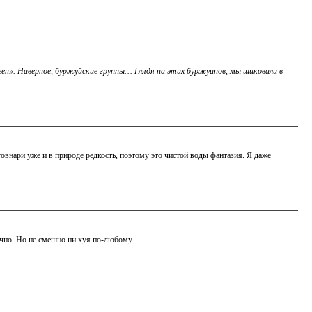
еен». Наверное, буржуйские группы… Глядя на этих буржуинов, мы шиковали в
е говнари уже и в природе редкость, поэтому это чистой воды фантазия. Я даже
нечно. Но не смешно ни хуя по-любому.