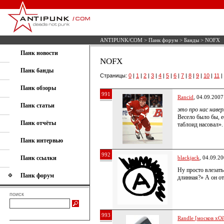
ANTIPUNK/COM
>
Панк форум
>
Банды
> NOFX
Панк новости
NOFX
Панк банды
Страницы:
0
|
1
|
2
|
3
|
4
|
5
|
6
|
7
|
8
|
9
|
10
|
11
|
Панк обзоры
991
Rancid
, 04.09.2007
Панк статьи
это про нас наве
Весело было бы, е
Панк отчёты
таблоид насовал».
Панк интервью
992
Панк ссылки
blackjack
, 04.09.2
Ну просто влезать
Панк форум
длинная?» А он о
поиск
993
Randle [москов хОй