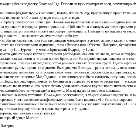
 находящийся неподалёку Охотный Ряд. Глазели на кучу гламурных овец, покупающих б
оги зашли факдональдс – я не пошёл, потому что не ем еду, придуманную проклятыми а
сал их косые, чтоб знали где надо есть, а где не надо.
к Арбату поклониться стене Цоя. Панков там практически не оказалось – видимо все на
ком музыканте и трижды громко прокричав «Цой жив!» со вскинутыми вверх правыми рук
станции метро, мы окунулись в атмосферу пре-концерта. Навстречу попадались чуваки с 
одно носить… из-за этого мы чувствовали себя тру…
 клуба мы снова, как и на вокзале увидели мазафакеров в дутых тапках и кедах и с не
о опять же с непонятными надписями, типа «Яапсид» или «Упсеен». Наверное, буржуйск
уса — у П., Пурген — у меня и Бригадный Подряд – у Гоги.
амети удивительную картину: тотальная распродажа, как они называли, мерча и стаффа 
нских капиталистов и не стали ничего брать, а вот Гоги купил значки, нацепил их и стал
туплением Элизиума играл джаз, потом ремиксы старых поп-панк групп. Где-то через ча
канские группы играли последними. Выходит, что Элизиум, группа которая у всех панков
у-панками, танцевали пого, тянули вверх козы, толкались, расставляли пошире локти, 
шли менее известные Мад Саддиес, но их неинтересно было смотреть и слушать, поскол
 Нофх, под них народ почему-то больше всего плясал, но и мы не отставали, — махали
 и показывали панкам, что нужно бегать вдоль этого самого круга и показывать вместо 
 бесполезной беготни «медведей в цирке»… Мазафакеры на нас очень злились…
 поехали в метро уставшие. Пока ждали электропоезд, я увидел чувака с надписью на 
ересное, у него на колене мазафакерских штанов была нашивка «Го Уегап», я спросил, — 
о они тоже из животных. После таких оскорблений я ему зарядил подзатыльник, а П. и 
 купить нам шаурму, только в гриль-мастере, а не у чурок…
урмой, мы поехали к месту вписки.
аш первый день в Москве…
… Наверно…