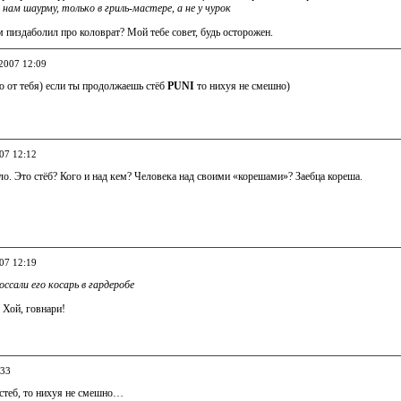
нам шаурму, только в гриль-мастере, а не у чурок
ам пиздаболил про коловрат? Мой тебе совет, будь осторожен.
.2007 12:09
ю от тебя) если ты продолжаешь стёб
PUNI
то нихуя не смешно)
007 12:12
о. Это стёб? Кого и над кем? Человека над своими «корешами»? Заебца кореша.
007 12:19
оссали его косарь в гардеробе
? Хой, говнари!
:33
стеб, то нихуя не смешно…