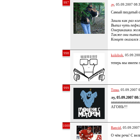
997
лу
, 05.09.2007 08:
Самый пиздатый о
Зашли как раз ко
Выпил чуть пефка
Омерикашки жгли 
Также они пытали
Концет оказался 
998
kolobok
, 05.09.20
теперь мы имеем 
999
Тима
, 05.09.2007 
лу, 05.09.2007 08:
аааааааааааааааааа
АГОНЬ!!!
1000
Rancid
, 05.09.2007
О чём речь! С ве