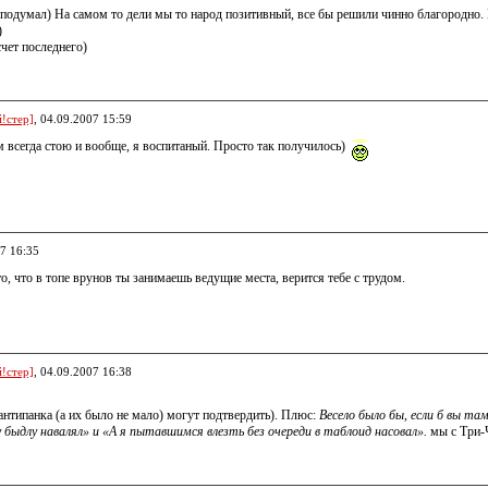
м подумал) На самом то дели мы то народ позитивный, все бы решили чинно благородно. П
)
чет последнего)
!стер]
, 04.09.2007 15:59
м всегда стою и вообще, я воспитаный. Просто так получилось)
07 16:35
о, что в топе врунов ты занимаешь ведущие места, верится тебе с трудом.
!стер]
, 04.09.2007 16:38
 антипанка (а их было не мало) могут подтвердить). Плюс:
Весело было бы, если б вы та
 быдлу навалял» и «А я пытавшимся влезть без очереди в таблоид насовал».
мы с Три-Ч