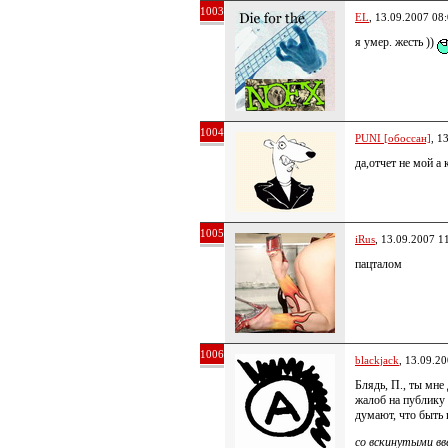
1003
EL
, 13.09.2007 08
я умер. жесть ))
1004
PUNI [обоссан]
, 1
да,отчет не мой а
1005
iRus
, 13.09.2007 1
пацталом
1006
blackjack
, 13.09.2
Блядь, П., ты мне
жалоб на публику 
думают, что быть 
со вскинутыми вв