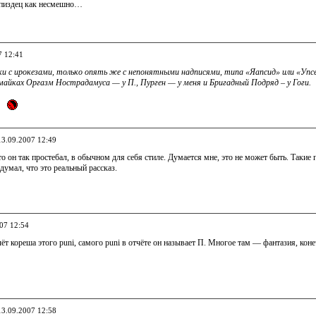
 пиздец как несмешно…
7 12:41
ки с ирокезами, только опять же с непонятными надписями, типа «Яапсид» или «Упс
 майках Оргазм Нострадамуса — у П., Пурген — у меня и Бригадный Подряд – у Гоги.
13.09.2007 12:49
 это он так простебал, в обычном для себя стиле. Думается мне, это не может быть. Таки
одумал, что это реальный рассказ.
007 12:54
чёт кореша этого puni, самого puni в отчёте он называет П. Многое там — фантазия, ко
13.09.2007 12:58