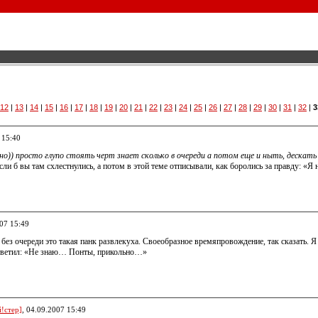
12
|
13
|
14
|
15
|
16
|
17
|
18
|
19
|
20
|
21
|
22
|
23
|
24
|
25
|
26
|
27
|
28
|
29
|
30
|
31
|
32
|
3
 15:40
рно)) просто глупо стоять черт знает сколько в очереди а потом еще и ныть, дескат
сли б вы там схлестнулись, а потом в этой теме отписывали, как боролись за правду: «
007 15:49
 без очереди это такая панк развлекуха. Своеобразное времяпровождение, так сказать. Я 
тветил: «Не знаю… Понты, прикольно…»
!стер]
, 04.09.2007 15:49