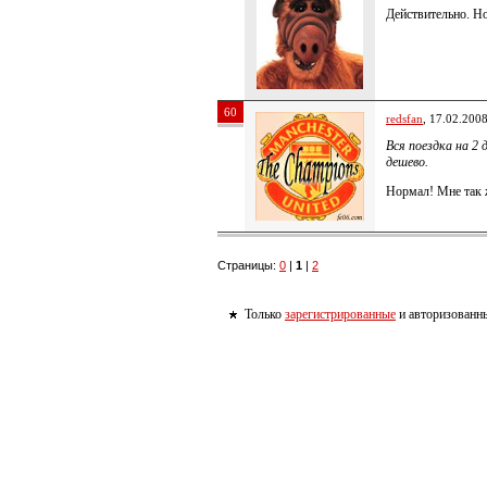
Действительно. Но
60
redsfan
, 17.02.200
Вся поездка на 2 
дешево.
Нормал! Мне так 
Страницы:
0
|
1
|
2
Только
зарегистрированные
и авторизованны