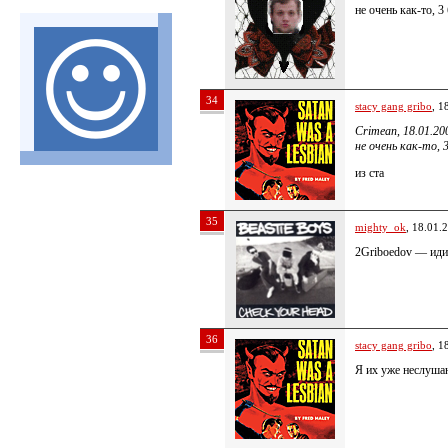
не очень как-то, 3
34
stacy gang gribo
, 1
Crimean, 18.01.20
не очень как-то, 
из ста
35
mighty_ok
, 18.01.
2Griboedov — иди 
36
stacy gang gribo
, 1
Я их уже неслуша