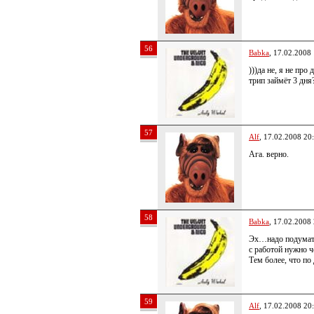
56
Babka
, 17.02.2008
)))да не, я не про
трип займёт 3 дня
57
Alf
, 17.02.2008 20
Ага. верно.
58
Babka
, 17.02.2008
Эх…надо подумать,
с работой нужно ч
Тем более, что п
59
Alf
, 17.02.2008 20