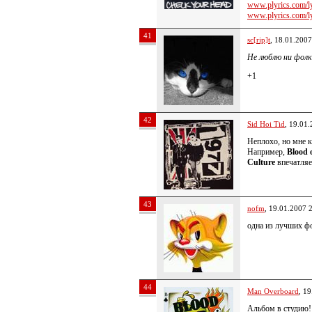
www.plyrics.com/lyr
www.plyrics.com/lyr
41
sc[rip]t
, 18.01.2007
Не люблю ни фолк-
+1
42
Sid Hoi Tid
, 19.01
Неплохо, но мне 
Например,
Blood 
Culture
впечатляе
43
nofm
, 19.01.2007 
одна из лучших фо
44
Man Overboard
, 1
Альбом в студию!