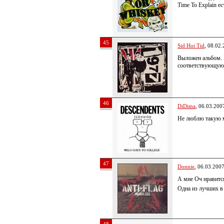
Time To Explain ес
45
Sid Hoi Tid
, 08.02
Выложен альбом. 
соответствующую 
46
DiDima
, 06.03.200
Не люблю такую 
47
Donnie
, 06.03.200
А мне Оч нравится
Одна из лучших в 