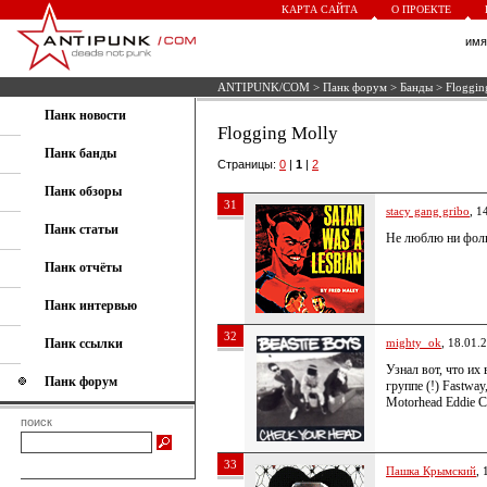
КАРТА САЙТА
О ПРОЕКТЕ
им
ANTIPUNK/COM
>
Панк форум
>
Банды
> Floggin
Панк новости
Flogging Molly
Панк банды
Страницы:
0
|
1
|
2
Панк обзоры
31
stacy gang gribo
, 1
Панк статьи
Не люблю ни фолк-
Панк отчёты
Панк интервью
32
Панк ссылки
mighty_ok
, 18.01.
Узнал вот, что их
Панк форум
группе (!) Fastwa
Motorhead Eddie C
поиск
33
Пашка Крымский
, 