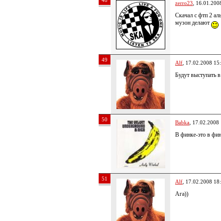
48
zerro23
, 16.01.200
Скачал с фтп 2 ал
музон делают
49
Alf
, 17.02.2008 15
Будут выступать в
50
Babka
, 17.02.2008
В финке-это в фи
51
Alf
, 17.02.2008 18
Ага))