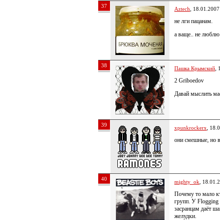
37
Aztech
, 18.01.2007
не лги пацанам.
а ваще.. не любл
38
Пашка Крымский
, 
2 Griboedov
Давай мыслить ма
39
xpunkrockerx
, 18.
они смешные, но в
40
mighty_ok
, 18.01.
Почему то мало к
групп. У Flogging
засранцам даёт ша
желудки.