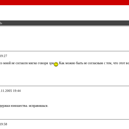
ls
19:27
 со мной не согласен мягко говоря зря
Как можно быть не согласным с тем, что этот во
3.11.2005 19:44
здержки юношества. исправишься.
19:58