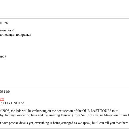
 00:26
 мои боги!
о позиции их крепки.
19:25
06 11:04
om/
? CONTINUES!…..
of 2006, the lads will be embarking on the next section of the OUR LAST TOUR? tour!
 by Tommy Goober on bass and the amazing Duncan (from Snuff / Billy No Mates) on drums for t
n't have precise details yet, everything is being arranged as we speak, but I can tell yo