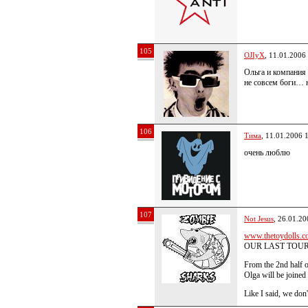
105
OJIyX
, 11.01.2006
Ольга и компания
не совсем боги… н
106
Тима
, 11.01.2006 
очень люблю
107
Not Jesus
, 26.01.20
www.thetoydolls.c
OUR LAST TOUR
From the 2nd half 
Olga will be joined
Like I said, we do