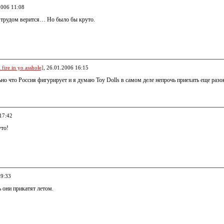
2006 11:08
с трудом верится… Но было бы круто.
fire in yo asshole]
, 26.01.2006 16:15
но что Россия фигурирует и я думаю Toy Dolls в самом деле непрочь приехать еще разок
17:42
то!
19:33
 они прикатят летом.