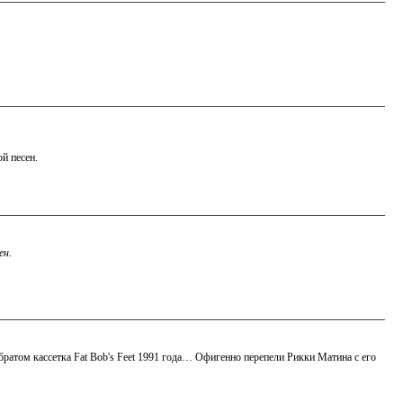
й песен.
ен.
 братом кассетка Fat Bob's Feet 1991 года… Офигенно перепели Рикки Матина с его