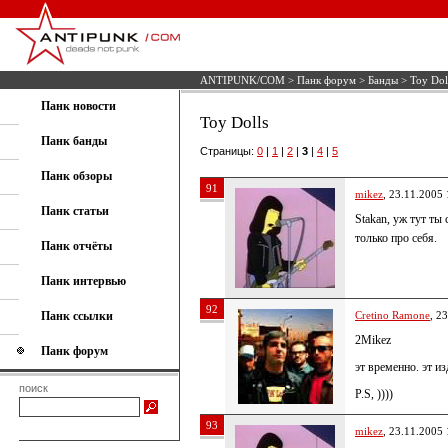
ANTIPUNK/COM
>
Панк форум
>
Банды
> Toy Dol
Панк новости
Toy Dolls
Панк банды
Страницы:
0
|
1
|
2
|
3
|
4
|
5
Панк обзоры
91
mikez
, 23.11.2005 
Панк статьи
Stakan, уж тут ты
только про себя.
Панк отчёты
Панк интервью
92
Панк ссылки
Cretino Ramone
, 2
2Mikez
Панк форум
эт временно. эт и
поиск
P.S, ))))
93
mikez
, 23.11.2005 