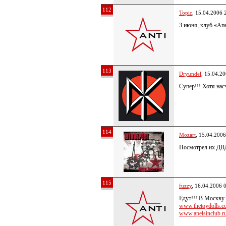
112
Topic
, 15.04.2006 
3 июня, клуб «Ап
113
Dryundel
, 15.04.2
Супер!!! Хотя нас
114
Mozart
, 15.04.2006
Посмотрел их ДВ
115
fuzzy
, 16.04.2006 
Едут!!! В Москву 
www.thetoydolls.co
www.apelsinclub.ru/