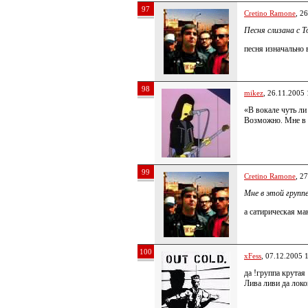
97
Cretino Ramone
, 2
Песня слизана с T
песня изначально 
98
mikez
, 26.11.2005 
«В вокале чуть ли
Возможно. Мне в э
99
Cretino Ramone
, 2
Мне в этой групп
а сатирическая ман
100
xFess
, 07.12.2005 
да !группа крутая
Лива ливи да локой