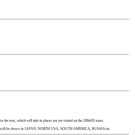
he tour, which will take in places not yet visited on the 2004/05 tours.
u that there will be shows in JAPAN, NORTH USA, SOUTH AMERICA, RUSSIA etc.