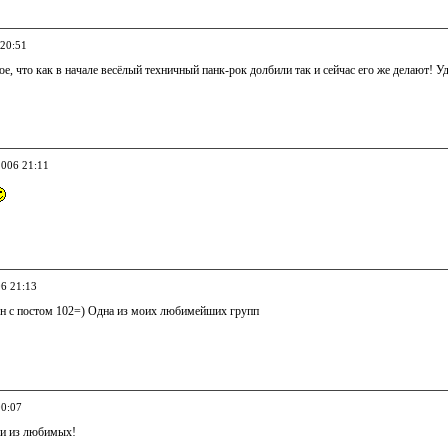
 20:51
е, что как в начале весёлый техничный панк-рок долбили так и сейчас его же делают! У
2006 21:11
06 21:13
ен с постом 102=) Одна из моих любимейших групп
00:07
ни из любимых!