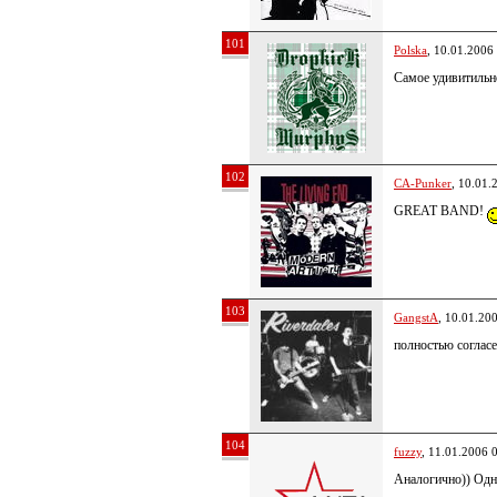
101
Polska
, 10.01.2006
Самое удивитильно
102
CA-Punker
, 10.01.
GREAT BAND!
103
GangstA
, 10.01.20
полностью соглас
104
fuzzy
, 11.01.2006 
Аналогично)) Од