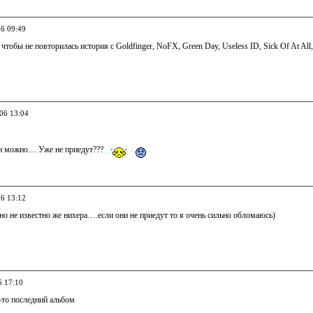
06 09:49
 чтобы не повторилась история с Goldfinger, NoFX, Green Day, Useless ID, Sick Of At Al
006 13:04
и можно… Уже не приедут???
06 13:12
но не известно же нихера….если они не приедут то я очень сильно обломаюсь)
6 17:10
-то последний альбом