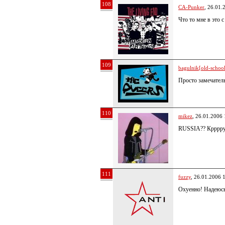
108
CA-Punker
, 26.01.
Что то мне в это 
109
bagulnik[old-school 
Просто замечатель
110
mikez
, 26.01.2006 
RUSSIA?? Крррру
111
fuzzy
, 26.01.2006 
Охуенно! Надеюсь