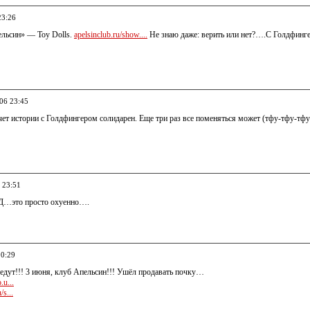
23:26
ельсин» — Toy Dolls.
apelsinclub.ru/show....
Не знаю даже: верить или нет?….С Голдфинге
006 23:45
чет истории с Голдфингером солидарен. Еще три раз все поменяться может (тфу-тфу-тфу
 23:51
Д…это просто охуенно….
00:29
едут!!! 3 июня, клуб Апельсин!!! Ушёл продавать почку…
.u...
s...