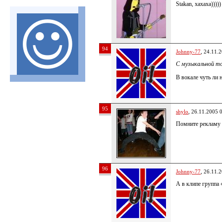
Stakan, хахаха)))))
94
Johnny-77
, 24.11.
С музыкальной то
В вокале чуть ли 
95
shylo
, 26.11.2005 
Помните рекламу «
96
Johnny-77
, 26.11.
А в клипе группа