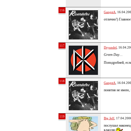
116
GangstA
, 16.04.20
отлично!) Главное
117
Dryundel
, 16.04.2
Green Day…
Поподробней, есл
118
GangstA
, 16.04.20
понятия не имею, 
119
Big Jeff
, 17.04.200
послушал наконец
классно