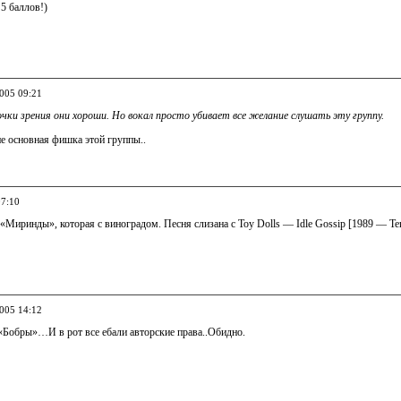
 5 баллов!)
2005 09:21
чки зрения они хороши. Но вокал просто убивает все желание слушать эту группу.
не основная фишка этой группы..
07:10
Миринды», которая с виноградом. Песня слизана с Toy Dolls — Idle Gossip [1989 — Ten
2005 14:12
 «Бобры»…И в рот все ебали авторские права..Обидно.