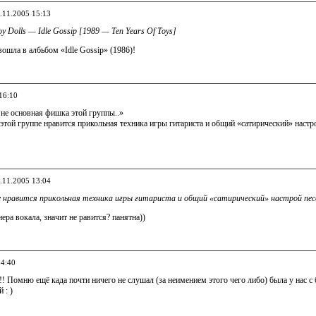
6.11.2005 15:13
oy Dolls — Idle Gossip [1989 — Ten Years Of Toys]
вошла в албьбом «Idle Gossip» (1986)!
16:10
 не основная фишка этой группы..»
той группе нравится прикольная техника игры гитариста и общий «сатирический» настро
7.11.2005 13:04
е нравится прикольная техника игры гитариста и общий «сатирический» настрой пес
ера вокала, значит не равится? панятна))
14:40
 !! Помню ещё када почти ничего не слушал (за неимением этого чего либо) была у нас с
 : )