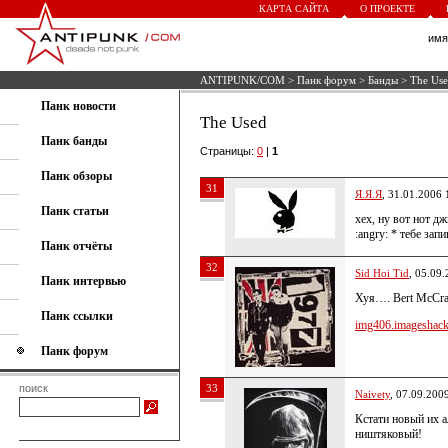
КАРТА САЙТА
О ПРОЕКТЕ
им
ANTIPUNK/COM
>
Панк форум
>
Банды
> The Us
Панк новости
The Used
Панк банды
Страницы:
0
|
1
Панк обзоры
31
Я.Я.Я
, 31.01.2006 
Панк статьи
хех, ну вот нот д
:angry: * тебе зап
Панк отчёты
32
Sid Hoi Tid
, 05.09
Панк интервью
Хуя…. Bert McCra
Панк ссылки
img406.imageshack.
Панк форум
поиск
33
Naivety
, 07.09.200
Кстати новый их а
ништяковый!