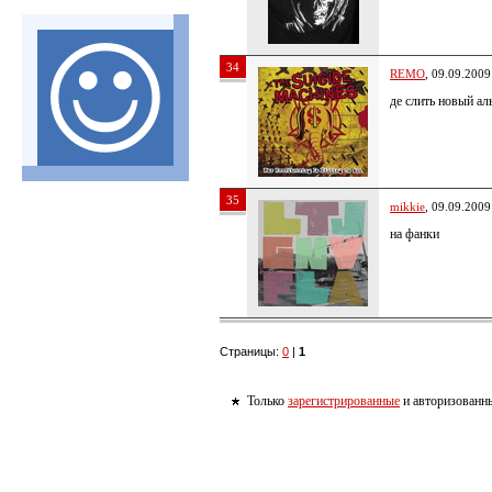
34
REMO
, 09.09.2009
де слить новый ал
35
mikkie
, 09.09.2009
на фанки
Страницы:
0
|
1
Только
зарегистрированные
и авторизованны