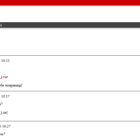
ed
5 10:15
.
).rar
ебе понравица!
5 10:17
м?
.
).rar|
5 10:27
ом?