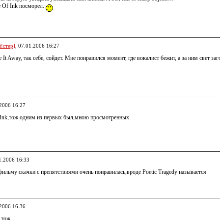
e Of Ink посморел.
!стер]
, 07.01.2006 16:27
e It Away, так себе, сойдет. Мне понравился момент, где вокалист бежит, а за ним свет 
.2006 16:27
f Ink,тож одним из первых был,мною просмотренных
1.2006 16:33
фильму скачки с препятствиями очень понравилась,вроде Poetic Tragedy называется
.2006 16:36
 тож.