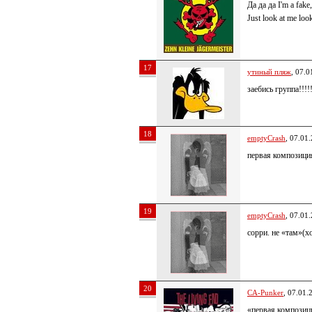
Да да да I'm a fa
Just look at me lo
17
утиный пляж
, 07.0
заебись группа!!!!
18
emptyCrash
, 07.01
первая композиция
19
emptyCrash
, 07.01
сорри. не «там»(х
20
CA-Punker
, 07.01.
«первая композици