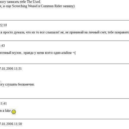
огу записать тебе The Used.
, я еще Screeching Weasel и Common Rider запишу)
22:10
е, я просто думала, что их то все слышали! не, не принимай на личный счет, тебе понрави
1:43
игенный музон.. правда у меня всего один альбом =(
07.01.2006 11:31
.
могу слушать бесконечно.
11:41
'm a fake
07.01.2006 11:58