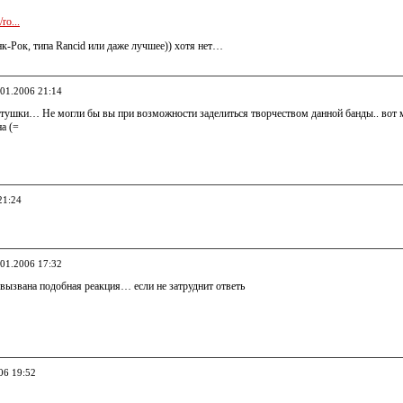
ro...
к-Рок, типа Rancid или даже лучшее)) хотя нет…
.01.2006 21:14
ятушки… Не могли бы вы при возможности заделиться творчеством данной банды.. вот 
на (=
21:24
.01.2006 17:32
вызвана подобная реакция… если не затруднит ответь
06 19:52