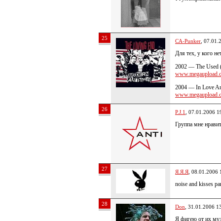
25
CA-Punker
, 07.01.
Для тех, у кого не
2002 — The Used 
www.megaupload.c
2004 — In Love An
www.megaupload.c
26
P.J.1
, 07.01.2006 1
Группа мне нравить
27
Я.Я.Я
, 08.01.2006 
noise and kisses р
28
Don
, 31.01.2006 1
Я фигею от их муз