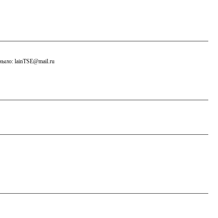
мыло: lainTSE@mail.ru