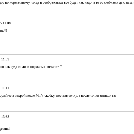
до по нормальному, тогда и отображаться все будет как надо. а то со скобками да с за
05 11:08
ано?!
5 11:09
 но как суда то линк нормально вставить?
5 11:11
орый есть закрой после MTV скобку, поставь точку, а после точки напиши rar
5 13:33
ground