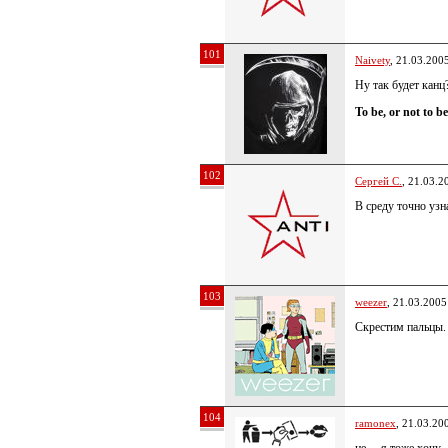
101
Naivety
, 21.03.200
Ну так будет кан
To be, or not to b
102
Сергей С.
, 21.03.2
В среду точно узн
103
weezer
, 21.03.2005
Скрестим пальцы. 
104
ramonex
, 21.03.20