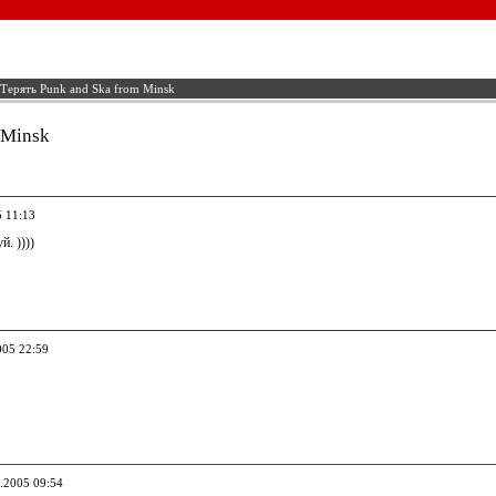
Терять Punk and Ska from Minsk
 Minsk
5 11:13
й. ))))
005 22:59
3.2005 09:54