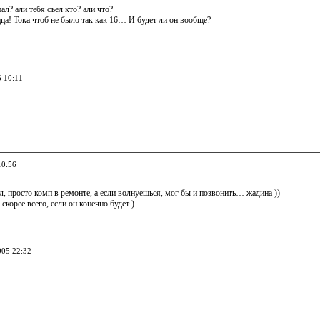
ал? али тебя съел кто? али что?
цца! Тока чтоб не было так как 16… И будет ли он вообще?
5 10:11
10:56
л, просто комп в ремонте, а если волнуешься, мог бы и позвонить… жадина ))
скорее всего, если он конечно будет )
005 22:32
т…