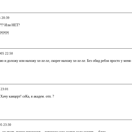
5 20:39
ц??? Или НЕТ?
e?!?!?!
005 22:50
аю и доложу или наложу хе-хе-хе, скорее наложу хе-хе-хе. Без обид ребзя просто у меня
 23:01
Хачу канцерт! сеКа, я академ. отп. ?
05 23:30