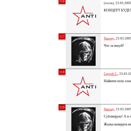
116
(гость), 23.03.200
КОНЦЕРТ БУДЕ
117
Naivety
, 23.03.200
Что за нахуй?
118
Сергей С.
, 23.03.2
Найвити псих олог
119
Naivety
, 23.03.200
Сублімірую! А в 
Жалка концерта не