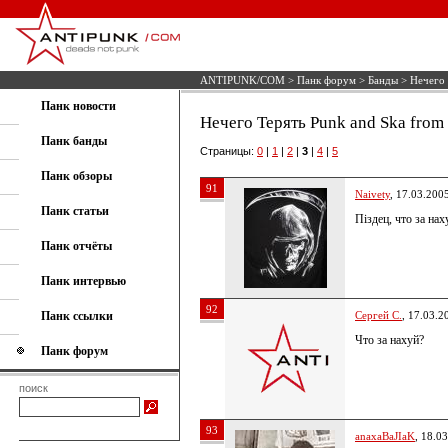
ANTIPUNK/COM
>
Панк форум
>
Банды
> Нечего 
Панк новости
Нечего Терять Punk and Ska from
Панк банды
Страницы:
0
|
1
|
2
|
3
|
4
|
5
Панк обзоры
91
Naivety
, 17.03.200
Панк статьи
Піздец, что за наху
Панк отчёты
Панк интервью
92
Панк ссылки
Сергей С.
, 17.03.2
Что за нахуй?
Панк форум
поиск
93
anaxaBaJIaK
, 18.0