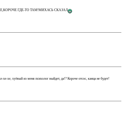
КЕ,КОРОЧЕ ГДЕ-ТО ТАМ!МИХАСЬ СКАЗАЛ
-хе-хе, хуёвый из меня психолог выйдет, да!? Короче отсос, канца не будет!