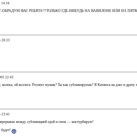
5 14:16
Т-ОБРАДУЮ ВАС РЕБЯТА!!!ТОЛЬКО ГДЕ-НИБУДЬ НА ВАВИЛОНЕ ИЛИ НА ПЯТ
5 20:23
005 22:43
, колека, ой коллега. Респект мужик? Ты как сублимируешь? Я Катаюсь на дэке и драчу хе
5 23:41
перерывах между сублимацией едой и сном — мастурбирую!
 будет!