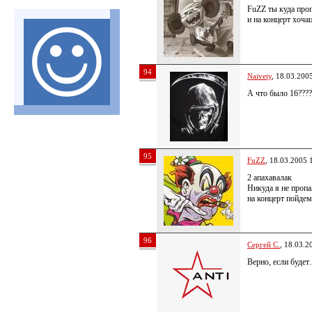
FuZZ ты куда проп
и на концерт хоча
94
Naivety
, 18.03.200
А что было 16????
95
FuZZ
, 18.03.2005 
2 апахавалак
Никуда я не пропа
на концерт пойдем 
96
Сергей С.
, 18.03.2
Верно, если буде