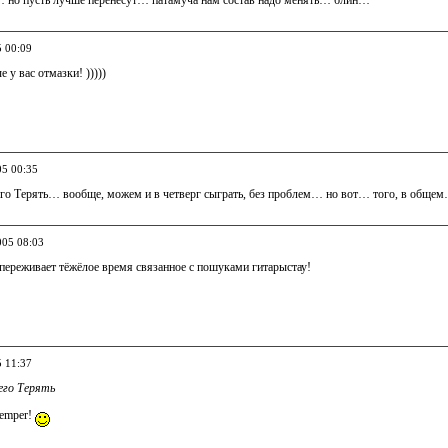
 но пусть лучше перенесут… патамуча нам состав надо менять… блин…
5 00:09
 у вас отмазки! )))))
05 00:35
его Терять… вообще, можем и в четверг сыграть, без проблем… но вот… того, в обще
005 08:03
 переживает тёжёлое время связанное с пошуками гитарыстау!
5 11:37
его Терять
temper!