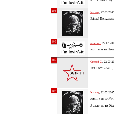
не… я тоже хочу…
105
Naivety
, 22.03.200
Заіпца! Прикольные
106
ramonex
, 22.03.20
это… я не из Неч
107
Сергей С.
, 22.03.2
Так и есть СкаРБ,
108
Naivety
, 22.03.200
это… я не из Неч
Я знаю, ты из Dis