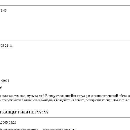
11:43
005 21:11
5 09:24
м!
, или как там вас, музыканты! В виду сложившейся ситуации и геополитической обстано
й тревожности в отношении ожидания воздействия левых, реакционных сил! Вот суть во
Т КАНЦЕРТ ИЛИ НЕТ???????
3.2005 09:28