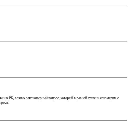
вки в РБ, возник закономерный вопрос, который в равной степени соизмерим с
проса: