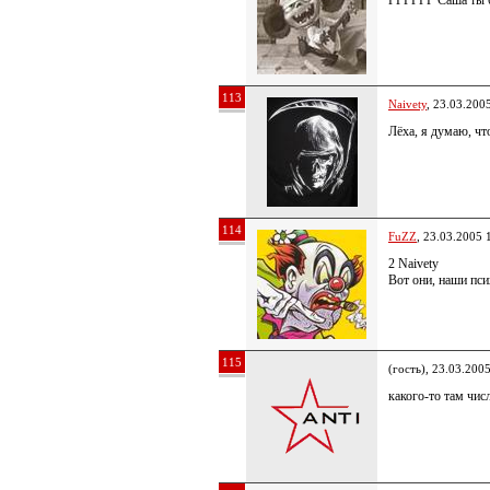
ГГГГГГ Саша ты 
113
Naivety
, 23.03.200
Лёха, я думаю, чт
114
FuZZ
, 23.03.2005 
2 Naivety
Вот они, наши пс
115
(гость), 23.03.200
какого-то там числ