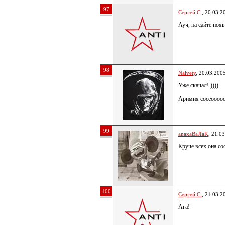
97
Сергей С.
, 20.03.2
Ауч, на сайте поя
98
Naivety
, 20.03.200
Уже скачал! ))))
Аримия сосёооооот
99
anaxaBaJIaK
, 21.0
Круче всех она со
100
Сергей С.
, 21.03.2
Ага!