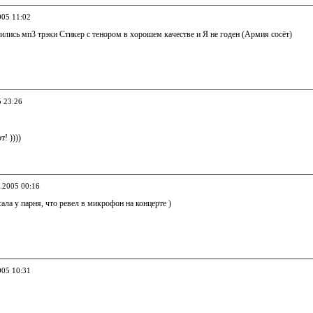
005 11:02
вились мп3 трэки Стикер с тенором в хорошем качестве и Я не годен (Армия сосёт)
5 23:26
! ))))
3.2005 00:16
сала у парня, что ревел в микрофон на концерте )
005 10:31