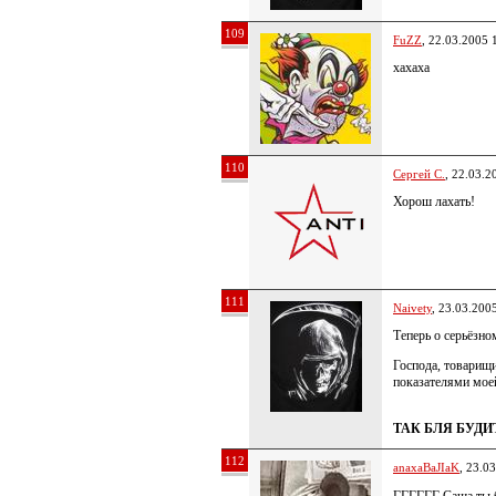
109
FuZZ
, 22.03.2005 
хахаха
110
Сергей С.
, 22.03.2
Хорош лахать!
111
Naivety
, 23.03.200
Теперь о серьёзно
Господа, товарищи
показателями мое
ТАК БЛЯ БУДИ
112
anaxaBaJIaK
, 23.0