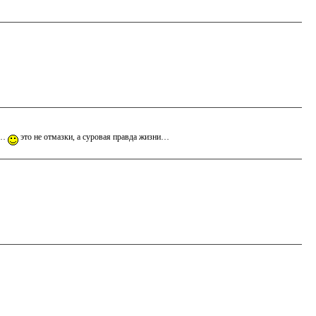
м…
это не отмазки, а суровая правда жизни…