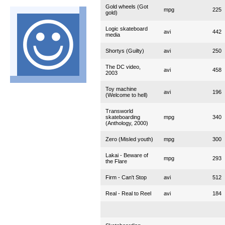
Gold wheels (Got
mpg
225
gold)
Logic skateboard
avi
442
media
Shortys (Guilty)
avi
250
The DC video,
avi
458
2003
Toy machine
avi
196
(Welcome to hell)
Transworld
skateboarding
mpg
340
(Anthology, 2000)
Zero (Misled youth)
mpg
300
Lakai - Beware of
mpg
293
the Flare
Firm - Can't Stop
avi
512
Real - Real to Reel
avi
184