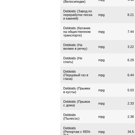
(Велосипедик)
Debloids (Завод по
переработке песка
mpg
8.21
и камней)
Debloids (Катание
на общественном
mpg
7.44
транспорте)
Debloids (На
mpg
3.22
велике в речку)
Debloids (Не
mpg
6.29
спать)
Debloids
(Перцовый газ в
mpg
6.44
глаза)
Debloids (Прыжки
mpg
5.03
в кусты)
Debloids (Прыжок
mpg
2.33
с дома)
Debloids
mpg
2.38
(Пылесос)
Debloids
(Репортаж с REN-
mpg
34.5