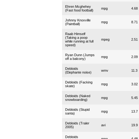
Ehren Mcghehey
mpg
4.68
(Fast food football)
Johnny Knoxville
mpg
8.71
(Paintball)
Raab Himself
(Taking a poop
mpeg
2.51
while running at full
speed)
Ryan Dunn (Jumps
mpg
2.09
off a balcony)
Debloids
wmv
11.3
(Elephante noise)
Debloids (Facking
mpg
3.02
skate)
Debloids (Naked
mpg
5.45
snowboarding)
Debloids (Stupid
mpg
13.7
santa)
Debloids (Traler
avi
19.9
2005)
Debloids
mpg
4.48