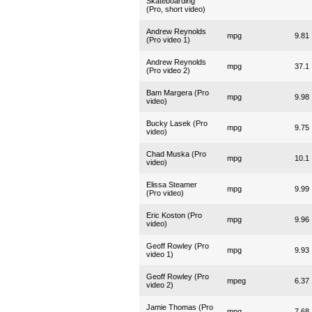
Skateboarding
(Pro, short video)
Andrew Reynolds
mpg
9.81
(Pro video 1)
Andrew Reynolds
mpg
37.1
(Pro video 2)
Bam Margera (Pro
mpg
9.98
video)
Bucky Lasek (Pro
mpg
9.75
video)
Chad Muska (Pro
mpg
10.1
video)
Elissa Steamer
mpg
9.99
(Pro video)
Eric Koston (Pro
mpg
9.96
video)
Geoff Rowley (Pro
mpg
9.93
video 1)
Geoff Rowley (Pro
mpeg
6.37
video 2)
Jamie Thomas (Pro
mpg
7.68