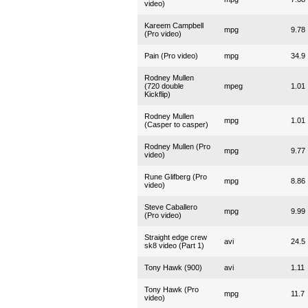
video)
Kareem Campbell
mpg
9.78
(Pro video)
Pain (Pro video)
mpg
34.9
Rodney Mullen
(720 double
mpeg
1.01
Kickflip)
Rodney Mullen
mpg
1.01
(Casper to casper)
Rodney Mullen (Pro
mpg
9.77
video)
Rune Glifberg (Pro
mpg
8.86
video)
Steve Caballero
mpg
9.99
(Pro video)
Straight edge crew
avi
24.5
sk8 video (Part 1)
Tony Hawk (900)
avi
1.11
Tony Hawk (Pro
mpg
11.7
video)