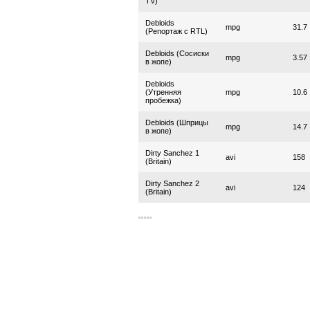
TV)
Debloids
mpg
31.7
(Репортаж с RTL)
Debloids (Сосиски
mpg
3.57
в жопе)
Debloids
(Утренняя
mpg
10.6
пробежка)
Debloids (Шприцы
mpg
14.7
в жопе)
Dirty Sanchez 1
avi
158
(Britain)
Dirty Sanchez 2
avi
124
(Britain)