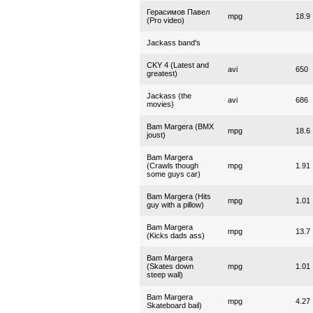
Герасимов Павел
mpg
18.9
(Pro video)
Jackass band's
CKY 4 (Latest and
avi
650
greatest)
Jackass (the
avi
686
movies)
Bam Margera (BMX
mpg
18.6
joust)
Bam Margera
(Crawls though
mpg
1.91
some guys car)
Bam Margera (Hits
mpg
1.01
guy with a pillow)
Bam Margera
mpg
13.7
(Kicks dads ass)
Bam Margera
(Skates down
mpg
1.01
steep wall)
Bam Margera
mpg
4.27
Skateboard bail)