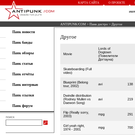
КАРТА САЙТА
О ПРОЕКТЕ
им
ANTIPUNK/COM
>
Панк дистро
> Другое
Панк новости
Другое
Панк банды
Lords of
Dogtown
Панк обзоры
Movie
(Повелители
Догтауна)
Панк статьи
Skateboarding (Full
video)
Панк отчёты
Blueprint (Belong
avi
138
Панк интервью
tour, 2002)
Панк ссылки
Dwindle distribution
(Rodney Mullen vs
avi
219
Daewon Song)
Панк форум
Flip (Really sorry,
mpg
291
2003)
поиск
Girl yeah right,
mpg
700
1974 - 2001