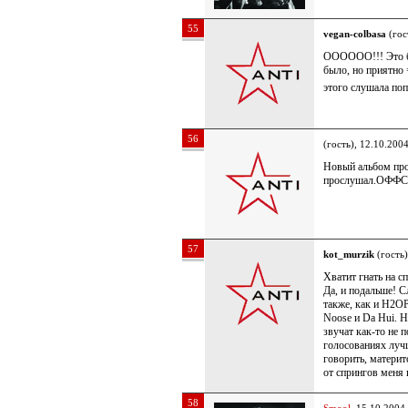
55
vegan-colbasa
(гос
ОООООО!!! Это б
было, но приятно 
этого слушала поп
56
(гость), 12.10.200
Новый альбом прос
прослушал.ОФФ
57
kot_murzik
(гость)
Хватит гнать на с
Да, и подальше! 
также, как и Н2ОР
Noose и Da Hui. Ну
звучат как-то не п
голосованиях луч
говорить, материт
от спрингов меня 
58