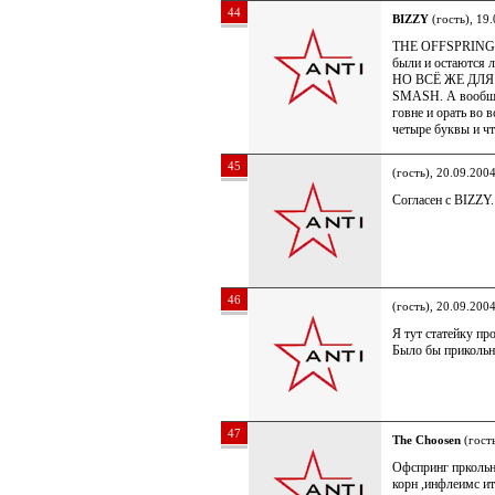
44
BIZZY
(гость), 19
THE OFFSPRING пе
были и остаютс
НО ВСЁ ЖЕ ДЛ
SMASH. А вообще 
говне и орать в
четыре буквы и чт
45
(гость), 20.09.200
Согласен с BIZZY.
46
(гость), 20.09.200
Я тут статейку пр
Было бы прикольн
47
The Choosen
(гость
Офспринг пркольн
корн ,инфлеимс ит