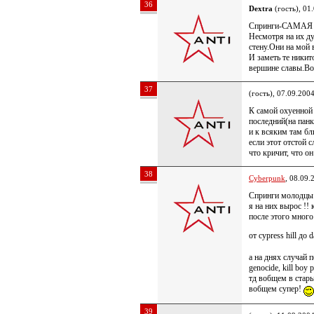
36
Dextra
(гость), 01
Спринги-САМАЯ О
Несмотря на их ду
стену.Они на мой 
И заметь те никито
вершине славы.Во
37
(гость), 07.09.200
К самой охуенной 
последний(на панк
и к всяким там бл
если этот отстой с
что кричит, что он
38
Cyberpunk
, 08.09.
Спринги молодцы 
я на них вырос !!
после этого много
от cypress hill до 
а на днях случай 
genocide, kill boy 
тд вобщем в стар
вобщем супер!
39