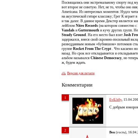
Посвящались они экстремальному спорту под му
вот второе не советую. Нет, не то, чтобы оно н
Americana. Из интересных моментов: Нудлз читае
на акустической гитаре классику; Грег К играет 
и так далее. В данное время Декстер является м
лейблом
Nitro Records
(на котором совместно с
Vandals
и
Guttermouth
и кучу других групп. Н
Steady Ground
. На его место был взят
Josh Fre
задержался, внеся свой скромно-посильный вкла
разведданным новым «бубняшом» потомков ст
группе
Rocket From The Crypt
. Что касаемо н
назад. Но срок все откладывается и откладываетс
альбом назывался
Chinese Democracy
, но тепе
ж, будем ждать.
Версия для печати
Комментарии
1
EvlLb0y
, 15.04.20
С добрым юмором
2
Ben
(гость), 16.04