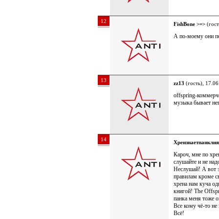
12
FishBone >=>
(гост
А по-моему они п
13
zz13
(гость), 17.0
offspring-коммерч
музыка бывает не
14
Хрензнаетпанклия
Кароч, мне по хрен
слушайте и не над
Неслушай! А вот э
правилам кроме св
хрена нам куча од
книгой! The Offs
панка меня тоже о
Все кому чё-то 
Всё!