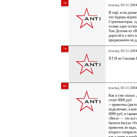
78
(гость), 03.11.200
И ещё, если думае
что будешь играт
Стратокастерах, о
только одно остал
Том Делонж из «Bl
дорогой и у него 
предназначен он д
79
(гость), 03.11.200
XT И во Сколько 
80
(гость), 03.11.200
Как я уже сказал
стоит 6000 руб
+ примочка (дисто
подключаю, а ком 
6000 руб, в гараж
«Вега» — это всё
басиста басуха «S
примочек не надо,
второго гитариста
как у меня и комб