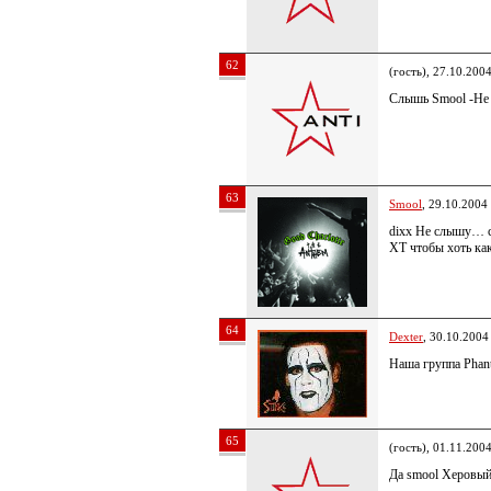
62
(гость), 27.10.200
Слышь Smool -Не 
63
Smool
, 29.10.2004
dixx Не слышу… с
XT чтобы хоть ка
64
Dexter
, 30.10.2004
Наша группа Phant
65
(гость), 01.11.200
Да smool Херовый