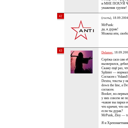
и МНЕ ПОХУЙ ЧТ
уважения группе!
42
(гость), 18.09.200
MrPunk:
да, я дурак!
Можеш ити, свобо
43
Delamer
, 18.09.20
Серёжа саси сам е
вызверился, дебил
Скажу ещё раз, чт
Splinter — норма
Согласен с Voland'
Dextra, тексты у
down the line, а D
согласен.
Booker, во-первых
у них совсем не п
«какие вы парки е
что кричит, что о
если ты дурак?
MrPunk, Zloy — та
Я и Хрензнаетпа