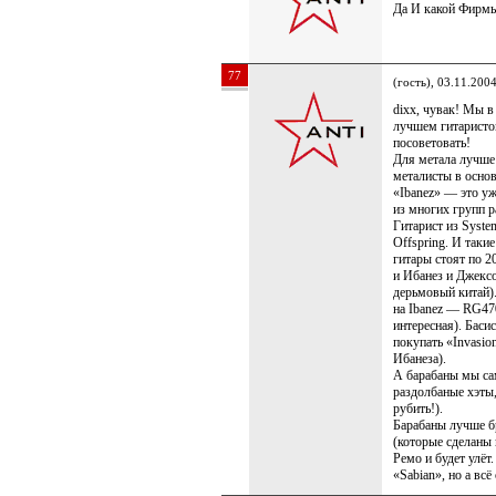
Да И какой Фирмы
77
(гость), 03.11.200
dixx, чувак! Мы в
лучшем гитаристом
посоветовать!
Для метала лучше
металисты в основ
«Ibanez» — это уж
из многих групп р
Гитарист из Syste
Offspring. И таки
гитары стоят по 20
и Ибанез и Джексо
дерьмовый китай).
на Ibanez — RG47
интересная). Басис
покупать «Invasio
Ибанеза).
А барабаны мы сам
раздолбаные хэты,
рубить!).
Барабаны лучше б
(которые сделаны 
Ремо и будет улёт.
«Sabian», но а всё