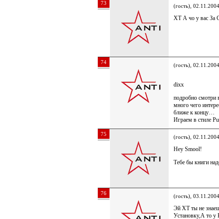
73
(гость), 02.11.200
XT А чо у вас За 
74
(гость), 02.11.200
dixx
подробно смотри в
много чего интере
ближе к концу…
Играем в стиле Pu
75
(гость), 02.11.200
Hey Smool!
Тебе бы книги над
76
(гость), 03.11.200
Эй XT ты не знае
Установку,А то у 