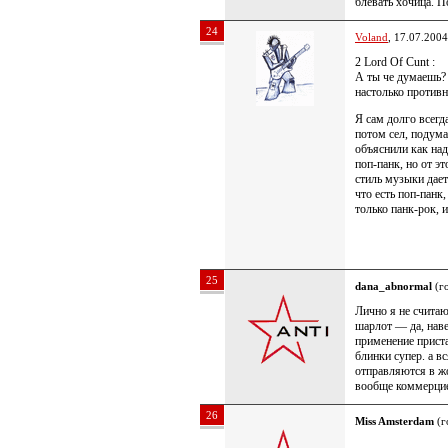
блевать хочица. П
24
Voland
, 17.07.2004
2 Lord Of Cunt :
А ты че думаешь? 
настолько противн
Я сам долго всегд
потом сел, подума
объяснили как надо
поп-панк, но от эт
стиль музыки дае
что есть поп-панк
только панк-рок, 
25
dana_abnormal
(го
Лично я не считаю
шарлот — да, нав
применение прист
блинки супер. а в
отправляются в жо
вообще коммерци
26
Miss Amsterdam
(г