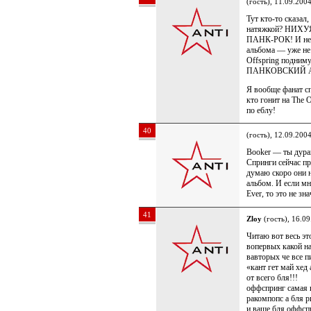
(гость), 11.09.200
Тут кто-то сказал
натяжкой? НИХУЯ!
ПАНК-РОК! И не к
альбома — уже не 
Offspring подни
ПАНКОВСКИЙ АЛЬ
Я вообще фанат сп
кто гонит на The
по еблу!
40
(гость), 12.09.200
Booker — ты дурак
Спринги сейчас пр
думаю скоро они 
альбом. И если мн
Ever, то это не зн
41
Zloy
(гость), 16.0
Читаю вот весь эт
вопервых какой н
вавторых че все 
«кант гет май хед
от всего бля!!!
оффспринг самая к
ракомпопс а бля р
и ваще бля оффспр