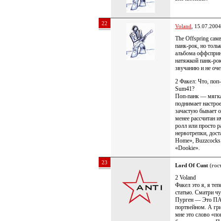
22
Voland
, 15.07.2004
The Offspring сам
панк-рок, но толь
альбома оффсприн
натяжкой панк-рок
звучанию и не оче
2 Факел: Что, поп
Sum41?
Поп-панк — мягка
поднимает настрое
зачастую бывает о
менее рассчитан 
ролл или просто р
нервотрепки, дос
Home», Buzzcocks 
«Dookie».
23
Lord Of Cunt
(гост
2 Voland
Факел это я, я теп
статью. Сматри чу
Пурген — Это ПА
портвейном. А гр
мне это слово «по