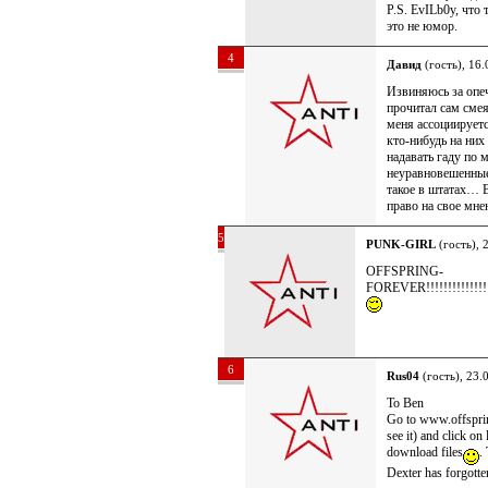
P.S. EvILb0y, что
это не юмор.
4
Давид
(гость), 16.
Извиняюсь за опеч
прочитал сам смея
меня ассоциируетс
кто-нибудь на них
надавать гаду по 
неуравновешенные
такое в штатах… В
право на свое мнен
5
PUNK-GIRL
(гость), 
OFFSPRING-
FOREVER!!!!!!!!!!!!!!!!!!!
6
Rus04
(гость), 23.
To Ben
Go to www.offspring
see it) and click 
download files
.
Dexter has forgotten