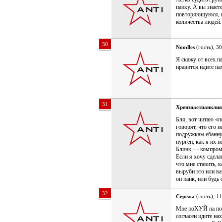
панку. А вы знает
повторяющуюся, пр
количества людей.
30
Noodles
(гость), 3
Я скажу от всех
нравится идите н
31
Хрензнаетпанклия
Бля, вот читаю «п
говорят, что его 
подружкам ебанну
пурген, как я их 
Блинк — компром
Если я хочу сдела
что мне ставить, к
выруби это или ва
он панк, или будь
32
Серёжа
(гость), 1
Мне поХУЙ на попс
согласен идите на