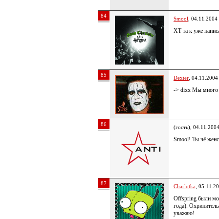
84
Smool
, 04.11.2004
XT та к уже напис
85
Dexter
, 04.11.2004
-> dixx Мы много
86
(гость), 04.11.200
Smool! Ты чё жен
87
Charlotka
, 05.11.2
Offspring были м
года). Охринитель
уважаю!