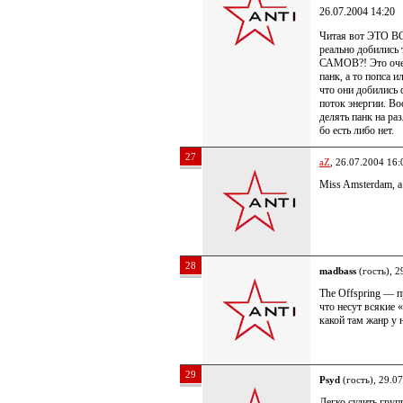
26.07.2004 14:20
Читая вот ЭТО ВС
реально добилис
САМОВ?! Это очень
панк, а то попса 
что они добились 
поток энергии. Во
делять панк на р
бо есть либо нет.
27
aZ
, 26.07.2004 16:
Miss Amsterdam, а
28
madbass
(гость), 2
The Offspring — п
что несут всякие 
какой там жанр у 
29
Psyd
(гость), 29.0
Легко судить груп