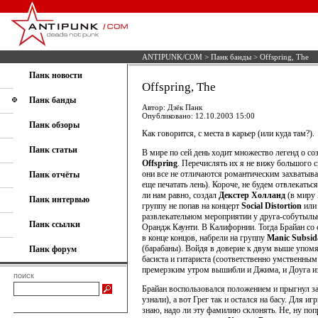
ANTIPUNK/COM
>
Панк банды
> Offspring, The
Панк новости
Offspring, The
Панк банды
Автор: Дзёк Панк
Опубликовано: 12.10.2003 15:00
Панк обзоры
Как говорится, с места в карьер (или куда там?).
Панк статьи
В мире по сей день ходит множество легенд о со
Offspring
. Перечислять их я не вижу большого 
они все не отличаются романтическим захваты
Панк отчёты
еще печатать лень). Короче, не будем отвлекаться
ли нам равно, создал
Декстер Холланд
(в миру 
Панк интервью
группу не попав на концерт
Social Distortion
или
развлекательном мероприятии у друга-собутыльни
Панк ссылки
Орандж Каунти. В Калифорнии. Тогда Брайан с
в конце концов, набрели на группу
Manic Subsid
(барабаны). Войдя в доверие к двум выше упомя
Панк форум
басиста и гитариста (соответственно умственным
премерзким утром вышибли и Джима, и Доуга из 
поиск
Брайан воспользовался положением и прыгнул за
узнали), а вот Грег так и остался на басу. Для и
знаю, надо ли эту фамилию склонять. Не, ну попро