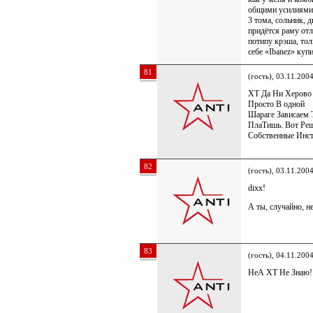
общими усилиями 
3 тома, сольник, д
придётся раму отл
потипу крэша, тол
себе «Ibanez» куп
81
(гость), 03.11.200
XT Да Ни Херово Э
Просто В одной
Шараге Зависаем 
ПлаТишь. Вот Ре
Собственные Инст
82
(гость), 03.11.200
dixx!
А ты, случайно, не
83
(гость), 04.11.200
НеА XT Не Знаю!!