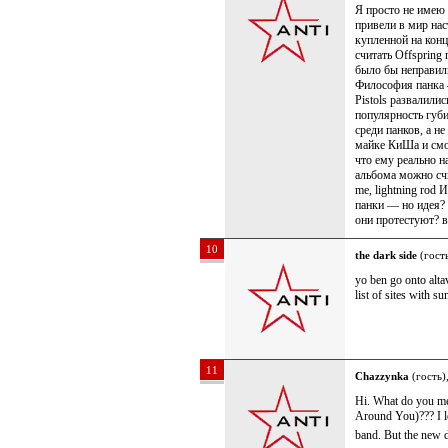
Я просто не имею
привели в мир нас
купленной на конц
считать Offsprin
было бы неправил
Философия панка 
Pistols развалилис
популярность губ
среди панков, а н
майке КиШа и смо
что ему реально н
альбома можно счи
me, lightning rod
панки — но идея? 
они протестуют? в
10
the dark side
(гость
yo ben go onto alta
list of sites with s
11
Chazzynka
(гость)
Hi. What do you me
Around You)??? I l
band. But the new 