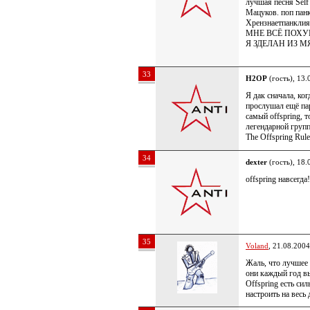
лучшая песня Self
Мацуков. поп панк
Хрензнаетпанклия
МНЕ ВСЁ ПОХУ
Я ЗДЕЛАН ИЗ М
33
H2OP
(гость), 13.
Я дак сначала, ког
прослушал ещё пар
самый offspring, т
легендарной группе
The Offspring Rule
34
dexter
(гость), 18.
offspring навсегда!
35
Voland
, 21.08.2004
Жаль, что лучшее 
они каждый год в
Offspring есть си
настроить на весь 