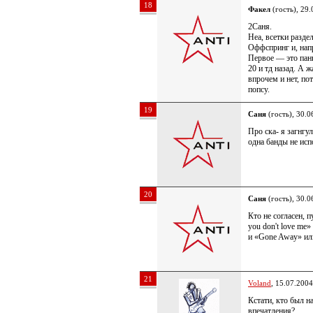
18
Факел
(гость), 29.
2Саня.
Неа, всетки разде
Оффспринг и, нап
Первое — это панк
20 и тд назад. А
впрочем и нет, по
попсу.
19
Саня
(гость), 30.0
Про ска- я загнгу
одна банды не исп
20
Саня
(гость), 30.0
Кто не согласен, п
you don't love me»
и «Gone Away» ил
21
Voland
, 15.07.2004
Кстати, кто был н
впечатления?