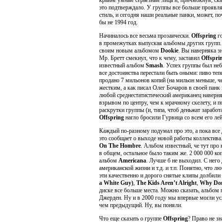
крайне умные серьезные лица и, причмокнув, ск
это подтверждало. У группы все больше проявля
стиль, и сегодня наши реальные панки, может, п
бы не 1994 год.
Начиналось все весьма прозаически.
Offspring
го
в промежутках выпуская альбомы других групп.
своим новым альбомом
Dookie
. Вы наверняка зн
Мр. Бретт смекнул, что к чему, заставил
Offspri
известный альбом
Smash
. Успех группы был неб
все достоинства перестали быть оными: пиво теп
продано 7 мильонов копий (на мильон меньше, ч
жестким, а как писал Олег Бочаров в своей панк
любой среднестатистический американец наверн
взрывом по центру, чем к мрачному скелету, и 
раскрутки группы (и, типа, чтоб деньжат заработ
Offspring
нагло бросили Гурвица со всем его ле
Каждый по-разному подумал про это, а пока все 
это сообщает о выходе новой работы коллектива.
On The Hombre
. Альбом известный, че тут про 
в общем, остальное было таким же. 2 000 000 к
альбом
Americana
. Лучше б не выходил. С него
американской жизни и т.д. и т.п. Понятно, что 
эти качественно и дорого снятые клипы долбили
a White Guy)
,
The Kids Aren’t Alright
,
Why Don
диске все больше места. Можно сказать, альбо
Джерден. Ну и в 2000 году мы впервые могли у
чем предыдущий. Ну, вы поняли.
Что еще сказать о группе
Offspring
? Право не з