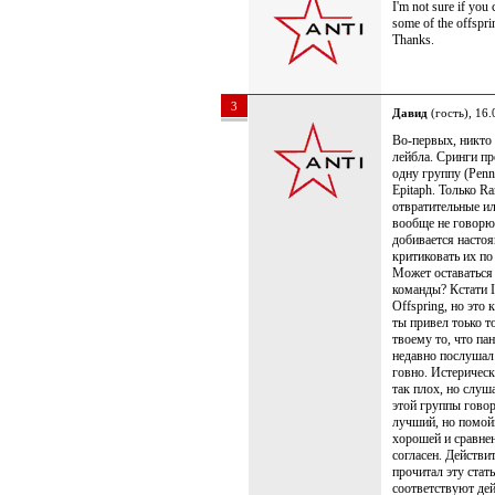
I'm not sure if you
some of the offsprin
Thanks.
3
Давид
(гость), 16.
Во-первых, никто 
лейбла. Сринги пр
одну группу (Pen
Epitaph. Только R
отвратительные и
вообще не говорю.
добивается настоя
критиковать их по 
Может оставаться 
команды? Кстати 
Offspring, но это
ты привел тоько т
твоему то, что па
недавно послушал 
говно. Истерическ
так плох, но слуш
этой группы говор
лучший, но помой
хорошей и сравнени
согласен. Действи
прочитал эту стат
соответствуют де