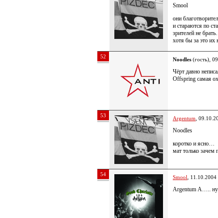
Smool
они благотворит
и стараются по ст
зрителей не брат
хотя бы за это и
52
Noodles
(гость), 0
Чёрт давно неписа
Offspring самая о
53
Argentum
, 09.10.2
Noodles
коротко и ясно…
мат только зачем 
54
Smool
, 11.10.2004
Argentum А….. ну