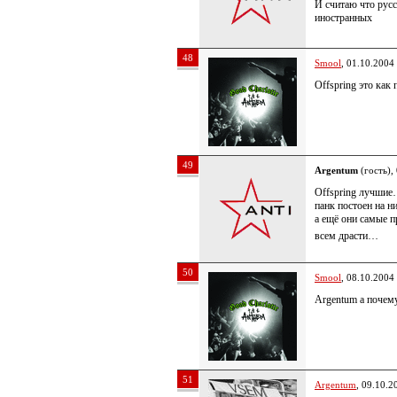
И считаю что русс
иностранных
48
Smool
, 01.10.2004
Offspring это как
49
Argentum
(гость),
Offspring лучши
панк постоен на 
а ещё они самые
всем драсти…
50
Smool
, 08.10.2004
Argentum а почему
51
Argentum
, 09.10.2