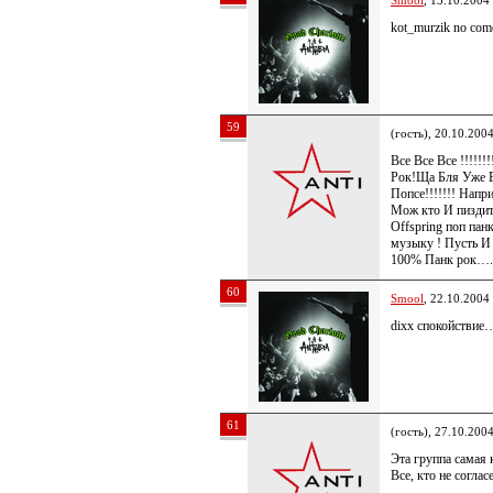
Smool
, 15.10.2004
kot_murzik no c
59
(гость), 20.10.200
Все Все Все !!!!!
Рок!Ща Бля Уже 
Попсе!!!!!!! Нап
Мож кто И пиздит
Offspring поп пан
музыку ! Пусть И 
100% Панк рок….
60
Smool
, 22.10.2004
dixx спокойствие
61
(гость), 27.10.200
Эта группа самая 
Все, кто не согла