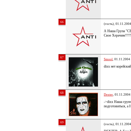
66
(гость), 01.11.200
А Наша Група "СE
Свое Херачим!!!!!!
67
Smool
, 01.11.2004
dixx нет корейский
68
Dexter
, 01.11.2004
->dixx Наша групп
подготовиться, а 
69
(гость), 01.11.200