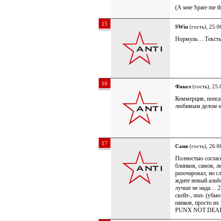
(А мне Spare me th
15
SWin
(гость), 25.0
Нормуль… Тексты,
16
Факел
(гость), 25.
Коммерция, попса
любимым делом и 
17
Саня
(гость), 26.0
Полностью согласе
блинков, самов, 
разочаровал, но с
ждите новый альбо
лучше не нада… 2F
скейт-, поп- (убью
панков, просто их
PUNX NOT DEAD!!!