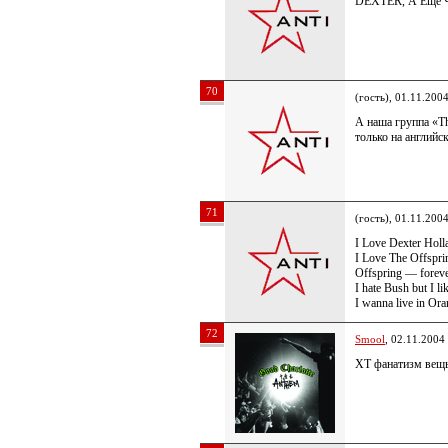
DEXTER, А Еще Ч
70
(гость), 01.11.200
А наша группа «Th
только на английс
71
(гость), 01.11.200
I Love Dexter Hol
I Love The Offspri
Offspring — foreve
I hate Bush but I 
I wanna live in O
72
Smool
, 02.11.2004
XT фанатизм вещ