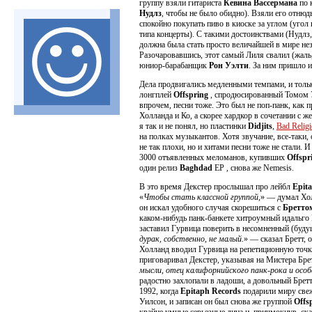
группу взяли гитариста
Кевина Вассермана
по 
Нудлз
, чтобы не было обидно). Взяли его отнюдь 
спокойно покупать пиво в киоске за углом (угол 
типа концерты). С такими достоинствами (Нудлз
должна была стать просто величайшей в мире нез
Разочаровавшись, этот самый Лиля свалил (жаль
юниор-барабанщик
Рон Уэлти
. За ним пришло 
Дела продвигались медленными темпами, и толь
лонгплей
Offspring
, спродюсированный Томом У
впрочем, песни тоже. Это был не поп-панк, как 
Холланда и Ко, а скорее хардкор в сочетании с
я так и не понял, но пластинки
Didjits
,
Bad Relig
на полках музыкантов. Хотя звучание, все-таки
не так плохи, но и хитами песни тоже не стали. 
3000 отъявленных меломанов, купивших
Offspr
один релиз
Baghdad
EP , снова же Nemesis.
В это время Декстер прослышал про лейбл
Epit
«
Чтобы стать классной группой,
» — думал Хол
он искал удобного случая скорешиться с
Бретто
каком-нибудь панк-банкете хитроумный идальго
заставил Гурвица поверить в несомненный (буд
дурак, собственно, не малый.
» — сказал Бретт, 
Холланд вводил Гурвица на репетиционную точк
приговаривал Декстер, указывая на Мистера Брет
мысли, отец калифорнийского панк-рока и осо
радостно захлопали в ладоши, а довольный Брет
1992, когда
Epitaph Records
подарили миру све
Уилсон, и записан он был снова же группой
Offs