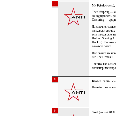
7
Mr. P@nk
(гость),
The Offspring — с
конкурировать, ра
Offspring — уроды
Я, конечно, согла
панковски звучат, 
есть панковские пе
Brakes, Starring A
Huck It). Так что 
какая-то попса.
Вот вышел их новы
Me The Details и 
Так что The Offsp
поэкспериментиров
8
Booker
(гость), 29
Начнём с того, чт
9
Skull
(гость), 01.0