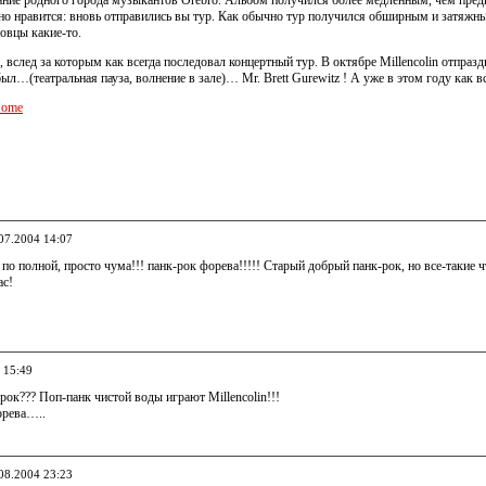
звание родного города музыкантов Orebro. Альбом получился более медленным, чем пре
льно нравится: вновь отправились вы тур. Как обычно тур получился обширным и затяжн
новцы какие-то.
, вслед за которым как всегда последовал концертный тур. В октябре Millencolin отпра
был…(театральная пауза, волнение в зале)… Mr. Brett Gurewitz ! А уже в этом году как в
Home
.07.2004 14:07
 по полной, просто чума!!! панк-рок форева!!!!! Старый добрый панк-рок, но все-такие чт
ас!
 15:49
рок??? Поп-панк чистой воды играют Millencolin!!!
орева…..
.08.2004 23:23