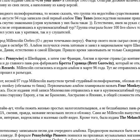
 стало издание сингла «
Use your nose
» в сентябре 1993 года. Отыграв должное количеств
вину из свих песен, а наполовину из кавер версий.
ниодного полноформатника, то можно сказать, что группа эта недостойна существования
в августе 94 года записали свой первый альбом
Tiny Tunes
(впоследствии название приш
сь смутно знакомыми (серия мультиков у них была такая :)). Естественно, имея на руках
если не отправившись в крупномасштабный тур? Группа отыграла более 100 live-shows то
л успех как у критиков, так и у слушателей.
ород Millencolin Orebro (O с двумя точечками сверху). Фактор своего поля сыграл свою 
издан в октябре 95. Альбом получился очень хитовым и занял в национальном чарте Шве
и, Дании, естественно в самой Швеции. Пришло время завоевывать не только Скандинави
но с
Pennywise
) и Швейцария, а затем уже Франция, Англия и прочие страны (до контине
а и до главного панк-рок-фабриканта
Бретта Гурвица (Brett Gurewitz)
, который не от
h Records
. Millencolin согласились и издали альбом в марте 96 года. Тут же отправилис
 прошел в разъездах.
т, весной 97 года Millencolin выпустили третий студийный полноформатник, обозвав ег
лу monkey (обезьяны то бишь). Первоначально альбом планировали назвать
Four Monkey
лась. После издания этой записи Миленколин отправились в мае в крупномасштабный тур 
ова старушку Европу, а так же Бразилию, Австралию и Японию, в общей сложности оты
тайм-аут, чтобы пожить жизнью простых налогоплатильщиков, а не бесшабашных панк-ро
, сменив, правда, название нескольких песен и обложку. Сами же Millencolin выпустил
ов, интервью, видеоклипы и маленько скейт-видео. Кроме того, была издана
The Melanch
потихоньку записывали песни для очередного альбома. Продюсером вызвался быть не кт
олливуде. В феврале
Pennybridge Pioneers
появился на прилавках музыкальных магазино