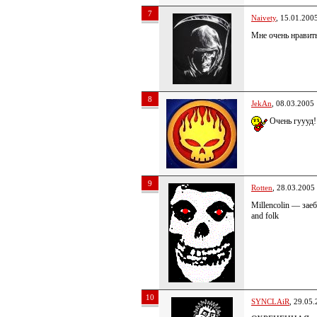
7
Naivety
, 15.01.200
Мне очень нравитьс
8
JekAn
, 08.03.2005
Очень гуууд!
9
Rotten
, 28.03.2005
Millencolin — зае
and folk
10
SYNCLAiR
, 29.05