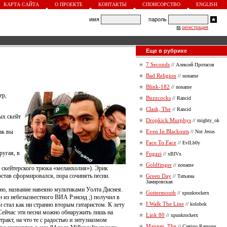
КАРТА САЙТА
О ПРОЕКТЕ
КОНТАКТЫ
СПОНСОРСТВО
ENGLISH
имя
пароль
регистрация
Еще в рубрике
7 Seconds
// Алексей Протасов
Bad Religion
// noname
Blink-182
// noname
ер,
Buzzcocks
// Rancid
Clash, The
// Rancid
ых скейт
Dropkick Murphys
// mighty_ok
ак вы
Even In Blackouts
// Not Jesus
Face To Face
// EvlLb0y
ругая, в
Fugazi
// xBIVx
Goldfinger
// noname
 скейтерского трюка «меланхолия»). Эрик
став сформировался, пора сочинять песни.
Green Day
// Татьяна
Замировская
но, название навеяно мультиками Уолта Диснея.
Guttermouth
// xpunkrockerx
н из небезызвестного ВИА Рэнсид ;) получил в
I Walk The Line
и стал как ни странно вторым гитаристом. К лету
// kolobok
Сейчас эти песни можно обнаружить лишь на
Link 80
// xpunkrockerx
тракт, на что те с радостью и энтузиазмом
Manges, The
// Cretino Ramone