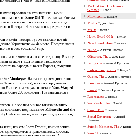
о концертов в мае 94 года Millencolin издали
Me First And The Gimme
Gimmes
// Rancid
 и музицирования на этой планете. Парни
Millencolin
// noname
лось сменить на
Same Old Tunes
, так как боссам
 свежеиспеченный альбомчик грех было не дать
Misfits
// Дзёк Панк
лько в Швеции. И это дало свои результаты и
MxPx
// noname
Never Heard Of It
// antonio
роль и скейт-панкеры тут же записали новый
New Found Glory
// noname
дского Королевства аж 4е место. Попутно парни
ю, но и весь остальной мир.
NOFX
// Алексей Протасов
нтов на тот момент дело еще не дошло). В конце
Offspring, The
// Дзёк Панк
кладывая дело в долгий ящик предложил
Pennywise
// Алексей Протасов
ь колесить по городам и весям Европы, Америки,
Pinhead Gunpowder
// GangstA
Queers, The
// Алексей Протасов
о «
For Monkeys
». Название происходит от того,
s
(Четыре Обезьяны), но кто-то предложил
Ramones
// Алексей Протасов
по Европе, а затем уже в составе
Vans Warped
Rancid
// Алексей Протасов
грав более 200 концертов. Тур завершился в
Rise Against
// antonio
Sex Pistols, The
// Rancid
керов. Но кое чем они все таки занимались.
и в свет видео под названием
Millencolin and the
Simple Plan
// antonio
oly Collection
— издание первых двух синглов,
Social Distortion
// Алексей
Протасов
о иной, как сам Бретт Гурвиц, причем запись
Suicide Machines, The
// Rancid
в, супермаркетов и привокзальных киосков.
Sum 41
// noname