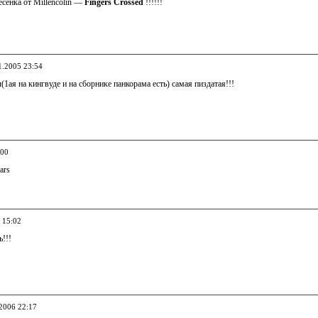
нка от Millencolin —
Fingers Crossed
!!!!!!
1.2005 23:54
(1ая на кингвуде и на сборнике панкорама есть) самая пиздатая!!!
:00
ars
 15:02
!!!
.2006 22:17