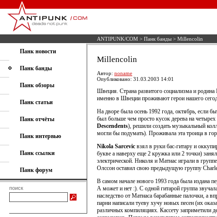
ANTIPUNK/COM
>
Панк банды
> Millencolin
Панк новости
Millencolin
Панк банды
Автор:
noname
Опубликовано: 31.03.2003 14:01
Панк обзоры
Швеция. Страна развитого социализма и родина 
именно в Швеции проживают герои нашего сего
Панк статьи
На дворе была осень 1992 года, октябрь, если бы
был больше чем просто кусок дерева на четырех 
Панк отчёты
Descendents
), решили создать музыкальный колл
могли бы подумать). Проживала эта троица в го
Панк интервью
Nikola Sarcevic
взял в руки бас-гитару и оккуп
Панк ссылки
букве а наверху еще 2 кружка или 2 точки) заня
электрической. Николя и Матиас играли в группе
Олссон оставил свою предыдущую группу Charles
Панк форум
В самом начале нового 1993 года была издана пе
поиск
А может и нет :). С одной гитарой группа звучал
наследство от Матиаса барабанные палочки, а вп
парни написали туеву хучу новых песен (их оказа
различных компиляциях. Кассету заприметили д