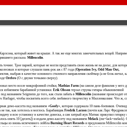
Карлсона, который живет на крыше. А так же еще многих замечательных вещей. Наприм
дняшнего рассказа.
Millencolin
.
ть точнее. Трое парней, которые не могли представить свою жизнь не на доске, для котор
колесиках и которые слушали панк-рок аж с 87 года (
Operation Ivy, Odd Man Out,
ектив, выбрав в качестве основного стилевого направления скейткор (а не блэк-метал, к
роде
Orebro
(O с двумя точками сверху).
ировал место возле микрофонной стойки,
Mathias Farm
(на самом деле фамилия у него д
лся избиением барабанной установки.
Erik Olsson
терзал струны гитары обыкновенной
 под названием Seigmenn до того, как стали лабать в
Millencolin
(название происходит от
 Harfager, чтобы посвятить всего себя любимого творчеству в Милленколине. Что ж, со
рвая демо-кассета под названием «
Goofy
», которая содержала 10 панк-боевиков. Очевид
а не так, как хотелось и моглось. Барабанщик
Fredrik Larzon
(почти как Ларс Фредриксе
ридачу и всю установку в качестве довеска, а сам хитрый жук Матиас прикупил гитарку 
лось опять 10 [десять]) и издали демо-кассету под названием
Melack
(me+lack=melack). 
ельцы из вновь испеченного лейбла
Burning Heart Records
и предложили Millencolin кон