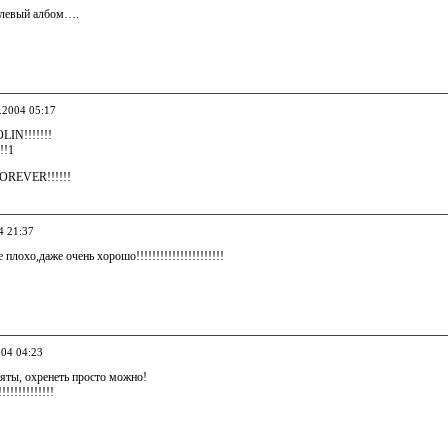
 клевый албом….
9.2004 05:17
IN!!!!!!!
!!1
REVER!!!!!!
4 21:37
плохо,даже очень хорошо!!!!!!!!!!!!!!!!!!!!!!
004 04:23
яты, охренеть просто можно!
!!!!!!!!!!!!!