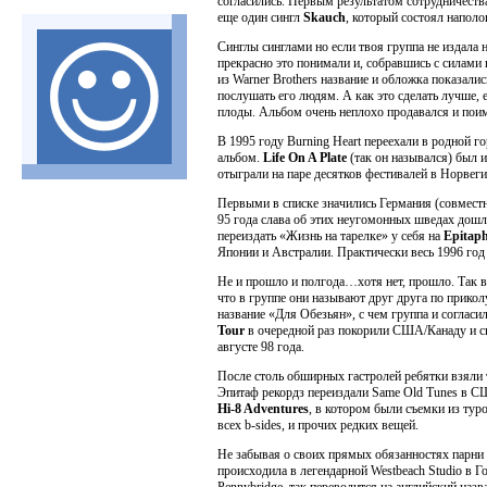
согласились. Первым результатом сотрудничества
еще один сингл
Skauch
, который состоял наполо
Синглы синглами но если твоя группа не издала 
прекрасно это понимали и, собравшись с силами 
из Warner Brothers название и обложка показали
послушать его людям. А как это сделать лучше, 
плоды. Альбом очень неплохо продавался и поиме
В 1995 году Burning Heart переехали в родной г
альбом.
Life On A Plate
(так он назывался) был 
отыграли на паре десятков фестивалей в Норвеги
Первыми в списке значились Германия (совмест
95 года слава об этих неугомонных шведах дошл
переиздать «Жизнь на тарелке» у себя на
Epitap
Японии и Австралии. Практически весь 1996 год
Не и прошло и полгода…хотя нет, прошло. Так во
что в группе они называют друг друга по прико
название «Для Обезьян», с чем группа и согласи
Tour
в очередной раз покорили США/Канаду и сн
августе 98 года.
После столь обширных гастролей ребятки взяли 
Эпитаф рекордз переиздали Same Old Tunes в США
Hi-8 Adventures
, в котором были съемки из тур
всех b-sides, и прочих редких вещей.
Не забывая о своих прямых обязанностях парни 
происходила в легендарной Westbeach Studio в Г