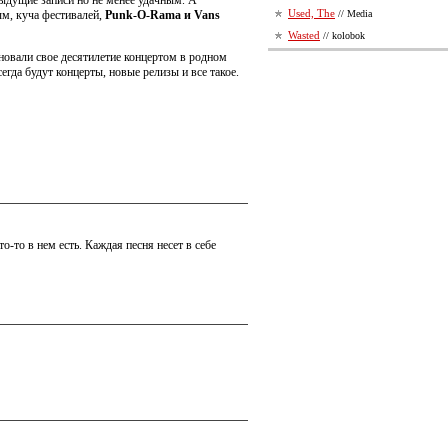
дыдущие записи но не менее удачным. А
Used, The
ым, куча фестивалей,
Punk-O-Rama и Vans
// Media
Wasted
// kolobok
здновали свое десятилетие концертом в родном
сегда будут концерты, новые релизы и все такое.
о-то в нем есть. Каждая песня несет в себе