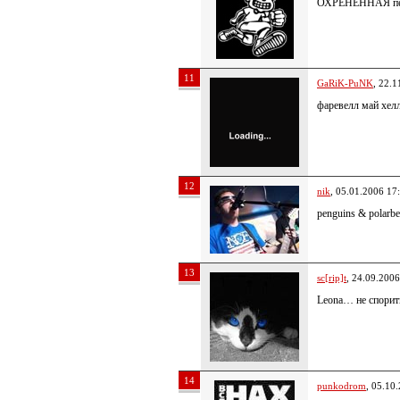
ОХРЕНЕННАЯ песе
11
GaRiK-PuNK
, 22.1
фаревелл май хелл
12
nik
, 05.01.2006 17
penguins & polarbe
13
sc[rip]t
, 24.09.2006
Leona… не спорить
14
punkodrom
, 05.10