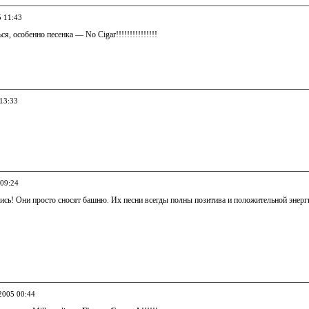
5 11:43
я, особенно песенка — No Cigar!!!!!!!!!!!!!!!
 13:33
 09:24
бись! Они просто сносят башню. Их песни всегды полны позитива и положительной энергии
.2005 00:44