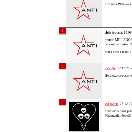
Life on a Plate —
4
chile
(гость), 18.0
grande MILLENCOL
no cambien nunk!!!
MILLENCOLIN FO
5
LaVINa
, 12.12.200
Неплохо,совсем не 
6
sad robert
, 25.12.2
Реально мочат реб
Millencolin 4ever!!!