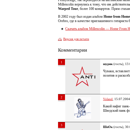
Pennybridge, так переводится на английский на
Millencolin вернулись к тому, что им действите
Warped Tour
, более 100 концертов. Прям стаха
В 2002 году был издан альбом
Home from Home
Orebro, где в качестве приглашенного гитариста 
Скачать альбом Millencolin — Home From 
Версия для печати
Комментарии
1
шурик
(гость), 13
Чуваки, вставляет
позитив и расколб
2
Voland
, 15.07.2004
Какой нафиг панк-
Шведский панк ф
3
ШпОк
(гость), 30