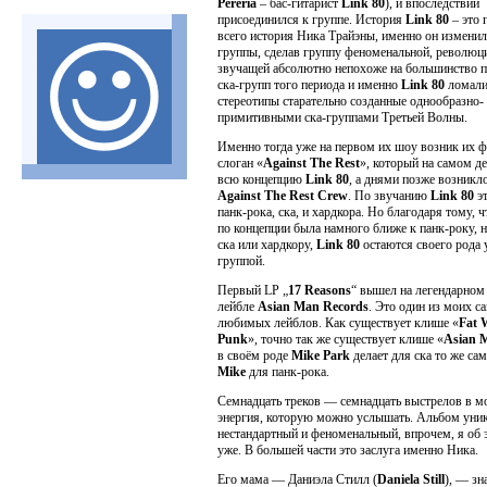
Pereria
– бас-гитарист
Link 80
), и впоследствии
присоединился к группе. История
Link 80
– это 
всего история Ника Трайэны, именно он изменил
группы, сделав группу феноменальной, революц
звучащей абсолютно непохоже на большинство 
ска-групп того периода и именно
Link 80
ломали
стереотипы старательно созданные однообразно-
примитивными ска-группами Третьей Волны.
Именно тогда уже на первом их шоу возник их
слоган «
Against The Rest
», который на самом д
всю концепцию
Link 80
, а днями позже возникл
Against The Rest Crew
. По звучанию
Link 80
эт
панк-рока, ска, и хардкора. Но благодаря тому, ч
по концепции была намного ближе к панк-року, 
ска или хардкору,
Link 80
остаются своего рода 
группой.
Первый LP „
17 Reasons
“ вышел на легендарном
лейбле
Asian Man Records
. Это один из моих с
любимых лейблов. Как существует клише «
Fat 
Punk
», точно так же существует клише «
Asian 
в своём роде
Mike Park
делает для ска то же са
Mike
для панк-рока.
Семнадцать треков — семнадцать выстрелов в мо
энергия, которую можно услышать. Альбом уни
нестандартный и феноменальный, впрочем, я об 
уже. В большей части это заслуга именно Ника.
Его мама — Даниэла Стилл (
Daniela Still
), — зн