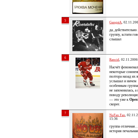
5
GangstA
, 02.11.20
да, действительн
группу, кстати гов
слышал
6
Rancid
, 02.11.2006
Насчёт феноменал
некоторые сомнени
полтора назад их 
услышал и ничем
особенным группа
не запомнилась, а 
поводу революци
— это уже к
Opera
скорее.
7
NuFan Fan
, 02.11.
15:36
группа отличная…
история печальная