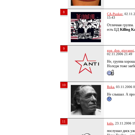
8
CA-Punker
, 02.11.
15:43
Отличная группа.
есть ЦД
Killing Ka
9
gon_don_giovanni
,
02.11.2006 21:49
Не, группа хорош
Ноледж тоже заеб
10
Roka
, 03.11.2006 
Не слышал. А про
11
kido
, 23.11.2006 1
послушал диск уж