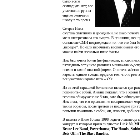
было всего
семнадцать лет; все
участники группы
ещё не окончили
школу в то время.
Смерть Ника
окутана сплетнями и догадками, не знаю почему
меня интересовала его смерть. В принципе, вся п
остальные СМИ подтверждали то, что это был б
„передоз“. Но если перечитать воспоминания его 
можно найти несколько иные факты.
Ник был очень болен (не физически, а психически
пятнадцать лет у него развился маниакально-де
психоз в самой опасной форме. Он очень жёстко 
наркоте, однако всегда гордился тем, что играет 
все участники кроме него – sXe.
Из-за этой страшной болезни он пытался три раз
покончить с собой. Анализ показал, что в крови
героина обнаружено не было, зато был обнаруж
Ник знал, что его организм не воспринимает мор
таким образом, после третьей за последние три г
попытки покончить с собой, он, наконец, добился
В память о Нике 16 мая 1998 года его мама орга
концерт, в котором приняли участие
Link 80
,
MU
Bruce Lee Band
,
Powerhouse
,
The Hoods
,
Subin
Bets Off
и
The Blast Bandits
.