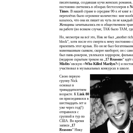
писательница, создавшая кучи женских романов,
постоянно светились в обзорах бестселлеров в
N
Times
. В нашей стране в середине 90-х её книг в
переплётах было огромное количество: мне воо
казалось, что она их пишет их чуть ли не каждый
Женщины зачитывались ею в общественном тран
на работе (во всяком случае, ТАК было ТАМ, где
Но, несмотря на всё это, Ник не был „another rich
block“, хотя после его смерти к нему постоянно 
прилепить этот ярлык. Но он не был богатеньки
маменькиным сынком, скорее наоборот, он с сам
был панк-рокером, увлекался хоррором, фильм
(недаром скрытым треком на „
17 Reasons
“ идёт 
Misfits
’овскую «
Who Killed Marilyn?
») и посто
участвовал в музыкальных конкурсах в школе.
Свою первую
группу Nick
основал в
тринадцатилетнем
возрасте. К
Link 80
он присоединился в
шестнадцать лет и
уже через год(!)
отправился с
группой в тур по
США. Во время
записи „
17
Reasons
“ Нику