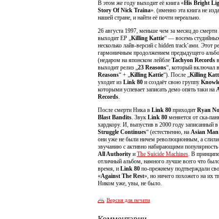
В этом же году выходит её книга «
His Bright Li
Story Of Nick Traina
». (именно эта книга не изд
нашей стране, и найти её почти нереально.
26 августа 1997, меньше чем за месяц до смерти
выходит EP „
Killing Kattie
“ — восемь студийных
несколько лайв-версий с hidden track’ами. Этот 
гармоничным продолжением предыдущего альб
(недаром на японском лейбле
Tachyon Records
в
выходит релиз „
23 Reasons
“, который включал в
Reasons
“ + „
Killing Kattie
“). После „
Killing Katt
уходит из
Link 80
и создаёт свою группу
Knowl
которыми успевает записать демо опять таки на
Records
.
После смерти Ника в
Link 80
приходит
Ryan No
Blast Bandits
. Звук
Link 80
меняется от ска-панк
хардкору. И, выпустив в 2000 году записанный в
Struggle Continues
“ (естественно, на
Asian Man
они уже не были ничем революционным, а слили
звучанию с активно набирающими популярност
All Authority
и
The Suicide Machines
. В принципе
отличный альбом, намного лучше всего что было
время, и
Link 80
по-прежнему подтверждали сво
«
Against The Rest
», но ничего похожего на их т
Ником уже, увы, не было.
Версия для печати
Комментарии