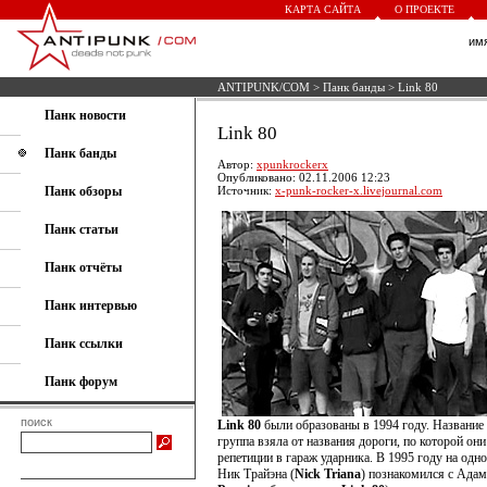
КАРТА САЙТА
О ПРОЕКТЕ
им
ANTIPUNK/COM
>
Панк банды
> Link 80
Панк новости
Link 80
Панк банды
Автор:
xpunkrockerx
Опубликовано: 02.11.2006 12:23
Панк обзоры
Источник:
x-punk-rocker-x.livejournal.com
Панк статьи
Панк отчёты
Панк интервью
Панк ссылки
Панк форум
поиск
Link 80
были образованы в 1994 году. Название
группа взяла от названия дороги, по которой они
репетиции в гараж ударника. В 1995 году на одн
Ник Трайэна (
Nick Triana
) познакомился с Адам