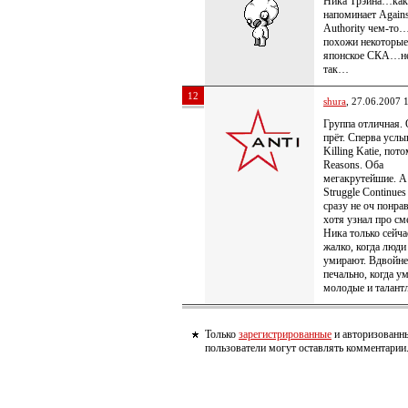
Ника Трэйна…как
напоминает Against
Authority чем-то
похожи некоторые
японское СКА…н
так…
12
shura
, 27.06.2007 
Группа отличная.
прёт. Сперва усл
Killing Katie, пот
Reasons. Оба
мегакрутейшие. А
Struggle Continues
сразу не оч понра
хотя узнал про см
Ника только сейча
жалко, когда люди
умирают. Вдвойне
печально, когда у
молодые и талант
Только
зарегистрированные
и авторизованн
пользователи могут оставлять комментарии