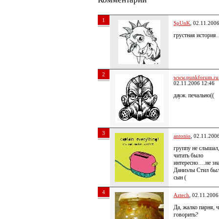
1
SpUnK
, 02.11.200
грустная история
2
www.punkforum.ru
02.11.2006 12:46
дауж. печально((
3
antonio
, 02.11.200
группу не слышал,
читать было
интересно….не зна
Даниэлы Стил был
сын (
4
Aztech
, 02.11.2006
Да, жалко парня, 
говорить?