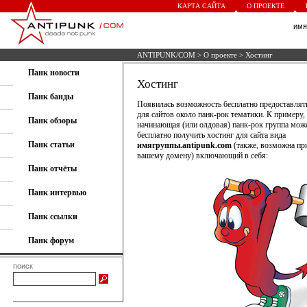
КАРТА САЙТА
О ПРОЕКТЕ
им
ANTIPUNK/COM
>
О проекте
> Хостинг
Панк новости
Хостинг
Панк банды
Появилась возможность бесплатно предоставлят
для сайтов около панк-рок тематики. К примеру,
Панк обзоры
начинающая (или олдовая) панк-рок группа мож
бесплатно получить хостинг для сайта вида
Панк статьи
имягруппы.antipunk.com
(также, возможна пр
вашему домену) включающий в себя:
Панк отчёты
Панк интервью
Панк ссылки
Панк форум
поиск