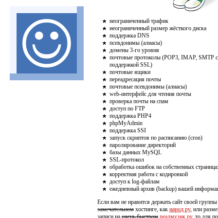
неограниченный трафик
неограниченный размер жёсткого диска
поддержка DNS
псевдонимы (алиасы)
домены 3-го уровня
почтовые протоколы (POP3, IMAP, SMTP с
поддержкой SSL)
почтовые ящики
переадресация почты
почтовые псевдонимы (алиасы)
web-интерфейс для чтения почты
проверка почты на спам
доступ по FTP
поддержка PHP4
phpMyAdmin
поддержка SSI
запуск скриптов по расписанию (cron)
паролирование директорий
базы данныx MySQL
SSL-протокол
обработка ошибок на собственных страница
корректная работа с кодировкой
доступ к log-файлам
ежедневный архив (backup) вашей информа
Если вам не нравится держать сайт своей группы
замечательном
хостинге, как
народ.ру
, или разм
записи на
очень быстром
реалмузик.ру
, то для п