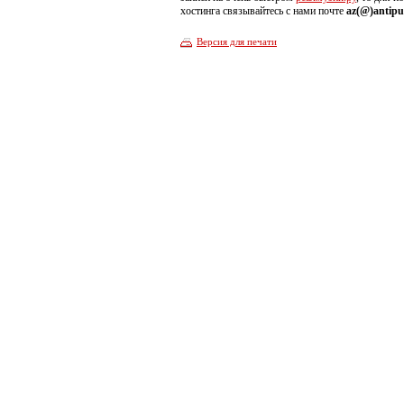
хостинга связывайтесь с нами почте
az(@)antip
Версия для печати