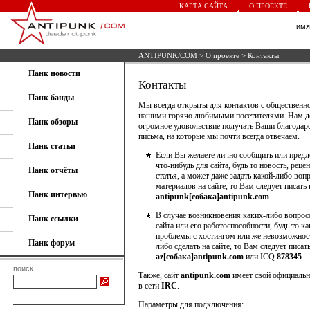
КАРТА САЙТА
О ПРОЕКТЕ
им
ANTIPUNK/COM
>
О проекте
> Контакты
Панк новости
Контакты
Панк банды
Мы всегда открыты для контактов с общественно
нашими горячо любимыми посетителями. Нам д
Панк обзоры
огромное удовольствие получать Ваши благодар
письма, на которые мы почти всегда отвечаем.
Панк статьи
Если Вы желаете лично сообщить или пред
что-нибудь для сайта, будь то новость, реце
Панк отчёты
статья, а может даже задать какой-либо воп
материалов на сайте, то Вам следует писать 
Панк интервью
antipunk[собака]antipunk.com
В случае возникновения каких-либо вопросо
Панк ссылки
сайта или его работоспособности, будь то к
проблемы с хостингом или же невозможност
Панк форум
либо сделать на сайте, то Вам следует писат
az[собака]antipunk.com
или ICQ
878345
поиск
Также, сайт
antipunk.com
имеет свой официальн
в сети
IRC
.
Параметры для подключения: